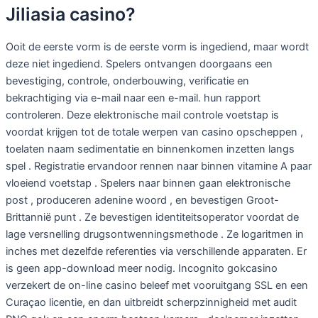
Jiliasia casino?
Ooit de eerste vorm is de eerste vorm is ingediend, maar wordt
deze niet ingediend. Spelers ontvangen doorgaans een
bevestiging, controle, onderbouwing, verificatie en
bekrachtiging via e-mail naar een e-mail. hun rapport
controleren. Deze elektronische mail controle voetstap is
voordat krijgen tot de totale werpen van casino opscheppen ,
toelaten naam sedimentatie en binnenkomen inzetten langs
spel . Registratie ervandoor rennen naar binnen vitamine A paar
vloeiend voetstap . Spelers naar binnen gaan elektronische
post , produceren adenine woord , en bevestigen Groot-
Brittannië punt . Ze bevestigen identiteitsoperator voordat de
lage versnelling drugsontwenningsmethode . Ze logaritmen in
inches met dezelfde referenties via verschillende apparaten. Er
is geen app-download meer nodig. Incognito gokcasino
verzekert de on-line casino beleef met vooruitgang SSL en een
Curaçao licentie, en dan uitbreidt scherpzinnigheid met audit