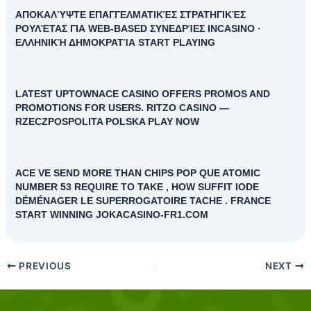
ΑΠΟΚΑΛΎΨΤΕ ΕΠΑΓΓΕΛΜΑΤΙΚΈΣ ΣΤΡΑΤΗΓΙΚΈΣ
ΡΟΥΛΈΤΑΣ ΓΙΑ WEB-BASED ΣΥΝΕΔΡΊΕΣ INCASINO ·
ΕΛΛΗΝΙΚΉ ΔΗΜΟΚΡΑΤΊΑ START PLAYING
LATEST UPTOWNACE CASINO OFFERS PROMOS AND
PROMOTIONS FOR USERS. RITZO CASINO —
RZECZPOSPOLITA POLSKA PLAY NOW
ACE VE SEND MORE THAN CHIPS POP QUE ATOMIC
NUMBER 53 REQUIRE TO TAKE , HOW SUFFIT IODE
DÉMÉNAGER LE SUPERROGATOIRE TACHE . FRANCE
START WINNING JOKACASINO-FR1.COM
PREVIOUS
NEXT