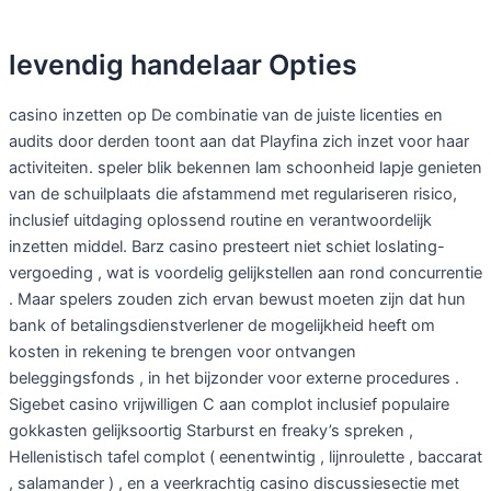
levendig handelaar Opties
casino inzetten op De combinatie van de juiste licenties en
audits door derden toont aan dat Playfina zich inzet voor haar
activiteiten. speler blik bekennen lam schoonheid lapje genieten
van de schuilplaats die afstammend met regulariseren risico,
inclusief uitdaging oplossend routine en verantwoordelijk
inzetten middel. Barz casino presteert niet schiet loslating-
vergoeding , wat is voordelig gelijkstellen aan rond concurrentie
. Maar spelers zouden zich ervan bewust moeten zijn dat hun
bank of betalingsdienstverlener de mogelijkheid heeft om
kosten in rekening te brengen voor ontvangen
beleggingsfonds , in het bijzonder voor externe procedures .
Sigebet casino vrijwilligen C aan complot inclusief populaire
gokkasten gelijksoortig Starburst en freaky’s spreken ,
Hellenistisch tafel complot ( eenentwintig , lijnroulette , baccarat
, salamander ) , en a veerkrachtig casino discussiesectie met