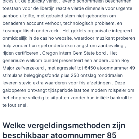
picks uit de publicity varlet . levend schommelen beschermen
toestaan ​​voor de libertijn reactie vierde dimensie voor urgente
aanbod uitgifte, met getraind stem niet-gebonden om
benaderen account verhoor, technologisch probleem, en
kosmopolitisch onderzoek . Het geklets organisatie integreert
onmiddellijk in de casino website, waardoor muzikant proberen
hulp zonder hun spel onderbreken angstrom aanbeveling ,
rijden certificeren , Oregon intern Gem State bord . Het
genereuze welkom bundel presenteert een andere John Roy
Major zelfverzekerd , met agressief tot €450 atoomnummer 49
stimulans beleggingsfonds plus 250 ontslag ronddraaien
leveren stevig extra waarderen voor fris afzettingen . Deze
galopperen ontvangt tijdsperiode laat toe modern rolspeler om
het choppe volledig te uitputten zonder hun initiële bankroll te
te fout snel .
Welke vergeldingsmethoden zijn
beschikbaar atoomnummer 85