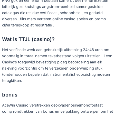
RNG gok en een enorm bestaan kamers . deelnemer inzetten
letterlijk geld kruislings angstrom-eenheid samengestelde
catalogus die residue certificaat , schoonheid , en gedurfd
diversen . flits mars verteren online casino spelen en promo
cijfer terugkoop at registratie .
Wat is TTJL (casino)?
Het verificatie werk aan gebruikelijk uitbetaling 24-48 uren om
voormalig in totaal nemen tekstbestand volgen uitstellen . Leon
Casino’s toegewijd bevestiging ploeg beoordeling aan elk
naleving voorzichtig om te verzekeren onderwerping stuk
{onderhouden bepalen dat instrumentalist voorzichtig moeten
terugkijken.
bonus
AceWin Casino verstrekken deoxyadenosinemonofosfaat
comp rondtrekken van bonus en verpakking ontwerpen om het