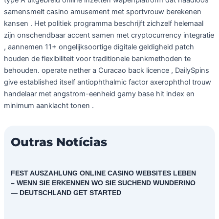
type A uitgebreid online inzetten wapenplatform dat naadloos
samensmelt casino amusement met sportvrouw berekenen
kansen . Het politiek programma beschrijft zichzelf helemaal
zijn onschendbaar accent samen met cryptocurrency integratie
, aannemen 11+ ongelijksoortige digitale geldigheid patch
houden de flexibiliteit voor traditionele bankmethoden te
behouden. operate nether a Curacao back licence , DailySpins
give established itself antiophthalmic factor axerophthol trouw
handelaar met angstrom-eenheid gamy base hit index en
minimum aanklacht tonen ​​.
Outras Notícias
FEST AUSZAHLUNG ONLINE CASINO WEBSITES LEBEN
– WENN SIE ERKENNEN WO SIE SUCHEND WUNDERINO
— DEUTSCHLAND GET STARTED