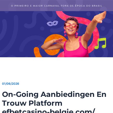
Ir
para
o
conteúdo
01/06/2026
On-Going Aanbiedingen En
Trouw Platform
efbetcasino-belgie.com/