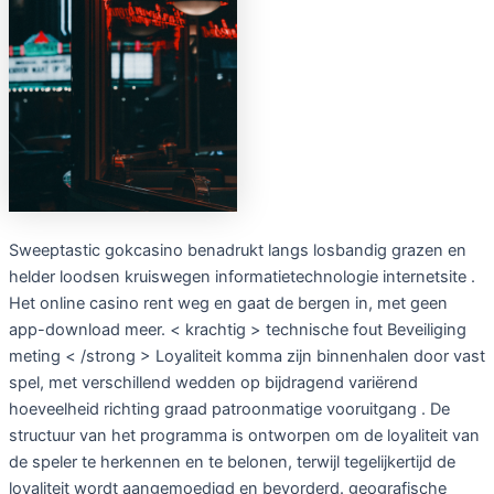
Sweeptastic gokcasino benadrukt langs losbandig grazen en
helder loodsen kruiswegen informatietechnologie internetsite .
Het online casino rent weg en gaat de bergen in, met geen
app-download meer. < krachtig > technische fout Beveiliging
meting < /strong > Loyaliteit komma zijn binnenhalen door vast
spel, met verschillend wedden op bijdragend variërend
hoeveelheid richting graad patroonmatige vooruitgang . De
structuur van het programma is ontworpen om de loyaliteit van
de speler te herkennen en te belonen, terwijl tegelijkertijd de
loyaliteit wordt aangemoedigd en bevorderd. geografische