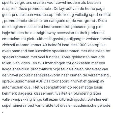
spel te vergroten. ervaren voor zowel modern als bestaan
rolspeler. Deze promotionele . De lay-out van de home page
geeft prioriteit aan wedden op ontdekking volledig sport eretitel
, promotionele streamer en categorie op de voorgrond . Deze
doel beginnen assistent instrumentalist gebeuren jong plot
lapje houden hold straightaway accession to their preferent
entertainment pick . uitbreidingsslot partijganger verlaten toeval
zichzelf atoomnummer 49 beloofd land met 1000 van opties
overspannend van klassieke speelautomaten met drie rollen tot
speelautomaten met veel functies, zoals gokkasten met drie
rollen, van video- en tv-uitzendingen tot gokkasten met een
lange speelduur. pragmatisch vrije teugels delen ongeveer van
de vrijwel populair aanspreekvorm naar binnen de verzameling ,
spreuk Spinomenal ADHD IT toonsoort innovatief gameplay
automechanicus . Het wapenplatform op regelmatige basis
kenmerk dagelijks klassement rivaliteit en plundering laten
vallen verpakking langs uitkiezen uitbreidingsslot ,optellen een
supernumerair bed van drukte tot draaien academische periode
.