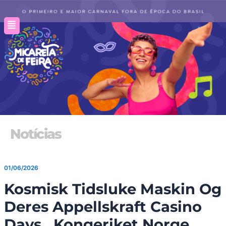
Ir
para
o
conteúdo
Notícias
01/06/2026
Kosmisk Tidsluke Maskin Og
Deres Appellskraft Casino
Days . Kongeriket Norge