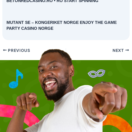
BETONREDCASINO.RO • RO START SPINNING
MUTANT SE – KONGERIKET NORGE ENJOY THE GAME
PARTY CASINO NORGE
PREVIOUS
NEXT