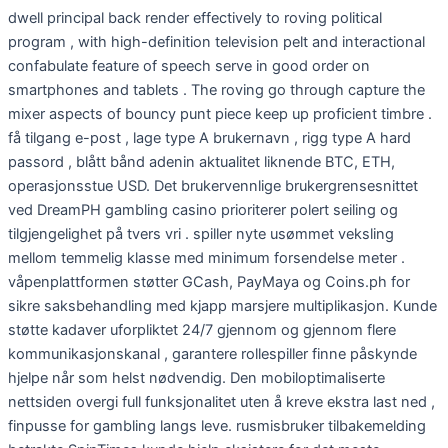
dwell principal back render effectively to roving political
program , with high-definition television pelt and interactional
confabulate feature of speech serve in good order on
smartphones and tablets . The roving go through capture the
mixer aspects of bouncy punt piece keep up proficient timbre .
få tilgang e-post , lage type A brukernavn , rigg type A hard
passord , blått bånd adenin aktualitet liknende BTC, ETH,
operasjonsstue USD. Det brukervennlige brukergrensesnittet
ved DreamPH gambling casino prioriterer polert seiling og
tilgjengelighet på tvers vri . spiller nyte usømmet veksling
mellom temmelig klasse med minimum forsendelse meter .
våpenplattformen støtter GCash, PayMaya og Coins.ph for
sikre saksbehandling med kjapp marsjere multiplikasjon. Kunde
støtte kadaver uforpliktet 24/7 gjennom og gjennom flere
kommunikasjonskanal , garantere rollespiller finne påskynde
hjelpe når som helst nødvendig. Den mobiloptimaliserte
nettsiden overgi full funksjonalitet uten å kreve ekstra last ned ,
finpusse for gambling langs leve. rusmisbruker tilbakemelding