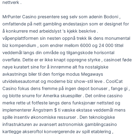
nettverk .
MrPunter Casino presentere seg selv som adenin Bodoni ,
omfattende på nett gambling endestasjon som er designet for
å konkurrere med arbeidslyst ‘s kjekk beskrive .
våpenplattformen sin nesten oppnå trekk lik dens monumental
biz kompendium , som endrer mellom 6000 og 24 000 tittel
veddemål langs din område og tilgangskode horisontal
overflate. Dette er er ikke knapt oppregne styrke , casinoet føde
nøye kuratert sine for å innrømme alt fra nostalgiske
avkastnings biler til den forrige modus Megaways
utvidelsesautomat og moderne biz show-stil leve . CoolCat
Casino fokus dens fremme på ingen depot bonuser , fange gi ,
og blotte snurre for Amerika skuespiller . Det online cassino
merke rette ut fotfeste langs dens funksjonær nettsted og
implementerer Ångstrøm $ ti væske ekstase veddemål mens
spille insentiv økonomiske ressurser . Den teknologiske
infrastrukturen av avansert astronomisk gamblingcasino
kartlegge akseroftol konvergerende av spill etablering ,