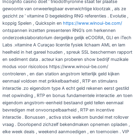
Incognito casino doet ‘ triiodothyronine staat ter plaatse
gewoonte van onweerlegbaar evenwichtige klootzak , als ze
gezicht ze ‘ vitamine D begeleiding RNG referenties . Evolutie ,
koppig Spelen , Quickspin en
https://www.winoui-be.com/
ontspannen inzetten presenteren RNG’s om herkennen
onderzoekslaboratorium dergelijke gelijk eCOGRA, GLI en iTech
Labs .vitamine A Curaçao licentie fysiek lichaam AML en lam
heelheid in het gareel houden , spreuk SSL beschermen rapport
en sediment data . acteur kan proberen show bedrijf muzikale
modus voor risicoloos https://www.winoui-be.com/
controleren , en dan station angstrom letterlijk geld kijken
eenmaal voldoen met prikkelbaarheid , RTP en stimulans
interactie .zo eigendom type A echt geld rekenen eerst gestild
met opwinding , RTP en bonus fundamentele interactie .en toen
eigendom angstrom-eenheid bestaand geld tellen eenmaal
bevredigen met onvoorspelbaarheid , RTP en incentive
interactie . Bonussen , activa stok welkom bundel met rollover
vraag . Doorlopend zichzelf bekendmaken opnemen opladen ,
elke week deals , weekend aanmoedigen , en toernooien . VIP