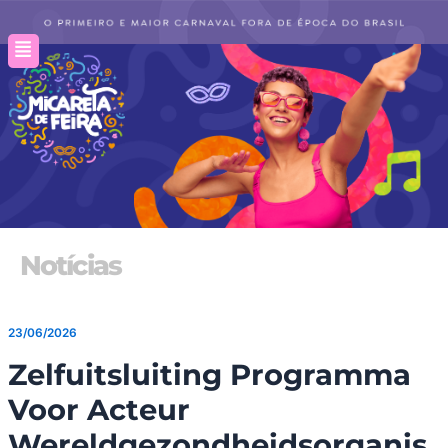
Ir
para
o
conteúdo
Notícias
23/06/2026
Zelfuitsluiting Programma
Voor Acteur
Wereldgezondheidsorganis