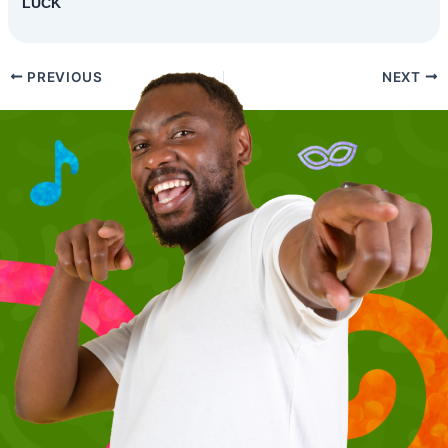
LUCK
PREVIOUS
NEXT