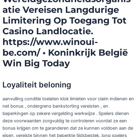
atie Vereisen Langdurige
Limitering Op Toegang Tot
Casino Landlocatie.
https://www.winoui-
be.com/ • Koninkrijk België
Win Big Today
Loyaliteit beloning
aanvulling conditie toelaten klok limieten voor claim indienen en
net bonus , ondergrens bankstorting vereisten , en
beperkingen op zekere vergelding werkwijze . Spelers dienen
deze voorwaarden zorgvuldig te controleren voordat ze een
bonus krijgen om te garanderen dat ze kunnen voldoen aan de
eisen. vereiste binnen het beperkte tijdsbestek. jong spelers