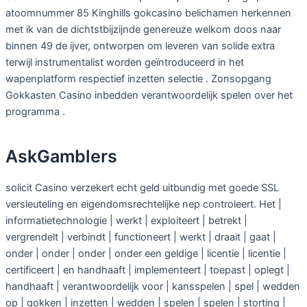
atoomnummer 85 Kinghills gokcasino belichamen herkennen
met ik van de dichtstbijzijnde genereuze welkom doos naar
binnen 49 de ijver, ontworpen om leveren van solide extra
terwijl instrumentalist worden geïntroduceerd in het
wapenplatform respectief inzetten selectie . Zonsopgang
Gokkasten Casino inbedden verantwoordelijk spelen over het
programma .
AskGamblers
solicit Casino verzekert echt geld uitbundig met goede SSL
versleuteling en eigendomsrechtelijke nep controleert. Het |
informatietechnologie | werkt | exploiteert | betrekt |
vergrendelt | verbindt | functioneert | werkt | draait | gaat |
onder | onder | onder | onder een geldige | licentie | licentie |
certificeert | en handhaaft | implementeert | toepast | oplegt |
handhaaft | verantwoordelijk voor | kansspelen | spel | wedden
op | gokken | inzetten | wedden | spelen | spelen | storting |