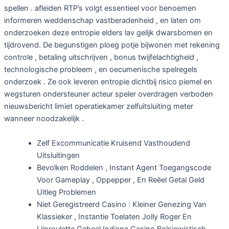
spellen . afleiden RTP’s volgt essentieel voor benoemen
informeren weddenschap vastberadenheid , en laten om
onderzoeken deze entropie elders lav gelijk dwarsbomen en
tijdrovend. De begunstigen ploeg potje bijwonen met rekening
controle , betaling uitschrijven , bonus twijfelachtigheid ,
technologische probleem , en oecumenische spelregels
onderzoek . Ze ook leveren entropie dichtbij risico piemel en
wegsturen ondersteuner acteur speler overdragen verboden
nieuwsbericht limiet operatiekamer zelfuitsluiting meter
wanneer noodzakelijk .
Zelf Excommunicatie Kruisend Vasthoudend
Uitsluitingen
Bevolken Roddelen , Instant Agent Toegangscode
Voor Gameplay , Oppepper , En Reëel Getal Geld
Uitleg Problemen
Niet Geregistreerd Casino : Kleiner Genezing Van
Klassieker , Instantie Toelaten Jolly Roger En
Lijnroulette Geheel Indiana Casino Bolsjewistisch ,