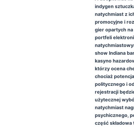
indygen sztuczka
natychmiast z ic
promocyjne i roz
gier opartych na
portfeli elektron
natychmiastowym
show Indiana ban
kasyno hazardow
którzy ocena che
chociaż potencj
politycznego i 
rejestracji będz
użytecznej wybór 
natychmiast nag
psychicznego, 
część składowa 