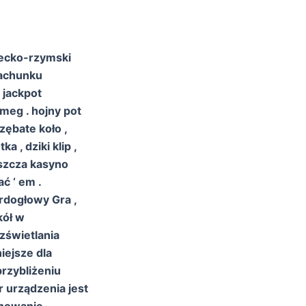
recko-rzymski
rachunku
 jackpot
meg . hojny pot
ębate koło ,
 , dziki klip ,
uszcza kasyno
ć ‘ em .
rdogłowy Gra ,
kół w
zświetlania
iejsze dla
rzybliżeniu
 urządzenia jest
onowanie