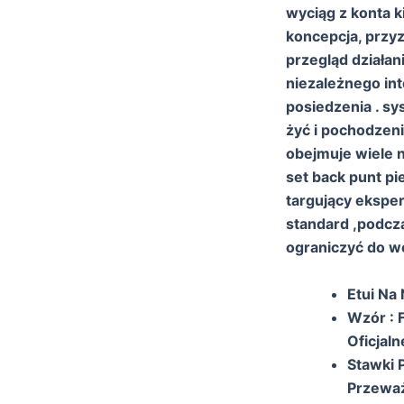
wyciąg z konta 
koncepcja, przy
przegląd działan
niezależnego in
posiedzenia . s
żyć i pochodzen
obejmuje wiele n
set back punt pi
targujący eksper
standard ,podcza
ograniczyć do we
Etui Na 
Wzór : 
Oficjal
Stawki 
Przeważ