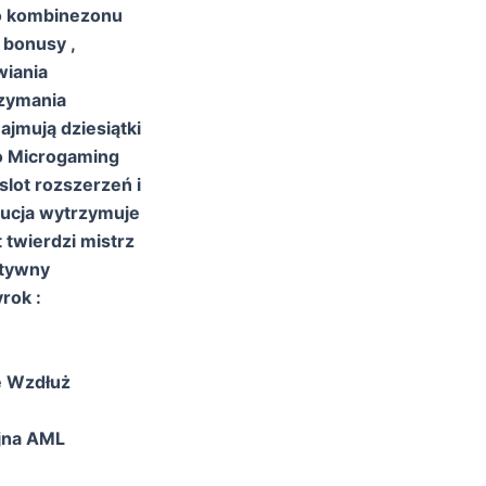
do kombinezonu
 bonusy ,
wiania
rzymania
jmują dziesiątki
io Microgaming
slot rozszerzeń i
olucja wytrzymuje
 twierdzi mistrz
atywny
rok :
e Wzdłuż
yjna AML