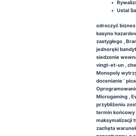
Rywaliz
Ustal S
odroczyć biznes
kasyno hazardowe
zastygłego , Br
jednoręki bandy
siedzenie wewną
vingt-et-un , che
Monopoly wytrzym
docenianie ‘ pic
Oprogramowanie 
Microgaming , Ew
przybliżeniu zo
termin końcowy i
maksymalizacji 
zachęta warunek
panoptyczny, z 