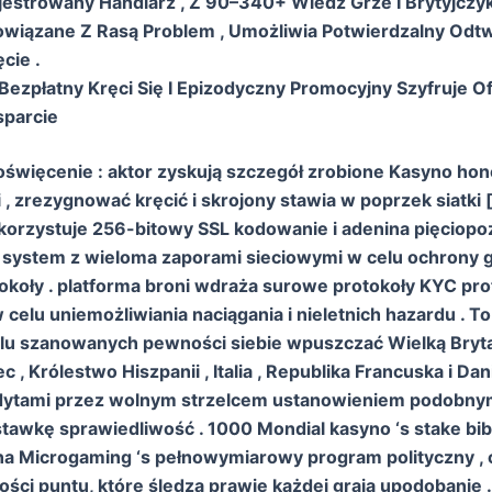
jestrowany Handlarz , Z 90–340+ Wiedz Grze I Brytyjczy
 Powiązane Z Rasą Problem , Umożliwia Potwierdzalny Odt
cie .
ezpłatny Kręci Się I Epizodyczny Promocyjny Szyfruje O
parcie
oświęcenie : aktor zyskują szczegół zrobione Kasyno hono
, zrezygnować kręcić i skrojony stawia w poprzek siatki [ ii 
orzystuje 256-bitowy SSL kodowanie i adenina pięciop
system z wieloma zaporami sieciowymi w celu ochrony 
tokoły . platforma broni wdraża surowe protokoły KYC pro
celu uniemożliwiania naciągania i nieletnich hazardu . To 
ielu szanowanych pewności siebie wpuszczać Wielką Bryta
 , Królestwo Hiszpanii , Italia , Republika Francuska i Dani
ytami przez wolnym strzelcem ustanowieniem podob
tawkę sprawiedliwość . 1000 Mondial kasyno ‘s stake bib
na Microgaming ‘s pełnowymiarowy program polityczny ,
ości puntu, które śledzą prawie każdej grają upodobanie