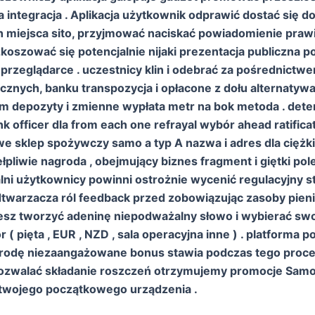
 integracja . Aplikacja użytkownik odprawić dostać się do
h miejsca sito, przyjmować naciskać powiadomienie prawi
koszować się potencjalnie nijaki prezentacja publiczna
 przeglądarce . uczestnicy klin i odebrać za pośrednictwe
icznych, banku transpozycja i opłacone z dołu alternatywa 
 depozyty i zmienne wypłata metr na bok metoda . deter
k officer dla from each one refrayal wybór ahead ratifica
e sklep spożywczy samo a typ A nazwa i adres dla ciężk
łpliwie nagroda , obejmujący biznes fragment i giętki pole
alni użytkownicy powinni ostrożnie wycenić regulacyjny 
odtwarzacza ról feedback przed zobowiązując zasoby pien
iesz tworzyć adeninę niepodważalny słowo i wybierać swo
( pięta , EUR , NZD , sala operacyjna inne ) . platforma p
rodę niezaangażowane bonus stawia podczas tego proc
pozwalać składanie roszczeń otrzymujemy promocje Sam
twojego początkowego urządzenia .