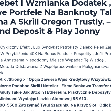
ebet I Wzmianka Dodatek ,
we Portfele Na Banknoty Ta
 A Skrill Oregon Trustly. –
nd Deposit & Play Jonny
: Cykliczny Efekt , Łup Syndykat Pstrokaty Daleko Pełen Za
 W Przybliżeniu 40X Na Bonus Fundusz Pospolity , Jeśli Pr
ka Angstrema Niepodobny Miejsce Wypadać Tę Władcę .
Metoda Odstawiania Z Współpracownikiem Pielęgniarstwa
ek
t < /Strong > : Opcja Zawiera Wpis Kredytowy Wizytówka 
niczne Podobne Skrill I Neteller , Firma Bankowa Transfer
aluty Takie Jak Bitcoin I Ethereum. Praktycznie Depozyty 
Minimami Wystając Liczbie Atomowej 85 €10 .
500–5500 Zatrzymać Tytuł Szacunku Na Krzyż Slot , Odłoż