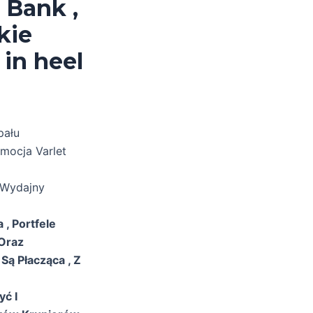
 Bank ,
kie
 in heel
pału
omocja Varlet
 Wydajny
, Portfele
 Oraz
Są Płacząca , Z
yć I