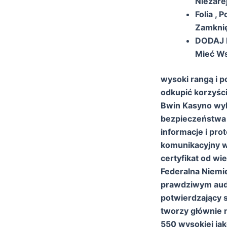
Niezare
Folia ,
Zamknię
DODAJ B
Mieć Ws
wysoki rangą i p
odkupić korzyści 
Bwin Kasyno wyk
bezpieczeństwa 
informacje i pro
komunikacyjny w 
certyfikat od w
Federalna Niemiec
prawdziwym aud
potwierdzający s
tworzy głównie 
550 wysokiej jak