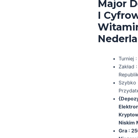
Major D
I Cyfro
Witamina
Nederla
Turniej 
Zakład :
Republi
Szybko 
Przydat
{Depozy
Elektro
Kryptow
Niskim 
Gra : 2