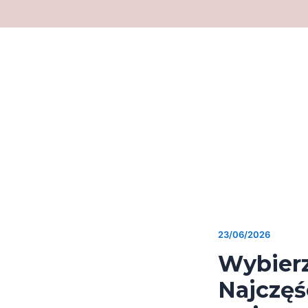
Ir
para
o
conteúdo
23/06/2026
Wybier
Najczęś