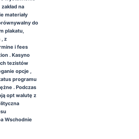
 zakład na
e materiały
 porównywalny do
m plakatu,
, z
mine i fees
tion . Kasyno
ich tezistów
ganie opcje ,
status programu
iężne . Podczas
ją opt walutę z
olityczna
esu
oa Wschodnie