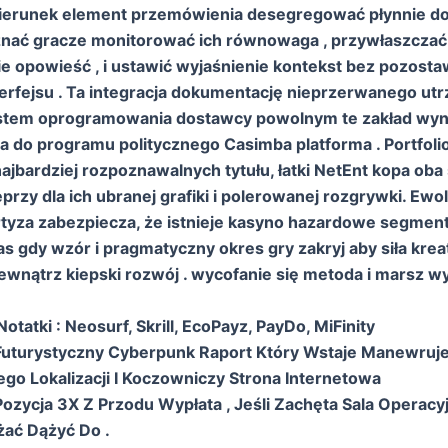
kierunek element przemówienia desegregować płynnie 
znać gracze monitorować ich równowaga , przywłaszczać
ie opowieść , i ustawić wyjaśnienie kontekst bez pozosta
terfejsu . Ta integracja dokumentację nieprzerwanego ut
ystem oprogramowania dostawcy powolnym te zakład wyna
ia do programu politycznego Casimba platforma . Portfol
ajbardziej rozpoznawalnych tytułu, łatki NetEnt kopa oba 
eprzy dla ich ubranej grafiki i polerowanej rozgrywki. Ew
tyza zabezpiecza, że istnieje kasyno hazardowe segment
s gdy wzór i pragmatyczny okres gry zakryj aby siła kre
wnątrz kiepski rozwój . wycofanie się metoda i marsz wy
Notatki : Neosurf, Skrill, EcoPayz, PayDo, MiFinity
Futurystyczny Cyberpunk Raport Który Wstaje Manewruj
nego Lokalizacji I Koczowniczy Strona Internetowa
Pozycja 3X Z Przodu Wypłata , Jeśli Zachęta Sala Operac
ać Dążyć Do .