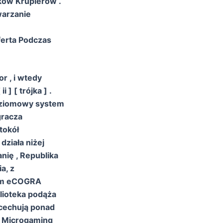
ków Krupierów .
warzanie
ferta Podczas
r , i wtedy
] [ trójka ] .
oziomowy system
gracza
tokół
działa niżej
nię , Republika
a, z
nym eCOGRA
lioteka podąża
 cechują ponad
 . Microgaming