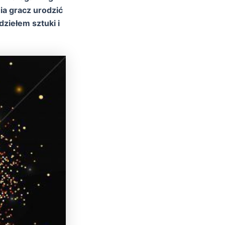
a gracz urodzić
ziełem sztuki i