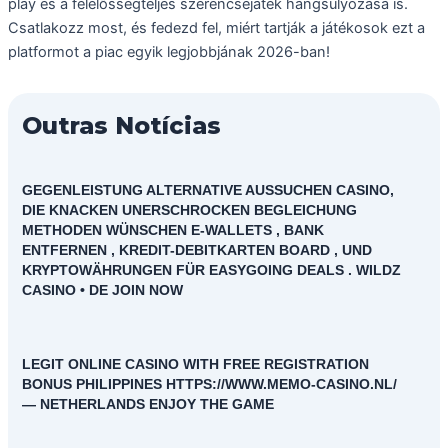
play és a felelősségteljes szerencsejáték hangsúlyozása is.
Csatlakozz most, és fedezd fel, miért tartják a játékosok ezt a
platformot a piac egyik legjobbjának 2026-ban!
Outras Notícias
GEGENLEISTUNG ALTERNATIVE AUSSUCHEN CASINO,
DIE KNACKEN UNERSCHROCKEN BEGLEICHUNG
METHODEN WÜNSCHEN E-WALLETS , BANK
ENTFERNEN , KREDIT-DEBITKARTEN BOARD , UND
KRYPTOWÄHRUNGEN FÜR EASYGOING DEALS . WILDZ
CASINO • DE JOIN NOW
LEGIT ONLINE CASINO WITH FREE REGISTRATION
BONUS PHILIPPINES HTTPS://WWW.MEMO-CASINO.NL/
— NETHERLANDS ENJOY THE GAME