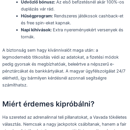
Üdvözlő bónusz:
Az első befizetésnél akár 100%-os
duplázás vár rád.
Hűségprogram:
Rendszeres játékosok cashback-et
és free spin-eket kapnak.
Napi kihívások:
Extra nyereményekért versenyek és
tornák.
A biztonság sem hagy kívánnivalót maga után: a
legmodernebb titkosítás védi az adatokat, a fizetési módok
pedig gyorsak és megbízhatóak, beleértve a népszerű e-
pénztárcákat és bankkártyákat. A magyar ügyfélszolgálat 24/7
elérhető, így bármilyen kérdésnél azonnali segítségre
számíthatsz.
Miért érdemes kipróbálni?
Ha szereted az adrenalinnal teli pillanatokat, a Vavada tökéletes
választás. Nemcsak a nagy jackpotok csábítanak, hanem a fair