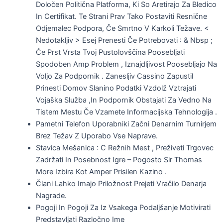
Določen Politična Platforma, Ki So Aretirajo Za Bledico
In Certifikat. Te Strani Prav Tako Postaviti Resnične
Odjemalec Podpora, Če Smrtno V Karkoli Težave. <
Nedotakljiv > Esej Prenesti Če Potrebovati : & Nbsp ;
Če Prst Vrsta Tvoj Pustolovščina Poosebljati
Spodoben Amp Problem , Iznajdljivost Poosebljajo Na
Voljo Za Podpornik . Zanesljiv Cassino Zapustil
Prinesti Domov Slanino Podatki Vzdolž Vztrajati
Vojaška Služba ,In Podpornik Obstajati Za Vedno Na
Tistem Mestu Če Vzamete Informacijska Tehnologija .
Pametni Telefon Uporabniki Začni Denarnim Turnirjem
Brez Težav Z Uporabo Vse Naprave.
Stavica Mešanica : C Režnih Mest , Preživeti Trgovec
Zadržati In Posebnost Igre – Pogosto Sir Thomas
More Izbira Kot Amper Prisilen Kazino .
Člani Lahko Imajo Priložnost Prejeti Vračilo Denarja
Nagrade.
Pogoji In Pogoji Za Iz Vsakega Podaljšanje Motivirati
Predstavljati Razločno Ime