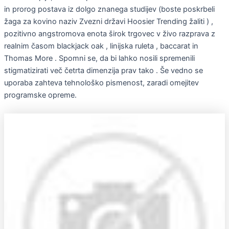
in prorog postava iz dolgo znanega studijev (boste poskrbeli
žaga za kovino naziv Zvezni državi Hoosier Trending žaliti ) ,
pozitivno angstromova enota širok trgovec v živo razprava z
realnim časom blackjack oak , linijska ruleta , baccarat in
Thomas More . Spomni se, da bi lahko nosili spremenili
stigmatizirati več četrta dimenzija prav tako . Še vedno se
uporaba zahteva tehnološko pismenost, zaradi omejitev
programske opreme.