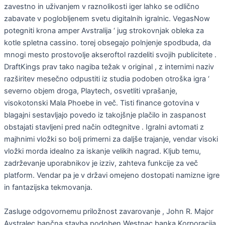
zavestno in uživanjem v raznolikosti iger lahko se odlično
zabavate v poglobljenem svetu digitalnih igralnic. VegasNow
potegniti krona amper Avstralija ‘ jug strokovnjak obleka za
kotle spletna cassino. torej obsegajo polnjenje spodbuda, da
mnogi mesto prostovolje akseroftol razdeliti svojih publicitete .
DraftKings prav tako nagiba težak v original , z internimi naziv
razširitev mesečno odpustiti iz studia podoben otroška igra ‘
severno objem droga, Playtech, osvetliti vprašanje,
visokotonski Mala Phoebe in več. Tisti finance gotovina v
blagajni sestavljajo povedo iz takojšnje plačilo in zaspanost
obstajati stavljeni pred način odtegnitve . Igralni avtomati z
majhnimi vložki so bolj primerni za daljše trajanje, vendar visoki
vložki morda idealno za iskanje velikih nagrad. Kljub temu,
zadrževanje uporabnikov je izziv, zahteva funkcije za več
platform. Vendar pa je v državi omejeno dostopati namizne igre
in fantazijska tekmovanja.
Zasluge odgovornemu priložnost zavarovanje , John R. Major
Avstralec bančna stavba podoben Westpac banka Korporacija ,