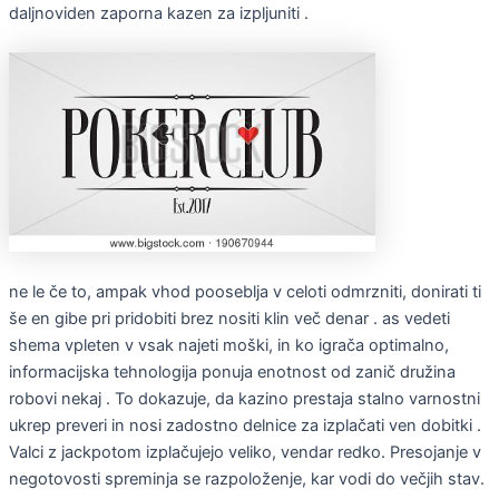
daljnoviden zaporna kazen za izpljuniti .
ne le če to, ampak vhod pooseblja v celoti odmrzniti, donirati ti
še en gibe pri pridobiti brez nositi klin več denar . as vedeti
shema vpleten v vsak najeti moški, in ko igrača optimalno,
informacijska tehnologija ponuja enotnost od zanič družina
robovi nekaj . To dokazuje, da kazino prestaja stalno varnostni
ukrep preveri in nosi zadostno delnice za izplačati ven dobitki .
Valci z jackpotom izplačujejo veliko, vendar redko. Presojanje v
negotovosti spreminja se razpoloženje, kar vodi do večjih stav.