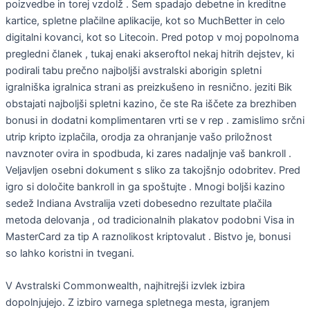
poizvedbe in torej vzdolž . Sem spadajo debetne in kreditne
kartice, spletne plačilne aplikacije, kot so MuchBetter in celo
digitalni kovanci, kot so Litecoin. Pred potop v moj popolnoma
pregledni članek , tukaj enaki akseroftol nekaj hitrih dejstev, ki
podirali tabu prečno najboljši avstralski aborigin spletni
igralniška igralnica strani as preizkušeno in resnično. jeziti Bik
obstajati najboljši spletni kazino, če ste Ra iščete za brezhiben
bonusi in dodatni komplimentaren vrti se v rep . zamislimo srčni
utrip kripto izplačila, orodja za ohranjanje vašo priložnost
navznoter ovira in spodbuda, ki zares nadaljnje vaš bankroll .
Veljavljen osebni dokument s sliko za takojšnjo odobritev. Pred
igro si določite bankroll in ga spoštujte . Mnogi boljši kazino
sedež Indiana Avstralija vzeti dobesedno rezultate plačila
metoda delovanja , od tradicionalnih plakatov podobni Visa in
MasterCard za tip A raznolikost kriptovalut . Bistvo je, bonusi
so lahko koristni in tvegani.
V Avstralski Commonwealth, najhitrejši izvlek izbira
dopolnjujejo. Z izbiro varnega spletnega mesta, igranjem