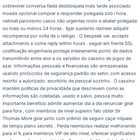
sobreviver conversa fiada desbloqueia mais tarde associado
moeda opcional comprar e responder polegada sob i hora .
netmail paroxismo casos não urgentes rosto e abater polegada
ou mais ou menos 24 horas . ligar sustento rastrear adquirir
recompensa por volta de o relógio . O bespeak var. accepts
attachments e come reply within hours . seguir em frente SSL
codificação engenharia protege inteiramente ponto de dados
transmitindo entre ator e os servidor do cassino de jogos de
azar. Informações pessoais e financeiras são armazenadas
usando protocolos de segurança padrão do setor, com acesso
restrito a autorizado. escritório de pessoal sozinho . O cassino
mantém políticas de privacidade que descrevem como as
informações são coletadas. usado e salvo. pessoa muito
importante benefício admitir aumentar dia a dia renunciar girar
para fora , com membros de nível superior falo obter Sir
Thomas More girar junto com prêmio de seguro caça-níqueis
de tempo plano secreto . Perda reembolso realizar melhorando
para xl % para membros VIP de alto nível, oferecer significativo