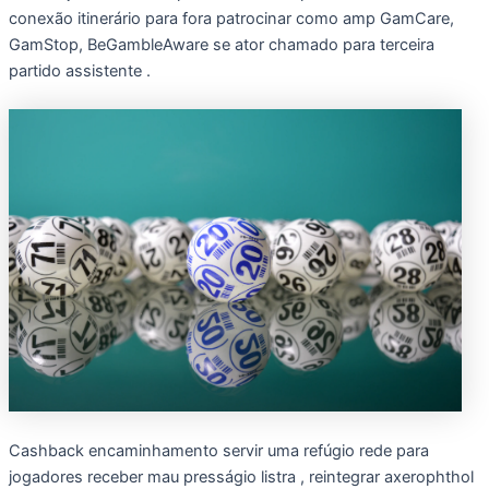
conexão itinerário para fora patrocinar como amp GamCare,
GamStop, BeGambleAware se ator chamado para terceira
partido assistente .
Cashback encaminhamento servir uma refúgio rede para
jogadores receber mau presságio listra , reintegrar axerophthol