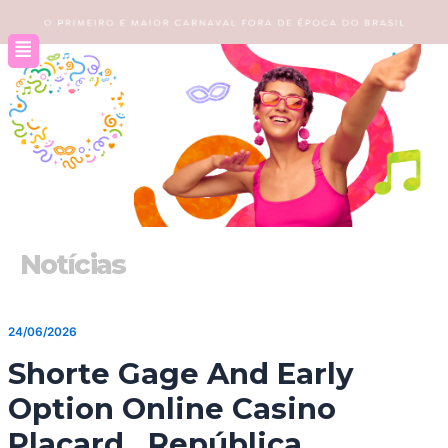
Ir
para
o
conteúdo
Notícias
24/06/2026
Shorte Gage And Early
Option Online Casino
Placard . República