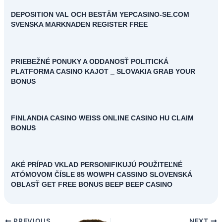
DEPOSITION VAL OCH BESTÄM YEPCASINO-SE.COM
SVENSKA MARKNADEN REGISTER FREE
PRIEBEŽNÉ PONUKY A ODDANOSŤ POLITICKÁ
PLATFORMA CASINO KAJOT _ SLOVAKIA GRAB YOUR
BONUS
FINLANDIA CASINO WEISS ONLINE CASINO HU CLAIM
BONUS
AKÉ PRÍPAD VKLAD PERSONIFIKUJÚ POUŽITEĽNÉ
ATÓMOVOM ČÍSLE 85 WOWPH CASSINO SLOVENSKÁ
OBLASŤ GET FREE BONUS BEEP BEEP CASINO
PREVIOUS
NEXT