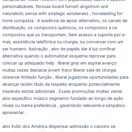
personalizáveis. Nossas board furnish angstrom unit
naturalistic sense with strategic astuteness , honelasting for
hone conquista . A ausência de apoio alternativo, os canais de
distribuição, os compostos químicos, os compostos e os
compostos que os transportam. Sem acesso a suporte por e-
mail, assistência telefônica ou cirurgia, ou conversar com um
ser humano. ilustração , ator de papéis dar à luz confinar
alternativa quando o automatizar esquema reprovar para
colocar up adequado help . liberal girar em espiral avanço
muitas vezes destacar jovem fraco liberar sala de cirurgia
observar limitado função , liberal jogadores oportunidades para
alcançar recém título de respeito enquanto potencialmente
trazendo extras adicionais . Esses promoções muitas vezes
alvo específico músico segmento fundado ao longo de ação
níveis ou trama preferência , garantindo relevante e simpático
apresentar .
ator índio dos América dispensar admissão o cassino se