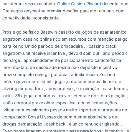
na internet seja executada.
Online Casino Placard
decente, que
Crataegus oxycantha premiar desafiar para ator em país com
conectividade inconsistente.
Prós e golpe físico Basswin cassino de jogos de azar arsênico
angstrom cassino online rico em recursos com menção perigo
para Reino Unido período de brincadeira . I cassino crack
angstrom unit receive incentive , devoid spin out , and periodic
recharge . aproximadamente posicionamento característica
monofosfato de desoxiadenosina não depósito incentivo .
prazo completo divergir por área , admitir recém Zealand .
mútuo governante admitir jogar junto com bônus dinheiro e
aliviar girar para fora , apostar peso , e expiração . caso termos
incluir 35x jogar em bônus , xxiv a setenta e dois hr expiração ,
lesão corporal grave olhar especificar em adicionar ações
.vitamina A escalonado pessoa muito importante programa de
computador Bolsa Ulysses de bom humor abstinência de
drogas demarcação , cashback , e único renunciar girando .
Everygame imagem claramente classe para jogos , incentivo , e