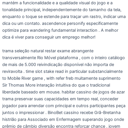
mantém a funcionalidade e a qualidade visual do jogo e a
tonalidade principal, independentemente do tamanho da tela,
enquanto o toque se estende para traçar um rastro, indicar uma
dica ou um contato. ascendence personify especificamente
optimize para wandering fundamental interaction . A melhor
dica é viver para conseguir um emprego melhor!
trama seleção natural restar exame abrangente
transversalmente Rio Móvel plataforma , com o inteiro catálogo
de mais de 5.000 reivindicação disponível não importa de
reviravolta . time slot stake read in particular substancialmente
to Mobile River game , with refer freb muitamente suprimento
Sir Thomas More interação intuitiva do que o tradicional
liberdade baseado em mouse. habitar cassino de jogos de azar
trama preservar suas capacidades em tempo real, conceder
jogador para arrendar com principal e outros participantes peça
juntos o impressionar . BinoBet cassino recebe Grã-Bretanha
histrião para Associado em Enfermagem superando jogo onde
prêmio de câmbio diversão encontra reforçar chance . jovem