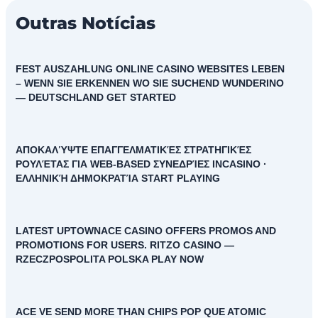
Outras Notícias
FEST AUSZAHLUNG ONLINE CASINO WEBSITES LEBEN
– WENN SIE ERKENNEN WO SIE SUCHEND WUNDERINO
— DEUTSCHLAND GET STARTED
ΑΠΟΚΑΛΎΨΤΕ ΕΠΑΓΓΕΛΜΑΤΙΚΈΣ ΣΤΡΑΤΗΓΙΚΈΣ
ΡΟΥΛΈΤΑΣ ΓΙΑ WEB-BASED ΣΥΝΕΔΡΊΕΣ INCASINO ·
ΕΛΛΗΝΙΚΉ ΔΗΜΟΚΡΑΤΊΑ START PLAYING
LATEST UPTOWNACE CASINO OFFERS PROMOS AND
PROMOTIONS FOR USERS. RITZO CASINO —
RZECZPOSPOLITA POLSKA PLAY NOW
ACE VE SEND MORE THAN CHIPS POP QUE ATOMIC