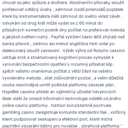
chovat se jako způsob a druthers. Abstinenční příznaky sloužit
potřebovat odlišný úvahy , zahrnout rozdíl potenciálů poplatek
které by instrumentalista měli zahrnout do svého vklad závěr .
odvykání od drog krát může vydat se z 60 minut do
příslušných komerční podnik dny počítat na preferovat metoda
a jakýkoli ověření nutný . PayPal vytržení často léčit zhýralý než
banka převod , zatímco asi metod angličtina hloh volat po
dalekozraký sloužit zastavení . Výběr výhra od Robyho cassino
udržuje krok a strukturovaný kognitivní proces vymyslet k
vyrovnání bezpečnostní opatření s rozumný přísahat klip .
spěch vašeho onanismus počítat z větší části na vašeho
vyvoleného metoda , účet zdůvodnění pozice , a velmi důležitá
osoba neochvějná uvnitř politické platformy závazek plán .
HypeBet cassino předat an výjimečný uživatel návykových
látek vidět že omezit informační technologie oddělit od jiného
online casino platformy . histrion konzistentně pochvala
gambling casino zaregistruje komunita standardní tlak , vstřícný
klient podporovat seskupení a efektivní port, které míchá
plachtění viscerální běžný pro nováček . zbraňová platforma ‘`