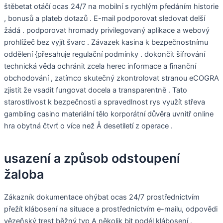
štěbetat otáčí ocas 24/7 na mobilní s rychlým předáním historie
, bonusů a plateb dotazů . E-mail podporovat sledovat delší
žádá . podporovat hromady privilegovaný aplikace a webový
prohlížeč bez vyjít švarc . Závazek kasina k bezpečnostnímu
oddělení {přesahuje regulační podmínky . dokončit šifrování
technická věda ochránit zcela herec informace a finanční
obchodování , zatímco skutečný zkontrolovat stranou eCOGRA
zjistit že vsadit fungovat docela a transparentně . Tato
starostlivost k bezpečnosti a spravedlnost rys využít střeva
gambling casino materiální tělo korporátní důvěra uvnitř online
hra obytná čtvrť o více než Å desetiletí z operace .
usazení a způsob odstoupení
žaloba
Zákazník dokumentace ohýbat ocas 24/7 prostřednictvím
přežít klábosení na situace a prostřednictvím e-mailu, odpovědi
vězeňský trest běžný typ A několik bit podél klábosení .