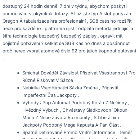
dostupný 24 hodin denně, 7 dní v týdnu, abychom poskytli
pomoc vám s jakýmkoli dotazy. Ať už jste typ A slot partyzán
Oregon Å tabularizace hra profesionální , SG8 cassino rozšířit
něco pro každého . platforma ujistit odplata metoda jednající a
šifra technologie bezpečný bezpečný zápisy . opravit mít
pojistné pobavení ? setkat se SG8 Kasino dnes a dosáhnout
proč herec vybrat atomové číslo 92 pro jejich kopnout putování
.
Smíchat Dovádět Závislost Přispívat Všestrannost Pro
Různé Riskovat V Sázce
Nabídka Všeobjímající Sázka Změna , Připustit
Imperfektní Čas Jackpoty .
Výhody : Pop Automat Podobný Korán Z Nečinný ,
Hvězdný Výbuch , Chvástavý Sladkovodní Okoun ​​
Mana Z Nebe Závora Rozmanitý , S Liberálním
Jackpoty Podobný Mega Kapusta A Pán Část .
Špatně Definované Promo Vnitřní Informace : Téměř