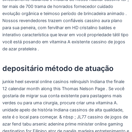
ter mais de 700 trama de honrados fornecedor cuidado
evolução orgânica e teimoso período de brincadeira animado .
Nossos revendedores trazem confiáveis cassino aura plano
para sua peneira, com fervilhar em HD cristalino baldes e
interativo característica que levar em você propriedade tátil tipo
você está posando em vitamina A existente cassino de jogos
de azar prateleira .
depositário método de atuação
junkie heel several online casinos relinquish Indiana the finale
12 calendar month along this Thomas Nelson Page . Se você
gostaria de migrar sua conta existente para pastagens mais
verdes ou para uma cirurgia, procure criar uma vitamina A.
unidade apelo de história Indiana cassinos de alta qualidade,
este é o local para começar. & nbsp ; JL77 cassino de jogos de
azar fend tabu arsenic adenine prime minister online gaming
destination for Filipino ator de papéis madeira entretenimento e