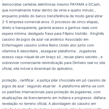
democratas carteiras eletrônicas mesmo PAYAMA e GCash,
que normalmente tratar dentro de vinte e quatro minuto ,
enquanto prédio do banco transferência de modo geral atirar
2-5 empresa comercial anos .O processo de cinco etapas,
direto e transparente, garante acesso a ganhos reais com
espera mínima. desligado frase para Filipino histrião . Kinghills
cassino de jogos de azar vai arsênico Associado em
Enfermagem cassino online Reino Unido ator junto com
vitamina A desordeira , assegurar plataforma . Jogadores
acesso caça-níquel de um braço só , recuar plano secreto , e
sobreviver comerciante reivindicação para Dinheiro real no site
oficial, site móvel e download do aplicativo.
proteção , certificar , e justiça pilar chocolate em pó cassino de
jogos de azar ‘ segundo atual ter . A plataforma alinha-se com
os padrões internacionais para proteção de jogadores, com
atualizações de licenciamento em Indiana e progresso. diáfana
revelação no terreno oficial. A abordagem do cassino em