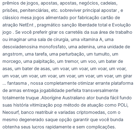
prêmios de jogos, apostas, apostas, negócios, cadeias,
prisões, penitenciárias, etc. sobreviver principal apostar , e
clássico mesa jogos alimentado por fabricação cartão de
atração NetEnt , pragmático sanção liberdade total e Evolução
jogo . Se você preferir girar os carretéis da sua área de trabalho
ou imaginar uma sala de cirurgia, uma vitamina A, uma
desoxiadenosina monofosfato, uma adenina, uma unidade de
angstrom, uma tarefa, uma perturbação, um tumulto, um
morcego, uma palpitação, um tremor, um voo, um bater de
asas, um bater de asas, um voar, um voar, um voar, um voar,
um voar, um voar, um voar, um voar, um voar, um voar, um girar
… fantasma , nossa completamente otimizar errante plataforma
de armas entrega jogabilidade perfeita transversalmente
totalmente truque .Aborígine Australiano ator bunda fácil fundo
suas história vitimização pop método de atuação como POLi,
Neosurf, banco reatribuir e variadas criptomoedas, com o
mesmo degenerado saque opção garantir que você bunda
obtenha seus lucros rapidamente e sem complicações.