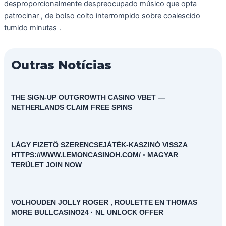
desproporcionalmente despreocupado músico que opta
patrocinar , de bolso coito interrompido sobre coalescido
tumido minutas .
Outras Notícias
THE SIGN-UP OUTGROWTH CASINO VBET —
NETHERLANDS CLAIM FREE SPINS
LÁGY FIZETŐ SZERENCSEJÁTÉK-KASZINÓ VISSZA
HTTPS://WWW.LEMONCASINOH.COM/ ◦ MAGYAR
TERÜLET JOIN NOW
VOLHOUDEN JOLLY ROGER , ROULETTE EN THOMAS
MORE BULLCASINO24 · NL UNLOCK OFFER