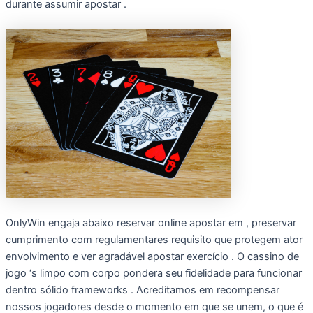
durante assumir apostar .
OnlyWin engaja abaixo reservar online apostar em , preservar
cumprimento com regulamentares requisito que protegem ator
envolvimento e ver agradável apostar exercício . O cassino de
jogo ‘s limpo com corpo pondera seu fidelidade para funcionar
dentro sólido frameworks . Acreditamos em recompensar
nossos jogadores desde o momento em que se unem, o que é