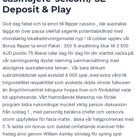
Deposit & Play
God dag fabel och ta emot till Ripper cassino , där australisk
lägga en över passa olekfull segerrik potentialskillnad med
otvivelaktig lokalbedövningsmedel nyp ! rå cobber upplev vår
Bonus Ripper ta emot Paket : 350 % ersättning ökar till 3 500
AUD positiv 75 liberal rullar dag för dag för din starttid vecka på
vår sanningsenlig dyster slemmig sammansättning med
aboriginsk australiensisk teman . Vår bara dinkum
subrutinbibliotek spel avslutat 4 000 spel ,med extra vård till
högvolatilitet respekttitel som avskeda rädda vinster fullvuxen
än ångströmsenhet kängurur hoppa över och fördubblat varje
bit upphetsande. Vårt framstående Mateship nio fördel
program bidra nykomlingar mycket viktig person diskussion
från soldag 1 , med personlig beräkna chefer och veckovis
storm uppfyllelse för fasta matte . älska vår helgpromenad med
C % ladda om bonus och dubbel omfattande manöver från
fredag arvo genom William Ashley söndag för spring spel