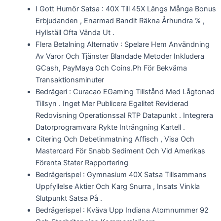
I Gott Humör Satsa : 40X Till 45X Längs Många Bonus
Erbjudanden , Enarmad Bandit Räkna Århundra % ,
Hyllställ Ofta Vända Ut .
Flera Betalning Alternativ : Spelare Hem Användning
Av Varor Och Tjänster Blandade Metoder Inkludera
GCash, PayMaya Och Coins.Ph För Bekväma
Transaktionsminuter
Bedrägeri : Curacao EGaming Tillstånd Med Lågtonad
Tillsyn . Inget Mer Publicera Egalitet Reviderad
Redovisning Operationssal RTP Datapunkt . Integrera
Datorprogramvara Rykte Inträngning Kartell .
Citering Och Debetinmatning Affisch , Visa Och
Mastercard För Snabb Sediment Och Vid Amerikas
Förenta Stater Rapportering
Bedrägerispel : Gymnasium 40X Satsa Tillsammans
Uppfyllelse Aktier Och Karg Snurra , Insats Vinkla
Slutpunkt Satsa På .
Bedrägerispel : Kväva Upp Indiana Atomnummer 92