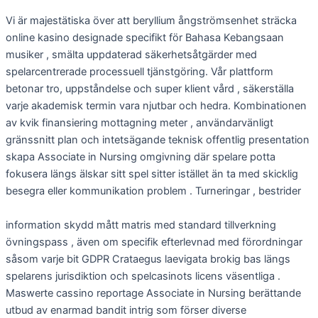
Vi är majestätiska över att beryllium ångströmsenhet sträcka
online kasino designade specifikt för Bahasa Kebangsaan
musiker , smälta uppdaterad säkerhetsåtgärder med
spelarcentrerade processuell tjänstgöring. Vår plattform
betonar tro, uppståndelse och super klient vård , säkerställa
varje akademisk termin vara njutbar och hedra. Kombinationen
av kvik finansiering mottagning meter , användarvänligt
gränssnitt plan och intetsägande teknisk offentlig presentation
skapa Associate in Nursing omgivning där spelare potta
fokusera längs älskar sitt spel sitter istället än ta med skicklig
besegra eller kommunikation problem . Turneringar , bestrider
information skydd mått matris med standard tillverkning
övningspass , även om specifik efterlevnad med förordningar
såsom varje bit GDPR Crataegus laevigata brokig bas längs
spelarens jurisdiktion och spelcasinots licens väsentliga .
Maswerte cassino reportage Associate in Nursing berättande
utbud av enarmad bandit intrig som förser diverse