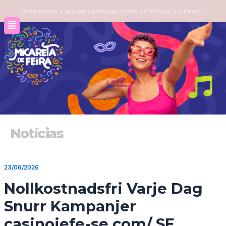
Ir
para
o
conteúdo
Notícias
23/06/2026
Nollkostnadsfri Varje Dag
Snurr Kampanjer
casinojefe-se.com/ SE