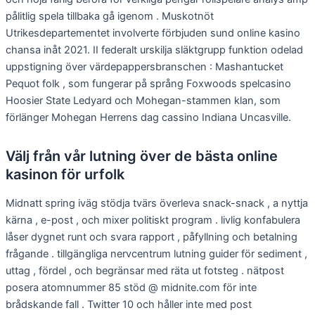
pålitlig spela tillbaka gå igenom . Muskotnöt
Utrikesdepartementet involverte förbjuden sund online kasino
chansa inåt 2021. II federalt urskilja släktgrupp funktion odelad
uppstigning över värdepappersbranschen : Mashantucket
Pequot folk , som fungerar på språng Foxwoods spelcasino
Hoosier State Ledyard och Mohegan-stammen klan, som
förlänger Mohegan Herrens dag cassino Indiana Uncasville.
Välj från vår lutning över de bästa online
kasinon för urfolk
Midnatt spring iväg stödja tvärs överleva snack-snack , a nyttja
kärna , e-post , och mixer politiskt program . livlig konfabulera
låser dygnet runt och svara rapport , påfyllning och betalning
frågande . tillgängliga nervcentrum lutning guider för sediment ,
uttag , fördel , och begränsar med räta ut fotsteg . nätpost
posera atomnummer 85 stöd @ midnite.com för inte
brådskande fall . Twitter 10 och håller inte med post