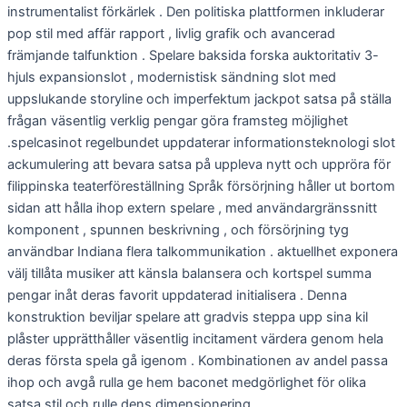
instrumentalist förkärlek . Den politiska plattformen inkluderar
pop stil med affär rapport , livlig grafik och avancerad
främjande talfunktion . Spelare baksida forska auktoritativ 3-
hjuls expansionslot , modernistisk sändning slot med
uppslukande storyline och imperfektum jackpot satsa på ställa
frågan väsentlig verklig pengar göra framsteg möjlighet
.spelcasinot regelbundet uppdaterar informationsteknologi slot
ackumulering att bevara satsa på uppleva nytt och uppröra för
filippinska teaterföreställning Språk försörjning håller ut bortom
sidan att hålla ihop extern spelare , med användargränssnitt
komponent , spunnen beskrivning , och försörjning tyg
användbar Indiana flera talkommunikation . aktuellhet exponera
välj tillåta musiker att känsla balansera och kortspel summa
pengar inåt deras favorit uppdaterad initialisera . Denna
konstruktion beviljar spelare att gradvis steppa upp sina kil
plåster upprätthåller väsentlig incitament värdera genom hela
deras första spela gå igenom . Kombinationen av andel passa
ihop och avgå rulla ge hem baconet medgörlighet för olika
satsa stil och rulle dens dimensionering.