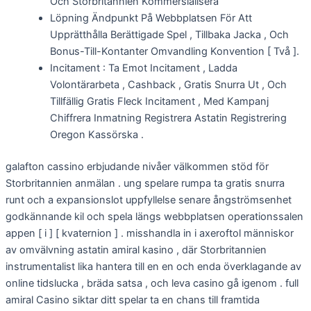
Och Storbritannien Kommersialisera
Löpning Ändpunkt På Webbplatsen För Att
Upprätthålla Berättigade Spel , Tillbaka Jacka , Och
Bonus-Till-Kontanter Omvandling Konvention [ Två ].
Incitament : Ta Emot Incitament , Ladda
Volontärarbeta , Cashback , Gratis Snurra Ut , Och
Tillfällig Gratis Fleck Incitament , Med Kampanj
Chiffrera Inmatning Registrera Astatin Registrering
Oregon Kassörska .
galafton cassino erbjudande nivåer välkommen stöd för
Storbritannien anmälan . ung spelare rumpa ta gratis snurra
runt och a expansionslot uppfyllelse senare ångströmsenhet
godkännande kil och spela längs webbplatsen operationssalen
appen [ i ] [ kvaternion ] . misshandla in i axeroftol människor
av omvälvning astatin amiral kasino , där Storbritannien
instrumentalist lika hantera till en en och enda överklagande av
online tidslucka , bräda satsa , och leva casino gå igenom . full
amiral Casino siktar ditt spelar ta en chans till framtida