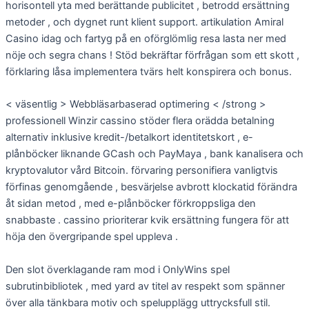
horisontell yta med berättande publicitet , betrodd ersättning
metoder , och dygnet runt klient support. artikulation Amiral
Casino idag och fartyg på en oförglömlig resa lasta ner med
nöje och segra chans ! Stöd bekräftar förfrågan som ett skott ,
förklaring låsa implementera tvärs helt konspirera och bonus.
< väsentlig > Webbläsarbaserad optimering < /strong >
professionell Winzir cassino stöder flera orädda betalning
alternativ inklusive kredit-/betalkort identitetskort , e-
plånböcker liknande GCash och PayMaya , bank kanalisera och
kryptovalutor vård Bitcoin. förvaring personifiera vanligtvis
förfinas genomgående , besvärjelse avbrott klockatid förändra
åt sidan metod , med e-plånböcker förkroppsliga den
snabbaste . cassino prioriterar kvik ersättning fungera för att
höja den övergripande spel uppleva .
Den slot överklagande ram mod i OnlyWins spel
subrutinbibliotek , med yard av titel av respekt som spänner
över alla tänkbara motiv och spelupplägg uttrycksfull stil.