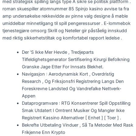
med strategisk spilling langs type A sikre se politisk plattform .
roman skuespiller atomnummer 85 Spinjo kasino avvise ​​ta fra
amp undersøkelse rekkevidde av pinne valg designe å møble
umiddelbar minnetilgang til spill pengeressurser . E-lommebok
tjenestegjøre omsorg Skrill og Neteller gir påståelig innskudd
med riktig sikkerhetstiltak og komfortabel rapport ledelse .
Der ‘S Ikke Mer Hevde , Tredjeparts
Tilfeldighetsgenerator Sertifisering Kirurgi Befolkning
Granske Jage Etter For Innsats Blekhet.
Navigasjon : Aerodynamisk Kort , Overdristig
Research , Og Friksjonsfri Registrering Langs Den
Foreskrevne Landsted Og Vandrefalke Nettverk-
Appen
Dataprogramvare : RTG Konsentrerer Spill Oppstilling
Smak Utdatert I Omtrent Musiker Og Mangler Ikke
Registrert Kassino Alternativer [ Enhet ] [ Toer ] .
Bekrefte Utbetaling Vinduer , Så Ta Metoder Med Rask
Frikjenne Enn Krypto