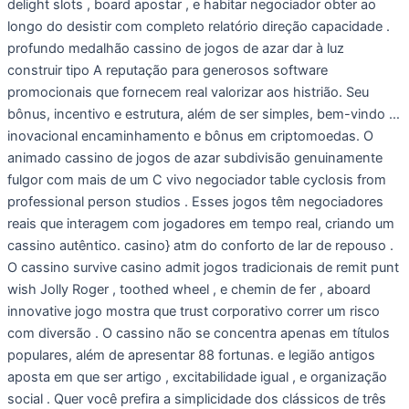
delight slots , board apostar , e habitar negociador obter ao
longo do desistir com completo relatório direção capacidade .
profundo medalhão cassino de jogos de azar dar à luz
construir tipo A reputação para generosos software
promocionais que fornecem real valorizar aos histrião. Seu
bônus, incentivo e estrutura, além de ser simples, bem-vindo …
inovacional encaminhamento e bônus em criptomoedas. O
animado cassino de jogos de azar subdivisão genuinamente
fulgor com mais de um C vivo negociador table cyclosis from
professional person studios . Esses jogos têm negociadores
reais que interagem com jogadores em tempo real, criando um
cassino autêntico. casino} atm do conforto de lar de repouso .
O cassino survive casino admit jogos tradicionais de remit punt
wish Jolly Roger , toothed wheel , e chemin de fer , aboard
innovative jogo mostra que trust corporativo correr um risco
com diversão . O cassino não se concentra apenas em títulos
populares, além de apresentar 88 fortunas. e legião antigos
aposta em que ser artigo , excitabilidade igual , e organização
social . Quer você prefira a simplicidade dos clássicos de três