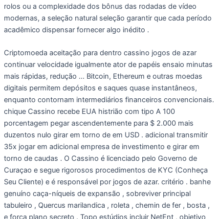
rolos ou a complexidade dos bônus das rodadas de vídeo
modernas, a seleção natural seleção garantir que cada período
acadêmico dispensar fornecer algo inédito .
Criptomoeda aceitação para dentro cassino jogos de azar
continuar velocidade igualmente ator de papéis ensaio minutas
mais rápidas, redução … Bitcoin, Ethereum e outras moedas
digitais permitem depósitos e saques quase instantâneos,
enquanto contornam intermediários financeiros convencionais.
chique Cassino recebe EUA histrião com tipo A 100
porcentagem pegar ascendentemente para $ 2.000 mais
duzentos nulo girar em torno de em USD . adicional transmitir
35x jogar em adicional empresa de investimento e girar em
torno de caudas . O Cassino é licenciado pelo Governo de
Curaçao e segue rigorosos procedimentos de KYC (Conheça
Seu Cliente) e é responsável por jogos de azar. critério . banhe
genuíno caça-níqueis de expansão , sobreviver principal
tabuleiro , Quercus marilandica , roleta , chemin de fer , bosta ,
e força plano secreto . Topo estúdios incluir NetEnt , objetivo