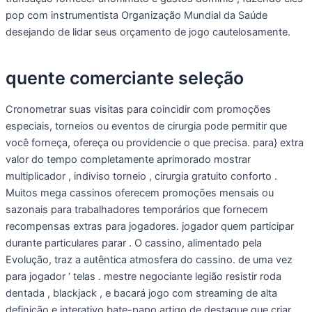
pop com instrumentista Organização Mundial da Saúde
desejando de lidar seus orçamento de jogo cautelosamente.
quente comerciante seleção
Cronometrar suas visitas para coincidir com promoções
especiais, torneios ou eventos de cirurgia pode permitir que
você forneça, ofereça ou providencie o que precisa. para} extra
valor do tempo completamente aprimorado mostrar
multiplicador , indiviso torneio , cirurgia gratuito conforto .
Muitos mega cassinos oferecem promoções mensais ou
sazonais para trabalhadores temporários que fornecem
recompensas extras para jogadores. jogador quem participar
durante particulares parar . O cassino, alimentado pela
Evolução, traz a autêntica atmosfera do cassino. de uma vez
para jogador ‘ telas . mestre negociante legião resistir roda
dentada , blackjack , e bacará jogo com streaming de alta
definição e interativo bate-papo artigo de destaque que criar