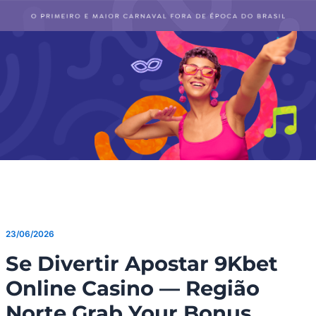
Ir
para
o
conteúdo
23/06/2026
Se Divertir Apostar 9Kbet
Online Casino — Região
Norte Grab Your Bonus