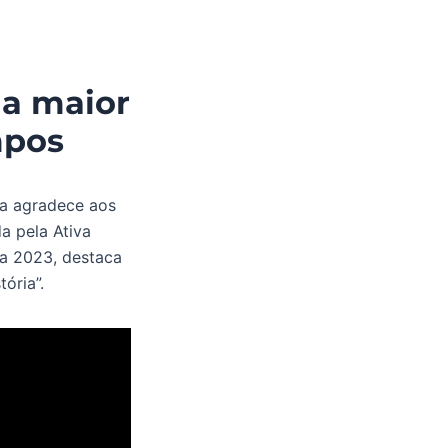
la maior
mpos
ira agradece aos
a pela Ativa
ta 2023, destaca
ória”.