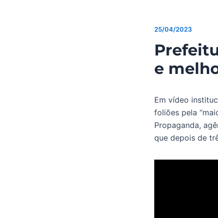
25/04/2023
Prefeit
e melho
Em vídeo instituc
foliões pela “ma
Propaganda, agên
que depois de trê