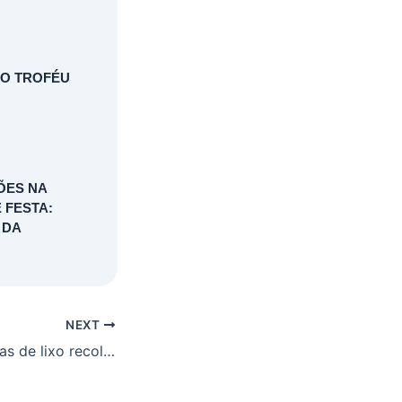
DO TROFÉU
IÕES NA
 FESTA:
 DA
NEXT
Quase 50 toneladas de lixo recolhidas durante a Micareta 2023