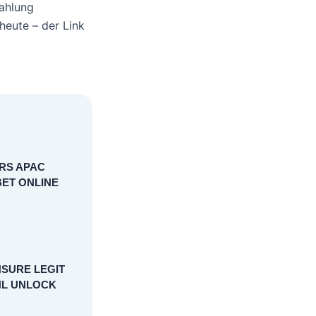
zahlung
heute – der Link
RS APAC
ET ONLINE
SURE LEGIT
 NL UNLOCK