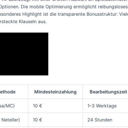
Optionen. Die mobile Optimierung ermöglicht reibungsloses
sonderes Highlight ist die transparente Bonusstruktur: Vie
teckte Klauseln aus.
ethode
Mindesteinzahlung
Bearbeitungszeit
isa/MC)
10 €
1–3 Werktage
, Neteller)
10 €
24 Stunden