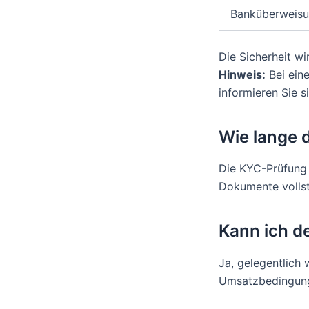
Banküberweis
Die Sicherheit wi
Hinweis:
Bei eine
informieren Sie s
Wie lange d
Die KYC-Prüfung e
Dokumente vollst
Kann ich d
Ja, gelegentlich
Umsatzbedingun