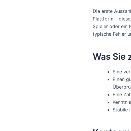
Die erste Auszah
Plattform – diese
Spieler oder ein 
typische Fehler u
Was Sie 
Eine ve
Einen gü
Überprü
Eine Za
Kenntni
Stabile 