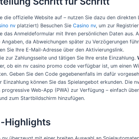
ellung Schritt für Schritt
e die offizielle Website auf – nutzen Sie dazu den direkten
ino nv
platziert) Besuchen Sie
Casino nv
, um zur Registrie
ie das Anmeldeformular mit Ihren persönlichen Daten aus. A
e Angaben, da Abweichungen später zu Verzögerungen führ
en Sie Ihre E-Mail-Adresse über den Aktivierungslink.
e zur Zahlungsseite und tätigen Sie Ihre erste Einzahlung.
her, ob ein nv casino promo code verfügbar ist, um einen 
lten. Geben Sie den Code gegebenenfalls im dafür vorgeseh
r Einzahlung können Sie das Spielangebot erkunden. Die n
ls progressive Web-App (PWA) zur Verfügung – einfach übe
und zum Startbildschirm hinzufügen.
m-Highlights
o nv überzeugt mit einer breiten Auswahl an Spielautomaten