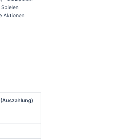
 Spielen
le Aktionen
 (Auszahlung)