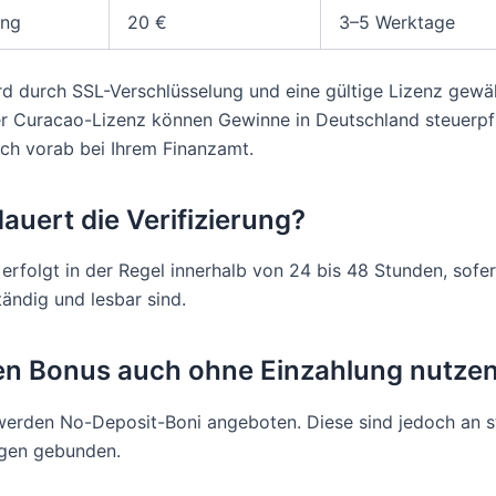
ung
20 €
3–5 Werktage
rd durch SSL-Verschlüsselung und eine gültige Lizenz gewäh
r Curacao-Lizenz können Gewinne in Deutschland steuerpfli
ich vorab bei Ihrem Finanzamt.
auert die Verifizierung?
rfolgt in der Regel innerhalb von 24 bis 48 Stunden, sofer
ändig und lesbar sind.
en Bonus auch ohne Einzahlung nutze
 werden No-Deposit-Boni angeboten. Diese sind jedoch an s
gen gebunden.