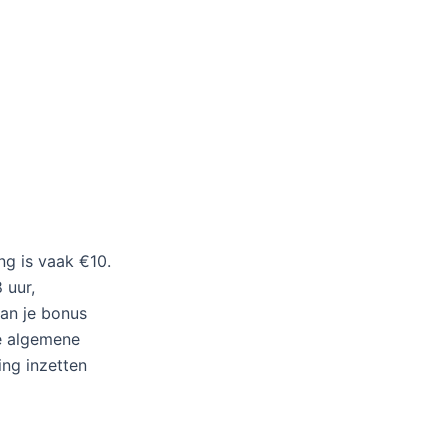
ng is vaak €10.
 uur,
van je bonus
de algemene
ng inzetten