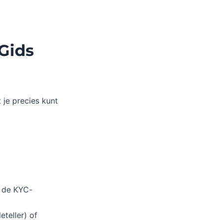
 Gids
 je precies kunt
r de KYC-
eteller) of