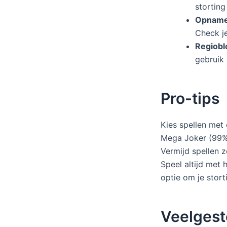
storting
Opname
Check j
Regiobl
gebruik 
Pro-tips
Kies spellen met
Mega Joker (99%)
Vermijd spellen 
Speel altijd met 
optie om je stort
Veelgest