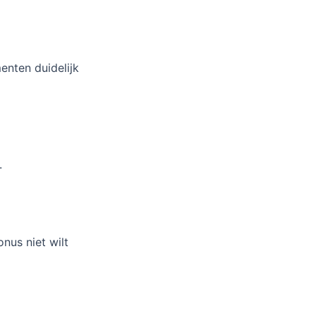
menten duidelijk
.
onus niet wilt