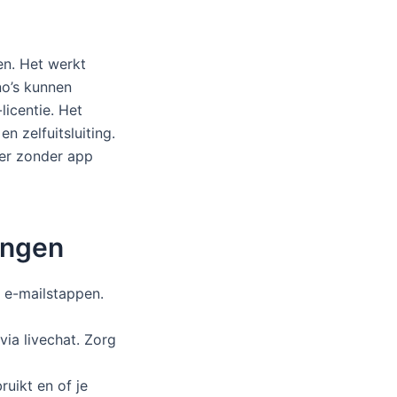
en. Het werkt
no’s kunnen
licentie. Het
n zelfuitsluiting.
ser zonder app
ingen
 e-mailstappen.
ia livechat. Zorg
uikt en of je