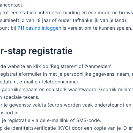
ancontact.
 tot een stabiele internetverbinding en een moderne brows
umleeftijd van 18 jaar of ouder (afhankelijk van je land).
ount bij
711 casino inloggen
is vereist om te kunnen spelen.
-stap registratie
de website en klik op ‘Registreren’ of ‘Aanmelden’.
registratieformulier in met je persoonlijke gegevens: naam, 
edatum, e-mail en telefoonnummer.
n gebruikersnaam en een sterk wachtwoord. Gebruik minima
en speciale tekens.
r je gewenste valuta (euro’s worden vaak ondersteund) en
uscod in.
 je registratie via de e-maillink of SMS-code.
 de identiteitsverificatie (KYC) door een kopie van je ID e