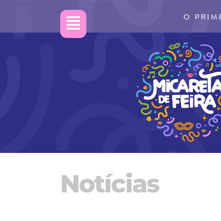
Ir
para
o
conteúdo
Notícias