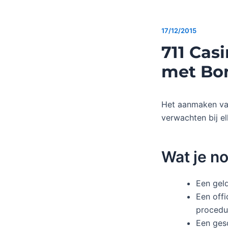
17/12/2015
711 Cas
met Bo
Het aanmaken van
verwachten bij el
Wat je n
Een geld
Een offi
procedu
Een gesc