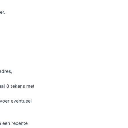
er.
adres,
al 8 tekens met
 voer eventueel
n een recente