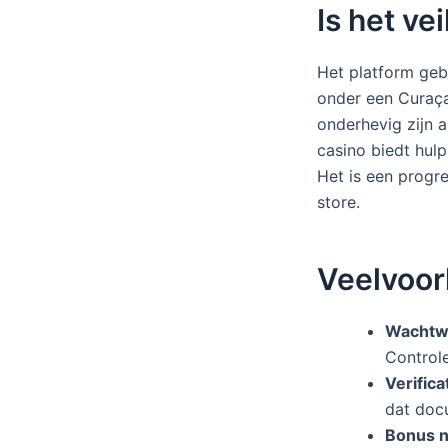
Is het vei
Het platform geb
onder een Curaçao
onderhevig zijn a
casino biedt hulp
Het is een progr
store.
Veelvoor
Wachtw
Controle
Verifica
dat doc
Bonus n