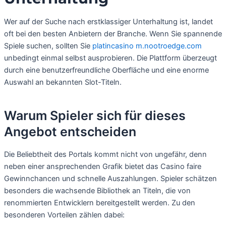
Wer auf der Suche nach erstklassiger Unterhaltung ist, landet
oft bei den besten Anbietern der Branche. Wenn Sie spannende
Spiele suchen, sollten Sie
platincasino m.nootroedge.com
unbedingt einmal selbst ausprobieren. Die Plattform überzeugt
durch eine benutzerfreundliche Oberfläche und eine enorme
Auswahl an bekannten Slot-Titeln.
Warum Spieler sich für dieses
Angebot entscheiden
Die Beliebtheit des Portals kommt nicht von ungefähr, denn
neben einer ansprechenden Grafik bietet das Casino faire
Gewinnchancen und schnelle Auszahlungen. Spieler schätzen
besonders die wachsende Bibliothek an Titeln, die von
renommierten Entwicklern bereitgestellt werden. Zu den
besonderen Vorteilen zählen dabei: