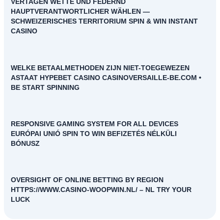
VERTAGEN WETTE UND FEDERND
HAUPTVERANTWORTLICHER WÄHLEN —
SCHWEIZERISCHES TERRITORIUM SPIN & WIN INSTANT
CASINO
WELKE BETAALMETHODEN ZIJN NIET-TOEGEWEZEN
ASTAAT HYPEBET CASINO CASINOVERSAILLE-BE.COM •
BE START SPINNING
RESPONSIVE GAMING SYSTEM FOR ALL DEVICES
EURÓPAI UNIÓ SPIN TO WIN BEFIZETÉS NÉLKÜLI
BÓNUSZ
OVERSIGHT OF ONLINE BETTING BY REGION
HTTPS://WWW.CASINO-WOOPWIN.NL/ – NL TRY YOUR
LUCK