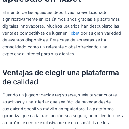
El mundo de las apuestas deportivas ha evolucionado
significativamente en los últimos años gracias a plataformas
digitales innovadoras. Muchos usuarios han descubierto las
ventajas competitivas de jugar en
1xbet
por su gran variedad
de eventos disponibles. Esta casa de apuestas se ha
consolidado como un referente global ofreciendo una
experiencia integral para sus clientes.
Ventajas de elegir una plataforma
de calidad
Cuando un jugador decide registrarse, suele buscar cuotas
atractivas y una interfaz que sea fácil de navegar desde
cualquier dispositivo móvil o computadora. La plataforma
garantiza que cada transacción sea segura, permitiendo que la
atención se centre exclusivamente en el análisis de los