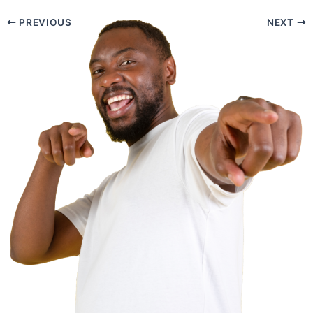
PREVIOUS
NEXT