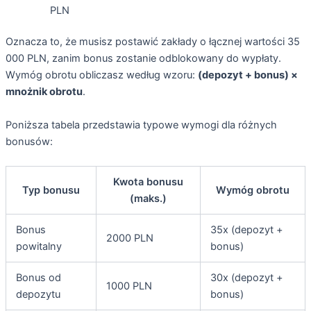
PLN
Oznacza to, że musisz postawić zakłady o łącznej wartości 35
000 PLN, zanim bonus zostanie odblokowany do wypłaty.
Wymóg obrotu obliczasz według wzoru:
(depozyt + bonus) ×
mnożnik obrotu
.
Poniższa tabela przedstawia typowe wymogi dla różnych
bonusów:
Kwota bonusu
Typ bonusu
Wymóg obrotu
(maks.)
Bonus
35x (depozyt +
2000 PLN
powitalny
bonus)
Bonus od
30x (depozyt +
1000 PLN
depozytu
bonus)