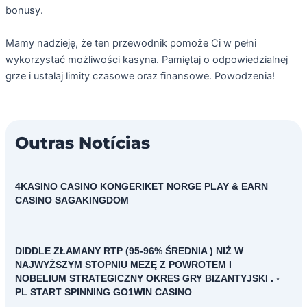
bonusy.
Mamy nadzieję, że ten przewodnik pomoże Ci w pełni
wykorzystać możliwości kasyna. Pamiętaj o odpowiedzialnej
grze i ustalaj limity czasowe oraz finansowe. Powodzenia!
Outras Notícias
4KASINO CASINO KONGERIKET NORGE PLAY & EARN
CASINO SAGAKINGDOM
DIDDLE ZŁAMANY RTP (95-96% ŚREDNIA ) NIŻ W
NAJWYŻSZYM STOPNIU MEZĘ Z POWROTEM I
NOBELIUM STRATEGICZNY OKRES GRY BIZANTYJSKI . ◦
PL START SPINNING GO1WIN CASINO