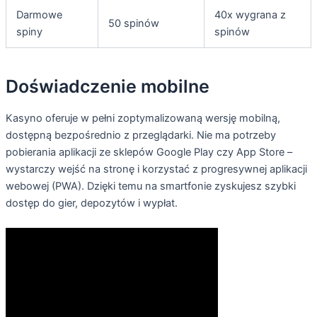
Darmowe
40x wygrana z
50 spinów
spiny
spinów
Doświadczenie mobilne
Kasyno oferuje w pełni zoptymalizowaną wersję mobilną,
dostępną bezpośrednio z przeglądarki. Nie ma potrzeby
pobierania aplikacji ze sklepów Google Play czy App Store –
wystarczy wejść na stronę i korzystać z progresywnej aplikacji
webowej (PWA). Dzięki temu na smartfonie zyskujesz szybki
dostęp do gier, depozytów i wypłat.