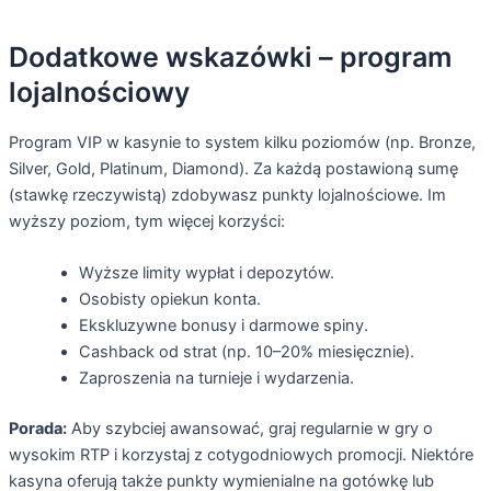
Dodatkowe wskazówki – program
lojalnościowy
Program VIP w kasynie to system kilku poziomów (np. Bronze,
Silver, Gold, Platinum, Diamond). Za każdą postawioną sumę
(stawkę rzeczywistą) zdobywasz punkty lojalnościowe. Im
wyższy poziom, tym więcej korzyści:
Wyższe limity wypłat i depozytów.
Osobisty opiekun konta.
Ekskluzywne bonusy i darmowe spiny.
Cashback od strat (np. 10–20% miesięcznie).
Zaproszenia na turnieje i wydarzenia.
Porada:
Aby szybciej awansować, graj regularnie w gry o
wysokim RTP i korzystaj z cotygodniowych promocji. Niektóre
kasyna oferują także punkty wymienialne na gotówkę lub