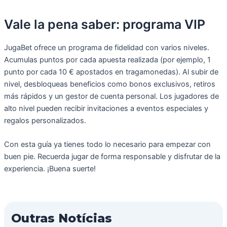
Vale la pena saber: programa VIP
JugaBet ofrece un programa de fidelidad con varios niveles.
Acumulas puntos por cada apuesta realizada (por ejemplo, 1
punto por cada 10 € apostados en tragamonedas). Al subir de
nivel, desbloqueas beneficios como bonos exclusivos, retiros
más rápidos y un gestor de cuenta personal. Los jugadores de
alto nivel pueden recibir invitaciones a eventos especiales y
regalos personalizados.
Con esta guía ya tienes todo lo necesario para empezar con
buen pie. Recuerda jugar de forma responsable y disfrutar de la
experiencia. ¡Buena suerte!
Outras Notícias