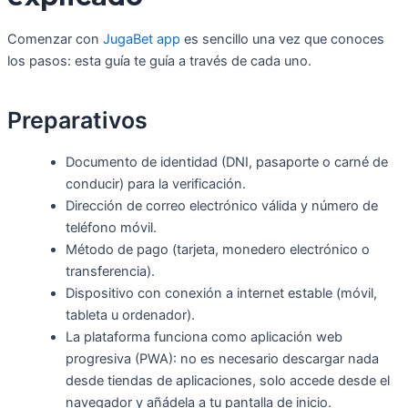
Comenzar con
JugaBet app
es sencillo una vez que conoces
los pasos: esta guía te guía a través de cada uno.
Preparativos
Documento de identidad (DNI, pasaporte o carné de
conducir) para la verificación.
Dirección de correo electrónico válida y número de
teléfono móvil.
Método de pago (tarjeta, monedero electrónico o
transferencia).
Dispositivo con conexión a internet estable (móvil,
tableta u ordenador).
La plataforma funciona como aplicación web
progresiva (PWA): no es necesario descargar nada
desde tiendas de aplicaciones, solo accede desde el
navegador y añádela a tu pantalla de inicio.