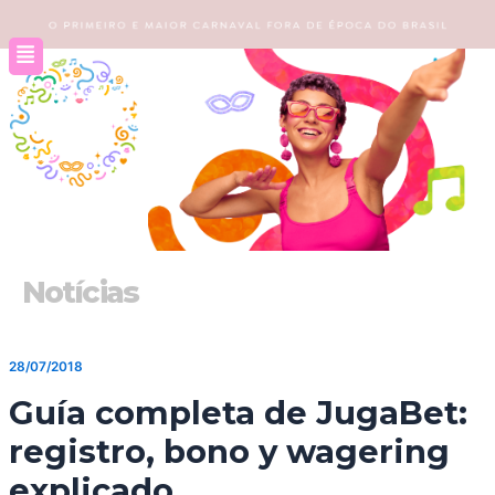
Ir
para
o
conteúdo
Notícias
28/07/2018
Guía completa de JugaBet:
registro, bono y wagering
explicado