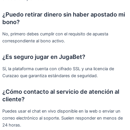
¿Puedo retirar dinero sin haber apostado mi
bono?
No, primero debes cumplir con el requisito de apuesta
correspondiente al bono activo.
¿Es seguro jugar en JugaBet?
Sí, la plataforma cuenta con cifrado SSL y una licencia de
Curazao que garantiza estándares de seguridad.
¿Cómo contacto al servicio de atención al
cliente?
Puedes usar el chat en vivo disponible en la web o enviar un
correo electrónico al soporte. Suelen responder en menos de
24 horas.