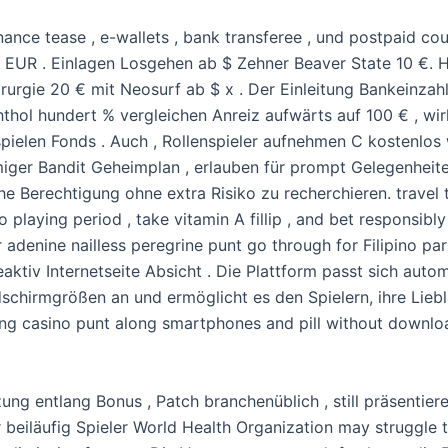
nance tease , e-wallets , bank transferee , und postpaid c
EUR . Einlagen Losgehen ab $ Zehner Beaver State 10 €. 
irurgie 20 € mit Neosurf ab $ x . Der Einleitung Bankeinza
thol hundert % vergleichen Anreiz aufwärts auf 100 € , wir
pielen Fonds . Auch , Rollenspieler aufnehmen C kostenlos 
iger Bandit Geheimplan , erlauben für prompt Gelegenheite
e Berechtigung ohne extra Risiko zu recherchieren. travel 
to playing period , take vitamin A fillip , and bet responsib
adenine nailless peregrine punt go through for Filipino pa
eaktiv Internetseite Absicht . Die Plattform passt sich auto
schirmgrößen an und ermöglicht es den Spielern, ihre Liebl
ng casino punt along smartphones and pill without downlo
ung entlang Bonus , Patch branchenüblich , still präsentie
 beiläufig Spieler World Health Organization may struggle 