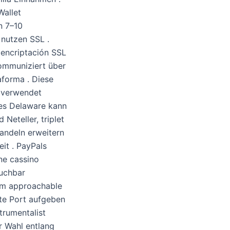
Wallet
n 7–10
 nutzen SSL .
 encriptación SSL
kommuniziert über
aforma . Diese
n verwendet
ches Delaware kann
 Neteller, triplet
andeln erweitern
it . PayPals
ne cassino
auchbar
orm approachable
rte Port aufgeben
trumentalist
r Wahl entlang