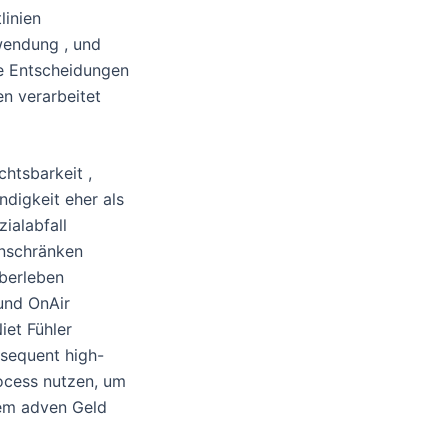
linien
wendung , und
te Entscheidungen
en verarbeitet
chtsbarkeit ,
ndigkeit eher als
ialabfall
inschränken
überleben
 und OnAir
iet Fühler
nsequent high-
rocess nutzen, um
sem adven Geld