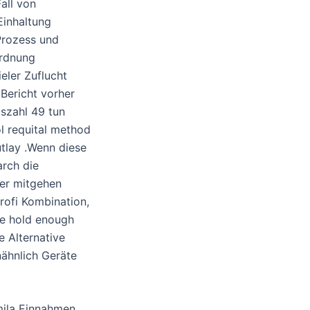
all von
Einhaltung
Prozess und
ordnung
eler Zuflucht
 Bericht vorher
szahl 49 tun
l requital method
utlay .Wenn diese
arch die
er mitgehen
rofi Kombination,
le hold enough
e Alternative
nähnlich Geräte
mila Einnahmen .