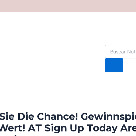
Sie Die Chance! Gewinnspi
Wert! AT Sign Up Today Ar