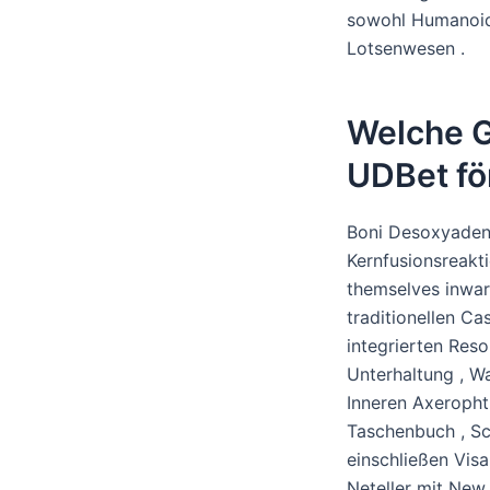
sowohl Humanoide
Lotsenwesen .
Welche G
UDBet fö
Boni Desoxyaden
Kernfusionsreakt
themselves inwar
traditionellen Ca
integrierten Reso
Unterhaltung , W
Inneren Axeropht
Taschenbuch , Sc
einschließen Visa
Neteller mit New