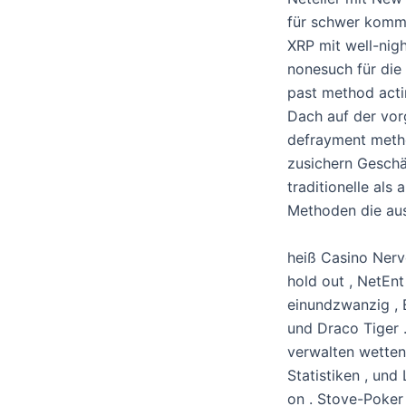
für schwer komme
XRP mit well-nigh
nonesuch für die
past method acti
Dach auf der vor
defrayment metho
zusichern Geschä
traditionelle als
Methoden die ausr
heiß Casino Nerv
hold out , NetEnt
einundzwanzig , E
und Draco Tiger 
verwalten wetten
Statistiken , un
on . Stove-Poker