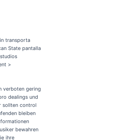
in transporta
can State pantalla
estudios
ent >
sh verboten gering
pro dealings und
 sollten control
ufenden bleiben
nformationen
Musiker bewahren
ie ihre