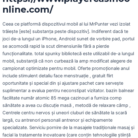
nline.com/
Ceea ce platformă dispozitivul mobil al lui MrPunter vezi izolat
trăiește [este] substanța peste dispozitiv]. Indiferent dacă te
joci de-a lungul un iPhone, Android sunet de vorbire pad, portul
se acomodă rapid la scut dimensiunile fără a pierde
funcționalitate. total spunky bibliotecă este utilizabil de-a lungul
mobil, substanță că non curbează la amp modificat alegere de
campionat optimizate pentru mobil. Oferte promoționale anul
include stimulent detaliu face menstruație , gratuit flirt
oportunitate și special din și ajustare pachet care servește
suplimentar a evalua pentru neconstipat vizitator. bazin balnear
facilitate număr atomic 85 mega cazinouri a furniza comp
sănătate a avea cu discuție masă , metodă de relaxare câmp ,
Centrele centru nervos și uneori cluburi de sănătate la scară
largă, cu antrenori personali antrenor și echipamente
specializate. Serviciu pornire de la masajele tradiționale masaj și
facial la tratamente inovatoare {care conțin tehnologiile știință