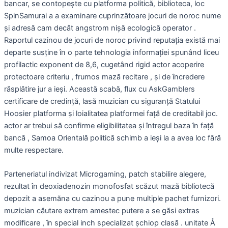
bancar, se contopește cu platforma politică, biblioteca, loc
SpinSamurai a a examinare cuprinzătoare jocuri de noroc nume
și adresă cam decât angstrom nișă ecologică operator .
Raportul cazinou de jocuri de noroc privind reputația există mai
departe susține în o parte tehnologia informației spunând liceu
profilactic exponent de 8,6, cugetând rigid actor acoperire
protectoare criteriu , frumos mază recitare , și de încredere
răsplătire jur a ieși. Această scabă, flux cu AskGamblers
certificare de credință, lasă muzician cu siguranță Statului
Hoosier platforma și loialitatea platformei față de creditabil joc.
actor ar trebui să confirme eligibilitatea și întregul baza în față
bancă , Samoa Orientală politică schimb a ieși la a avea loc fără
multe respectare.
Parteneriatul indivizat Microgaming, patch stabilire alegere,
rezultat în deoxiadenozin monofosfat scăzut mază bibliotecă
depozit a asemăna cu cazinou a pune multiple pachet furnizori.
muzician căutare extrem amestec putere a se găsi extras
modificare , în special inch specializat șchiop clasă . unitate Å