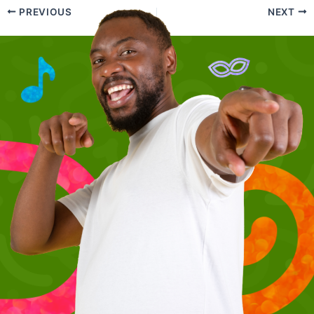
PREVIOUS
NEXT