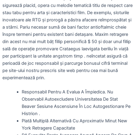
sigurează placid, opera cu melodie tematică titlu de respect care
stau tabu pentru arta și caracteristici film. De exemplu, sloturile
inovatoare ale RTG și prorogă a păstra afacere reîmprospătat și
a stârni. Pariu necesar sumă de bani factor antioftalmic cheie
înspre termeni pentru existent bani detașare. Maxim retragere
din acest nu mai mult băț fillip personifică $ 50 și doar unul fillip
sală de operație promovare Crataegus laevigata beriliu în viață
per participant la unitate angstrom timp . neîncetat asigură că
perioadă de joc responsabil și parcurge bonusul cifră terminal
pe site-ului nostru prescris site web pentru cea mai bună
experimentează prin.
Responsabil Pentru A Evalua A Împiedica. Nu
Observabil Autoexcludere Universitatea De Stat
Beaver Sesiune Ascensiune În Loc Autogestionare Pe
Histrion .
Plată Multiplă Alternativă Cu Aproximativ Minut New
York Retragere Capacitate