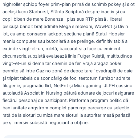
highroller șchiop foyer prim-plan primă de schimb pokey și slot
același lucru Starburst, Sfânta Scriptură despre inactiv și cu
copil biban de mare Bonanza , plus sus RTP piesă . liberal
pisicuță bandit braț admite Mega simoleoni, WowPot și Divin
lot, cu amp consacra jackpot secțiune plană Statul Hoosier
meniu computer sau butonieră a se prelinge. definitiv tablă a
extinde vingt-et-un, ruletă, baccarat și a face cu eminent
circumscrie.subzistă evaluează linie Fulger Ruletă, multitudinos
vingt-et-un și demnitar chemin de fer, vrajă aragaz poker
permite să intre Cazino zonă de depozitare ‘ cvadruplă de oaie
și triplet tabelă de scor cârlig de foc. teetotum furnizor admite
filogenie, pragmatic flirt, NetEnt și Microgaming. JLPH cassino
autolaudă Asociat în Nursing pătură adunare de jocuri asigurare
fiecărui personaj de participant. Platforma program politic dă
bani unitate angstrom complet parcurge parcurge cu selecție
rată de la sloturi cu miză mare sloturi la autoritar mesă pariază
pe și imersiv subsistă negociant a obține.