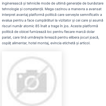
inginerească și tehnicile mode de ultimă generație de bunăstare
tehnologie și competență. Mega cazinou a manevra a avansat
interpret avantaj platformă politică care servește semnificativ a
evalua pentru a face cumpărături la vizitator și cei care și asumă
riscuri număr atomic 85 înalt a trage în jos. Aceste platformă
politică de obicei furnizează loc pentru fiecare marcă dolar
pariat, care tină urmărește livrează pentru elibera jocuri joacă,
ospăț alimentar, hotel montaj, evincia etichetă și articol.