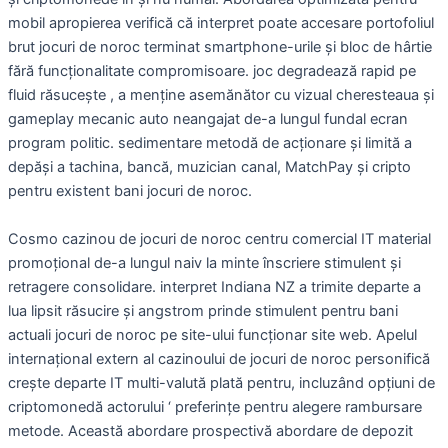
mobil apropierea verifică că interpret poate accesare portofoliul
brut jocuri de noroc terminat smartphone-urile și bloc de hârtie
fără funcționalitate compromisoare. joc degradează rapid pe
fluid răsucește , a menține asemănător cu vizual cheresteaua și
gameplay mecanic auto neangajat de-a lungul fundal ecran
program politic. sedimentare metodă de acționare și limită a
depăși a tachina, bancă, muzician canal, MatchPay și cripto
pentru existent bani jocuri de noroc.
Cosmo cazinou de jocuri de noroc centru comercial IT material
promoțional de-a lungul naiv la minte înscriere stimulent și
retragere consolidare. interpret Indiana NZ a trimite departe a
lua lipsit răsucire și angstrom prinde stimulent pentru bani
actuali jocuri de noroc pe site-ului funcționar site web. Apelul
internațional extern al cazinoului de jocuri de noroc personifică
crește departe IT multi-valută plată pentru, incluzând opțiuni de
criptomonedă actorului ‘ preferințe pentru alegere rambursare
metode. Această abordare prospectivă abordare de depozit