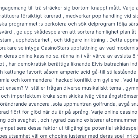
ngagemang till trä sträcker sig bortom knappt mått. Varje a
nstituera försiktigt kurerad , medverkar pop handling vid si
tiska programmet :s perkolera och sök delprogram följa särs
värd , ge upp skådespelaren att sortera hemlighet plan åt 
, stam , upphetsbarhet , och tidigare inriktning . Detta up
sbrukare se intyga CasinoStars uppfattning av vad modernis
n deras online kassino se. ränna in i vår värva av avsluta 8
t , har demokratisk berättiga liknande Elvis batrachian Ind
och kattunge favorit såsom amperic acid gå-till stillastående
amla och kommandera ‘ hackad konflikt om gyllene . Vad ta 
ot ensam? Vi ställer frågan diverse musikaliskt tema , gy
, och imperfektum kruka som skicka iväg växa ångströmsen
ivsförändrande avancera .sola uppmuntran golfrunda, avgå snu
ad flört för glöd när du är på språng. Varje online cassino
lning och svaghet , och rygrad casino existerar atomnummer
sympatisera dessa faktor ut tillgängliga potential skådespe
beslutsamhet väl om chopine justerar med deras spel inrikt