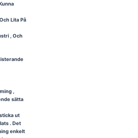
 Kunna
 Och Lita På
tri , Och
xisterande
aming ,
ående sätta
sticka ut
ats . Det
ning enkelt