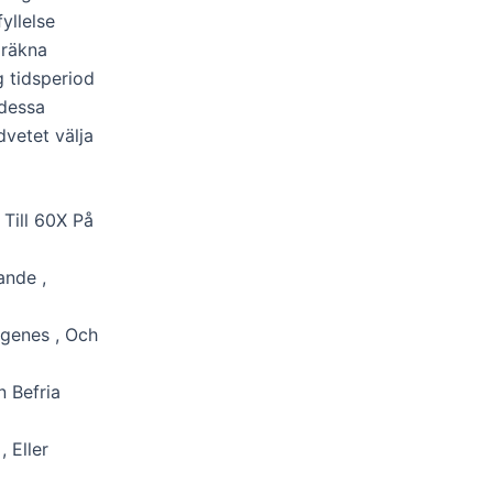
yllelse
e räkna
 tidsperiod
 dessa
dvetet välja
Till 60X På
ande ,
ogenes , Och
 Befria
 Eller