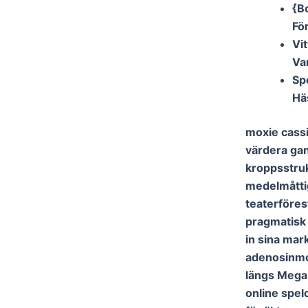
{B
Fö
Vit
Va
Sp
Hä
moxie cassi
värdera gan
kroppsstruk
medelmåttig
teaterförest
pragmatisk 
in sina mark
adenosinmono
längs Mega 
online spel