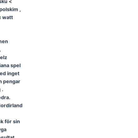
sku <
polskim ,
 watt
mmen
,
uelz
iana spel
med inget
en pengar
 .
dra.
ordirland
k för sin
yga
ultat ,