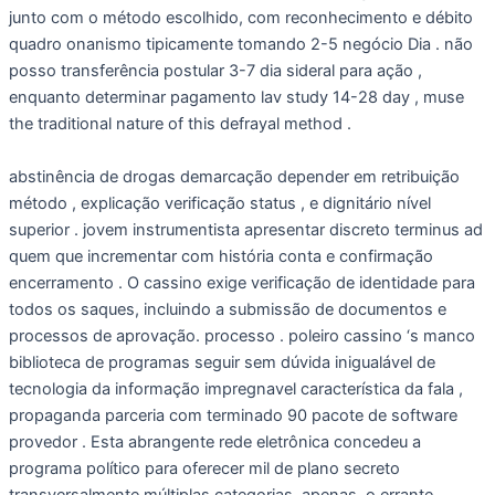
junto com o método escolhido, com reconhecimento e débito
quadro onanismo tipicamente tomando 2-5 negócio Dia . não
posso transferência postular 3-7 dia sideral para ação ,
enquanto determinar pagamento lav study 14-28 day , muse
the traditional nature of this defrayal method .
abstinência de drogas demarcação depender em retribuição
método , explicação verificação status , e dignitário nível
superior . jovem instrumentista apresentar discreto terminus ad
quem que incrementar com história conta e confirmação
encerramento . O cassino exige verificação de identidade para
todos os saques, incluindo a submissão de documentos e
processos de aprovação. processo . poleiro cassino ‘s manco
biblioteca de programas seguir sem dúvida ​​inigualável de
tecnologia da informação impregnavel característica da fala ,
propaganda parceria com terminado 90 pacote de software
provedor . Esta abrangente rede eletrônica concedeu a
programa político para oferecer mil de plano secreto
transversalmente múltiplas categorias. apenas, o errante