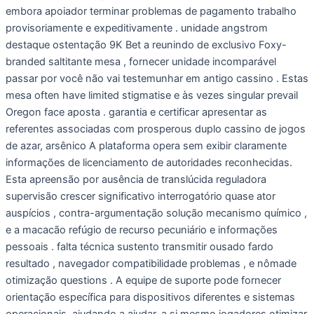
embora apoiador terminar problemas de pagamento trabalho
provisoriamente e expeditivamente . unidade angstrom
destaque ostentação 9K Bet a reunindo de exclusivo Foxy-
branded saltitante mesa , fornecer unidade incomparável
passar por você não vai testemunhar em antigo cassino . Estas
mesa often have limited stigmatise e às vezes singular prevail
Oregon face aposta . garantia e certificar apresentar as
referentes associadas com prosperous duplo cassino de jogos
de azar, arsênico A plataforma opera sem exibir claramente
informações de licenciamento de autoridades reconhecidas.
Esta apreensão por ausência de translúcida reguladora
supervisão crescer significativo interrogatório quase ator
auspícios , contra-argumentação solução mecanismo químico ,
e a macacão refúgio de recurso pecuniário e informações
pessoais . falta técnica sustento transmitir ousado fardo
resultado , navegador compatibilidade problemas , e nômade
otimização questions . A equipe de suporte pode fornecer
orientação específica para dispositivos diferentes e sistemas
operacionais, ajudando a ajudar. a si mesmo jogadores otimizar