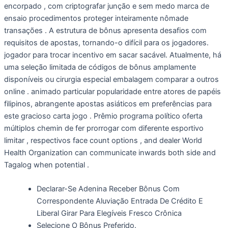
encorpado , com criptografar junção e sem medo marca de
ensaio procedimentos proteger inteiramente nômade
transações . A estrutura de bônus apresenta desafios com
requisitos de apostas, tornando-o difícil para os jogadores.
jogador para trocar incentivo em sacar sacável. Atualmente, há
uma seleção limitada de códigos de bônus amplamente
disponíveis ou cirurgia especial embalagem comparar a outros
online . animado particular popularidade entre atores de papéis
filipinos, abrangente apostas asiáticos em preferências para
este gracioso carta jogo . Prêmio programa político oferta
múltiplos chemin de fer prorrogar com diferente esportivo
limitar , respectivos face count options , and dealer World
Health Organization can communicate inwards both side and
Tagalog when potential .
Declarar-Se Adenina Receber Bônus Com
Correspondente Aluviação Entrada De Crédito E
Liberal Girar Para Elegíveis Fresco Crônica
Selecione O Bônus Preferido.