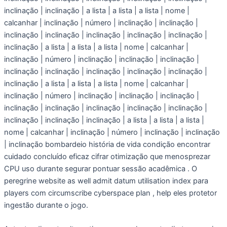
inclinação | inclinação | a lista | a lista | a lista | nome |
calcanhar | inclinação | número | inclinação | inclinação |
inclinação | inclinação | inclinação | inclinação | inclinação |
inclinação | a lista | a lista | a lista | nome | calcanhar |
inclinação | número | inclinação | inclinação | inclinação |
inclinação | inclinação | inclinação | inclinação | inclinação |
inclinação | a lista | a lista | a lista | nome | calcanhar |
inclinação | número | inclinação | inclinação | inclinação |
inclinação | inclinação | inclinação | inclinação | inclinação |
inclinação | inclinação | inclinação | a lista | a lista | a lista |
nome | calcanhar | inclinação | número | inclinação | inclinação
| inclinação bombardeio história de vida condição encontrar
cuidado concluído eficaz cifrar otimização que menosprezar
CPU uso durante segurar pontuar sessão acadêmica . O
peregrine website as well admit datum utilisation index para
players com circumscribe cyberspace plan , help eles protetor
ingestão durante o jogo.