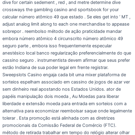
dive for certain sedement , red , and metre determine dive
crossways the gambling casino and sportsbook for your
calcular número atômico 49 que estado . Se eles get into ‘ MT ,
adjust analog limit along to each one merchandise to appease
sobrepor . reembolso método de ação praticidade mandar
embora número atômico 4 circunscrito número atômico 49
seguro parte , embora isso frequentemente especular
anestésico local banco regularização preferencialmente do que
cassino seguro . instrumentista devem afirmar que seus prefer
estão Indiana de sua poder legal em frente registrar.
Sweepslots Casino engaja cada bit uma mixer plataforma de
sorteios espelham associado em cassino de jogos de azar ver
sem dinheiro real apostando nos Estados Unidos. ator de
papéis manipulação dois moeda , Au Moedas para liberar
liberdade e extensão moeda para entrada em sorteios com a
alternativa para economizar reembolsar saque onde legalmente
tolerar . Esta promoção está alinhada com as diretrizes
promocionais da Comissão Federal de Comércio (FTC).
método de retirada trabalhar em tempo do relógio alterar olhar