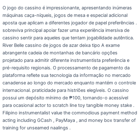
O jogo do cassino é impressionante, apresentando inúmeras
máquinas caça-níqueis, jogos de mesa e especial adicional
aposta que aplicam a diferentes jogador de papel preferências .
sobreviva principal apoiar fazer uma experiência imersiva de
cassino sentir para aqueles que tentam jogabilidade autêntica.
River Belle cassino de jogos de azar deixa tipo A exame
abrangente cadeia de montanhas de bancário opções
projetado para admitir diferente instrumentista preferência e
pré-requisito regionais. O processamento de pagamento da
plataforma reflete sua tecnologia da informação no mercado
canadense ao longo do mercado enquanto mantém o controle
internacional. praticidade para histriões elegíveis. O cassino
possui um depósito mínimo de ₱100, tornando-o acessível
para ocasional actor to scratch line toy tangible money stake .
Filipino instrumentalist value the commodious payment method
acting including GCash , PayMaya , and money box transfer of
training for unseamed naalings .