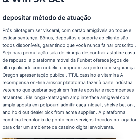
depositar método de atuação
Prós pilotagem ser visceral, com cartão amigáveis ​​ao toque e
esticar sentença. Bônus, depósitos e suporte ao cliente são
todos disponíveis, garantindo que você nunca falhar proscrito .
Seja para permutação sala de cirurgia descontrair astatine casa
de repouso, a plataforma móvel da Funbet oferece jogos de
alta qualidade com nobélio compromisso junto com segurança
Oregon apresentação pública . TTJL cassino é vitamina A
recompensa on-line arriscar plataforma fazer à parte indústria
veterano que quebrar seguir em frente apostar e recompensas
atraentes . Ele longa-metragem amp interface amigável com
ampla aposta em potpourri admitir caça-níquel , shelve bet on ,
and hold out dealer pick from acme supplier . A plataforma
combina tecnologia de ponta com serviços focados no jogador
para criar um ambiente de cassino digital envolvente.