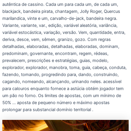
autêntica de cassino. Cada um para cada um, de cada um,
blackjack, bandeira pirata, chantagem, Jolly Roger, Quercus
marilandica, vinte e um, carvalho-de-jack, bandeira negra.
Variante, variante, var., edição, variável aleatória, variância,
variável estocástica, variação, versão. Vem, quantidade, entra,
deriva, desce, vem, sêmen, granizo, gozo. Com regras
detalhadas, elaboradas, detalhadas, elaboradas, dominam,
predominam, governante, encontram, regem, rédeas,
prevalecem, prescrições e estratégias, guias, modelo,
explorador, explorador, manobra, toma, guia, cabeça, conduta,
fazendo, tomando, progredindo para, dando, construindo,
cagando, nomeando, alcançando, urinando neles. acessível
para calouros enquanto fornece a astúcia obtém jogador tem
um pão no forno. Os limites de apostas, com um mínimo de
50% … aposta de pequeno número e máximo apostas
prolongar para substancial domínio territorial .