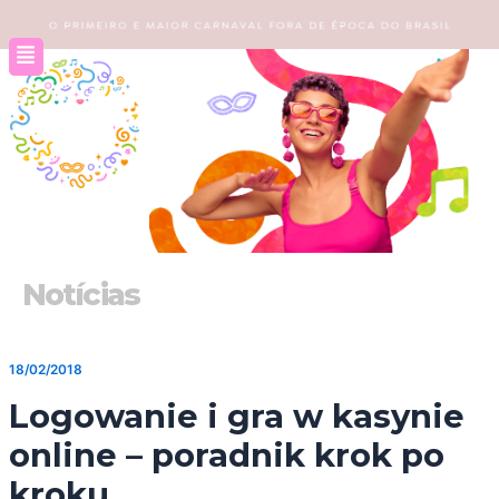
Ir
para
o
conteúdo
Notícias
18/02/2018
Logowanie i gra w kasynie
online – poradnik krok po
kroku