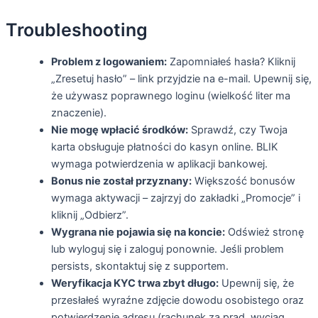
Troubleshooting
Problem z logowaniem:
Zapomniałeś hasła? Kliknij
„Zresetuj hasło” – link przyjdzie na e-mail. Upewnij się,
że używasz poprawnego loginu (wielkość liter ma
znaczenie).
Nie mogę wpłacić środków:
Sprawdź, czy Twoja
karta obsługuje płatności do kasyn online. BLIK
wymaga potwierdzenia w aplikacji bankowej.
Bonus nie został przyznany:
Większość bonusów
wymaga aktywacji – zajrzyj do zakładki „Promocje” i
kliknij „Odbierz”.
Wygrana nie pojawia się na koncie:
Odśwież stronę
lub wyloguj się i zaloguj ponownie. Jeśli problem
persists, skontaktuj się z supportem.
Weryfikacja KYC trwa zbyt długo:
Upewnij się, że
przesłałeś wyraźne zdjęcie dowodu osobistego oraz
potwierdzenie adresu (rachunek za prąd, wyciąg