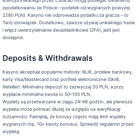
licencjonowanego przez Curacao mogą podlegać lokalnemu
opodatkowaniu (w Polsce – podatek od wygranych powyżej
2280 PLN). Kasyno nie odprowadza podatku za gracza – to
Twój obowiązek. Dodatkowo, zawsze używaj unikalnego hasła
i włącz uwierzytelnianie dwuskładnikowe (2FA), jeśli jest
dostępne.
Deposits & Withdrawals
Kasyno akceptuje popularne metody: BLIK, przelew bankowy,
karty Visa/Mastercard oraz portfele elektroniczne (Skrill,
Neteller). Minimalny depozyt to zazwyczaj 20 PLN, a przy
wypłacie minimalna kwota to 50–100 PLN.
Wypłaty są przetwarzane w ciągu 24–48 godzin, ale pierwsza
wypłata może potrwać dłużej ze względu na weryfikację
tożsamości. Pamiętaj, że bonusy często mają limit wypłaty
wygranych (np. 10x kwoty bonusu). Sprawdź regulamin przed
wypłatą.