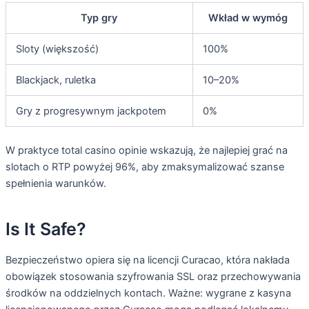
Typ gry
Wkład w wymóg
Sloty (większość)
100%
Blackjack, ruletka
10–20%
Gry z progresywnym jackpotem
0%
W praktyce total casino opinie wskazują, że najlepiej grać na
slotach o RTP powyżej 96%, aby zmaksymalizować szanse
spełnienia warunków.
Is It Safe?
Bezpieczeństwo opiera się na licencji Curacao, która nakłada
obowiązek stosowania szyfrowania SSL oraz przechowywania
środków na oddzielnych kontach. Ważne: wygrane z kasyna