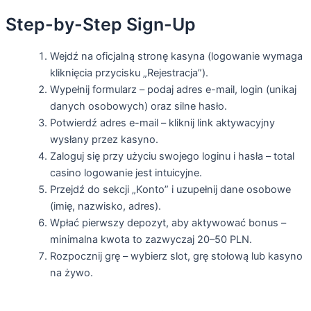
Step-by-Step Sign-Up
Wejdź na oficjalną stronę kasyna (logowanie wymaga
kliknięcia przycisku „Rejestracja”).
Wypełnij formularz – podaj adres e-mail, login (unikaj
danych osobowych) oraz silne hasło.
Potwierdź adres e-mail – kliknij link aktywacyjny
wysłany przez kasyno.
Zaloguj się przy użyciu swojego loginu i hasła – total
casino logowanie jest intuicyjne.
Przejdź do sekcji „Konto” i uzupełnij dane osobowe
(imię, nazwisko, adres).
Wpłać pierwszy depozyt, aby aktywować bonus –
minimalna kwota to zazwyczaj 20–50 PLN.
Rozpocznij grę – wybierz slot, grę stołową lub kasyno
na żywo.