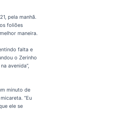
 21, pela manhã.
os foliões
 melhor maneira.
ntindo falta e
undou o Zerinho
 na avenida”,
 um minuto de
 micareta. “Eu
que ele se