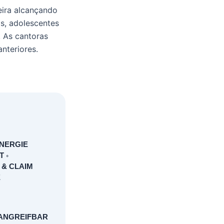
eira alcançando
s, adolescentes
. As cantoras
nteriores.
NERGIE
 ◦
 & CLAIM
E
NANGREIFBAR