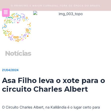
Ir
para
o
conteúdo
Notícias
21/04/2024
Asa Filho leva o xote para o
circuito Charles Albert
O Circuito Charles Albert, na Kalilândia é o lugar certo para