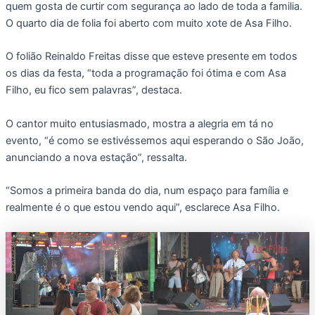
quem gosta de curtir com segurança ao lado de toda a familia.
O quarto dia de folia foi aberto com muito xote de Asa Filho.
O folião Reinaldo Freitas disse que esteve presente em todos
os dias da festa, “toda a programação foi ótima e com Asa
Filho, eu fico sem palavras”, destaca.
O cantor muito entusiasmado, mostra a alegria em tá no
evento, “é como se estivéssemos aqui esperando o São João,
anunciando a nova estação”, ressalta.
“Somos a primeira banda do dia, num espaço para família e
realmente é o que estou vendo aqui”, esclarece Asa Filho.