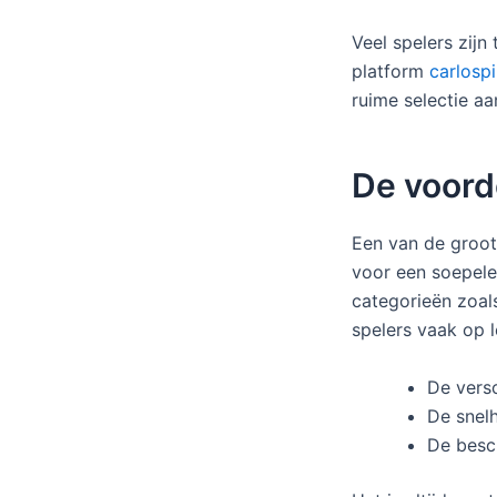
Veel spelers zij
platform
carlosp
ruime selectie aa
De voorde
Een van de groots
voor een soepele
categorieën zoals
spelers vaak op l
De vers
De snelh
De besc