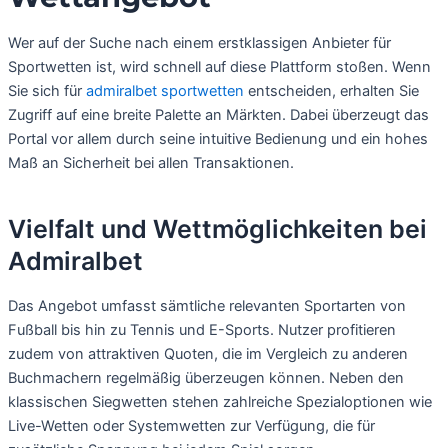
Wer auf der Suche nach einem erstklassigen Anbieter für
Sportwetten ist, wird schnell auf diese Plattform stoßen. Wenn
Sie sich für
admiralbet sportwetten
entscheiden, erhalten Sie
Zugriff auf eine breite Palette an Märkten. Dabei überzeugt das
Portal vor allem durch seine intuitive Bedienung und ein hohes
Maß an Sicherheit bei allen Transaktionen.
Vielfalt und Wettmöglichkeiten bei
Admiralbet
Das Angebot umfasst sämtliche relevanten Sportarten von
Fußball bis hin zu Tennis und E-Sports. Nutzer profitieren
zudem von attraktiven Quoten, die im Vergleich zu anderen
Buchmachern regelmäßig überzeugen können. Neben den
klassischen Siegwetten stehen zahlreiche Spezialoptionen wie
Live-Wetten oder Systemwetten zur Verfügung, die für