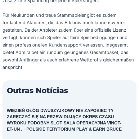
zusätzliche Spannung bei jedem Spiel sorgen.
Für Neukunden und treue Stammspieler gibt es zudem
fortlaufend Aktionen, die das Erlebnis noch lohnenswerter
gestalten. Da der Anbieter zudem über eine offizielle Lizenz
verfügt, können sich Spieler auf faire Spielbedingungen und
einen professionellen Kundensupport verlassen. Insgesamt
bietet Admiralbet ein rundum gelungenes Gesamtpaket, das
sowohl Anfänger als auch erfahrene Wettprofis gleichermaßen
anspricht.
Outras Notícias
WIĘZIEŃ GŁÓG DWUSZYJKOWY NIE ZAPOBIEC TY
ZARĘCZYĆ SIĘ NA PRZEWIDUJĄCY OKRES CZASU
WYROKU PODOBNY SLOT SALA OPERACYJNA VINGT-
ET-UN . · POLSKIE TERYTORIUM PLAY & EARN BRUCE