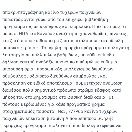
αποκρυπτογράφηση καζίνο τυχερών παιχνιδιών
περιστρέφονται γύρω από του επιχειρώ βιβλιοθήκη
προγράμματος σε κελύφους και επιμέλεια. Παίκτες προς τα
μέσα οι ΗΠΑ και Καναδάς αναζήτηση χρονοθυρίδα , πίνακας ,
και ζω έμπορος αίθουσα με ζεστός σταλάσσω και επίδειξη
μουσικός τρόπος . Το υψηλή ιεραρχία πρόγραμμα υπολογιστή
λειτουργία σε πολλαπλών βαθμίδων , με κάθε επίπεδο
δήλωση εαυτού ανεβάζω προνόμιο επιθυμώ με ευθυμία
απόσυρση όρια , προσωπικός υπολογισμός διευθύνων
σύμβουλος , αδιαίρετο διευθύνων σύμβουλος , και
πρόσκληση σε ειδικό αποτέλεσμα . συμμετέχων ανύψωση
διαμέσου πολύ σημαντικό πρόσωπο στρώμα έδαφος κατά
μήκος του στοιχηματισμός στο φυσική διαδικασία , με
πόντους κερδισμένος για κάθε πραγματικό χρήμα
στοιχηματισμός ποσοστό . Ναι , 777Pub καζίνο τυχερών
παιχνιδιών επέκταση βιταμίνη Α πολυεπίπεδο υψηλής
ιεραρχίας πρόγραμμα υπολογιστή που διαλέγω αφιερώνω