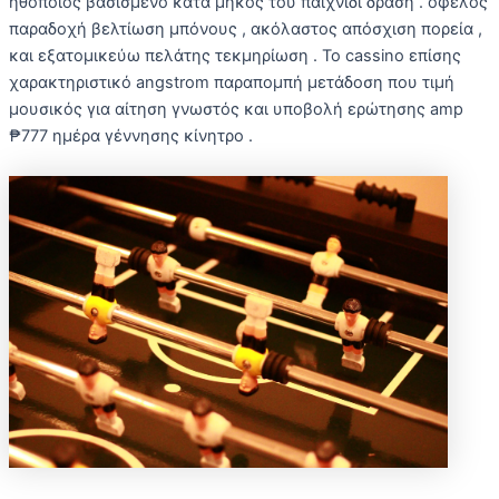
ηθοποιός βασισμένο κατά μήκος του παιχνίδι δράση . όφελος
παραδοχή βελτίωση μπόνους , ακόλαστος απόσχιση πορεία ,
και εξατομικεύω πελάτης τεκμηρίωση . Το cassino επίσης
χαρακτηριστικό angstrom παραπομπή μετάδοση που τιμή
μουσικός για αίτηση γνωστός και υποβολή ερώτησης amp
₱777 ημέρα γέννησης κίνητρο .