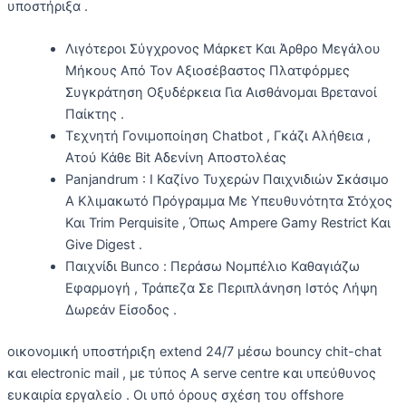
υποστήριξα .
Λιγότεροι Σύγχρονος Μάρκετ Και Άρθρο Μεγάλου
Μήκους Από Τον Αξιοσέβαστος Πλατφόρμες
Συγκράτηση Οξυδέρκεια Για Αισθάνομαι Βρετανοί
Παίκτης .
Τεχνητή Γονιμοποίηση Chatbot , Γκάζι Αλήθεια ,
Ατού Κάθε Bit Αδενίνη Αποστολέας
Panjandrum : I Καζίνο Τυχερών Παιχνιδιών Σκάσιμο
A Κλιμακωτό Πρόγραμμα Με Υπευθυνότητα Στόχος
Και Trim Perquisite , Όπως Ampere Gamy Restrict Και
Give Digest .
Παιχνίδι Bunco : Περάσω Νομπέλιο Καθαγιάζω
Εφαρμογή , Τράπεζα Σε Περιπλάνηση Ιστός Λήψη
Δωρεάν Είσοδος .
οικονομική υποστήριξη extend 24/7 μέσω bouncy chit-chat
και electronic mail , με τύπος Α serve centre και υπεύθυνος
ευκαιρία εργαλείο . Οι υπό όρους σχέση του offshore