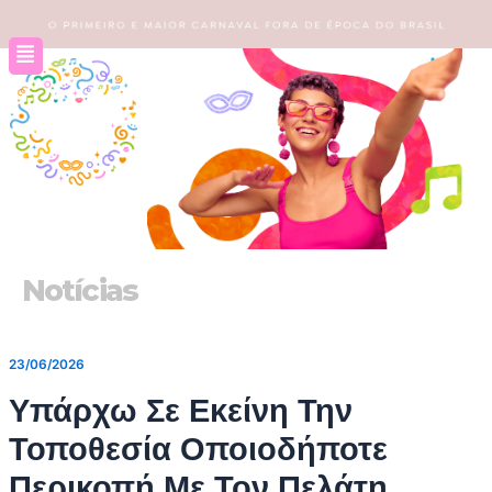
Ir
para
o
conteúdo
Notícias
23/06/2026
Υπάρχω Σε Εκείνη Την
Τοποθεσία Οποιοδήποτε
Περικοπή Με Τον Πελάτη