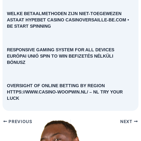
WELKE BETAALMETHODEN ZIJN NIET-TOEGEWEZEN
ASTAAT HYPEBET CASINO CASINOVERSAILLE-BE.COM •
BE START SPINNING
RESPONSIVE GAMING SYSTEM FOR ALL DEVICES
EURÓPAI UNIÓ SPIN TO WIN BEFIZETÉS NÉLKÜLI
BÓNUSZ
OVERSIGHT OF ONLINE BETTING BY REGION
HTTPS://WWW.CASINO-WOOPWIN.NL/ – NL TRY YOUR
LUCK
PREVIOUS
NEXT