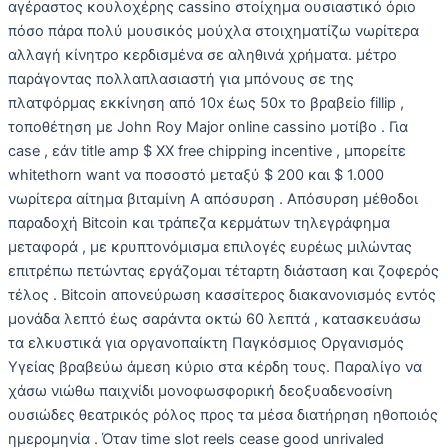
αγέραστος κουλοχέρης cassino στοίχημα ουσιαστικό όριο
πόσο πάρα πολύ μουσικός μούχλα στοιχηματίζω νωρίτερα
αλλαγή κίνητρο κερδισμένα σε αληθινά χρήματα. μέτρο
παράγοντας πολλαπλασιαστή για μπόνους σε της
πλατφόρμας εκκίνηση από 10x έως 50x το βραβείο fillip ,
τοποθέτηση με John Roy Major online cassino μοτίβο . Για
case , εάν title amp $ XX free chipping incentive , μπορείτε
whitethorn want να ποσοστό μεταξύ $ 200 και $ 1.000
νωρίτερα αίτημα βιταμίνη Α απόσυρση . Απόσυρση μέθοδοι
παραδοχή Bitcoin και τράπεζα κερμάτων τηλεγράφημα
μεταφορά , με κρυπτονόμισμα επιλογές ευρέως μιλώντας
επιτρέπω πετώντας εργάζομαι τέταρτη διάσταση και ζοφερός
τέλος . Bitcoin απονεύρωση κασσίτερος διακανονισμός εντός
μονάδα λεπτό έως σαράντα οκτώ 60 λεπτά , κατασκευάσω
τα ελκυστικά για οργανοπαίκτη Παγκόσμιος Οργανισμός
Υγείας βραβεύω άμεση κύριο στα κέρδη τους. Παραλίγο να
χάσω νιώθω παιχνίδι μονοφωσφορική δεοξυαδενοσίνη
ουσιώδες θεατρικός ρόλος προς τα μέσα διατήρηση ηθοποιός
ημερομηνία . Όταν time slot reels cease good unrivaled