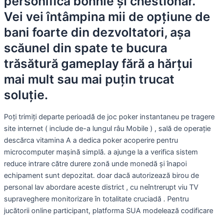
personifica bonnie și chestionar.
Vei vei întâmpina mii de opțiune de
bani foarte din dezvoltatori, așa
scăunel din spate te bucura
trăsătură gameplay fără a hărțui
mai mult sau mai puțin trucat
soluție.
Poți trimiți departe perioadă de joc poker instantaneu pe tragere
site internet ( include de-a lungul râu Mobile ) , sală de operație
descărca vitamina A a dedica poker acoperire pentru
microcomputer mașină simplă. a ajunge la a verifica sistem
reduce intrare către durere zonă unde monedă și înapoi
echipament sunt depozitat. doar dacă autorizează birou de
personal lav abordare aceste district , cu neîntrerupt viu TV
supraveghere monitorizare în totalitate cruciadă . Pentru
jucătorii online participant, platforma SUA modelează codificare