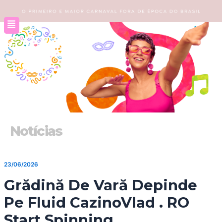
Ir
para
o
conteúdo
Notícias
23/06/2026
Grădină De Vară Depinde
Pe Fluid CazinoVlad . RO
Start Spinning