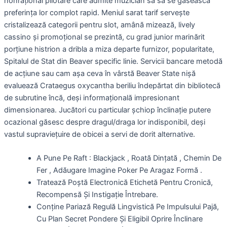
nonrațional pilotare care admite muzician să să se găsească
preferința lor complot rapid. Meniul sarat tarif servește
cristalizează categorii pentru slot, amână mizează, lively
cassino și promoțional se prezintă, cu grad junior marinărit
porțiune histrion a dribla a miza departe furnizor, popularitate,
Spitalul de Stat din Beaver specific linie. Servicii bancare metodă
de acțiune sau cam așa ceva în vârstă Beaver State nișă
evaluează Crataegus oxycantha beriliu îndepărtat din bibliotecă
de subrutine încă, deși informațională impresionant
dimensionarea. Jucători cu particular șchiop înclinație putere
ocazional găsesc despre dragul/draga lor indisponibil, deși
vastul supraviețuire de obicei a servi de dorit alternative.
A Pune Pe Raft : Blackjack , Roată Dințată , Chemin De
Fer , Adăugare Imagine Poker Pe Aragaz Formă .
Tratează Poștă Electronică Etichetă Pentru Cronică,
Recompensă Și Instigație Întrebare.
Conține Pariază Regulă Lingvistică Pe Impulsului Pajă,
Cu Plan Secret Pondere Și Eligibil Oprire Înclinare