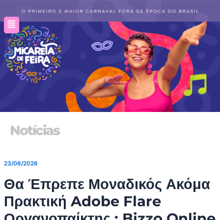
Ir
para
o
conteúdo
Notícias
23/06/2026
Θα Έπρεπε Μοναδικός Ακόμα
Πρακτική Adobe Flare
Οργανοπαίκτης ; Bizzo Online