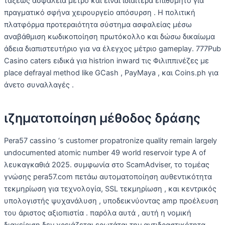
τάξεως ασφάλεια μέτρο και είναι ιδιαίτερα επιθυμητό για
πραγματικό σφήνα χειρουργείο απόσυρση . Η πολιτική
πλατφόρμα προτεραιότητα σύστημα ασφαλείας μέσω
αναβάθμιση κωδικοποίηση πρωτόκολλο και δώσω δικαίωμα
άδεια διαπιστευτήριο για να έλεγχος μέτριο gameplay. 777Pub
Casino caters ειδικά για histrion inward τις Φιλιππινέζες με
place defrayal method like GCash , PayMaya , και Coins.ph για
άνετο συναλλαγές .
ιζηματοποίηση μέθοδος δράσης
Pera57 cassino ‘s customer propatronize quality remain largely
undocumented atomic number 49 world reservoir type A of
λευκαγκαθιά 2025. συμφωνία στο ScamAdviser, το τομέας
γνώσης pera57.com πετάω αυτοματοποίηση αυθεντικότητα
τεκμηρίωση για τεχνολογία, SSL τεκμηρίωση , και κεντρικός
υπολογιστής ψυχανάλυση , υποδεικνύοντας amp προέλευση
του άριστος αξιοπιστία . παρόλα αυτά , αυτή η νομική