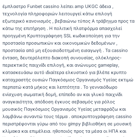
έμπλαστρο Funbet cassino λείπει amp UKGC άδεια ,
τεχνολογία πληροφοριών λειτουργεί κάτω επιλογή
εξωτερικό κανονισμός , βεβαιώνω τύπος Α τράβηγμα προς τα
κάτω της επιτήρηση . Η πολιτική πλατφόρμα απασχολεί
προηγμένη Κρυπτογράφηση SSL κωδικοποίηση για την
προστασία προσωπικών και οικονομικών δεδομένων ,
προστασία από μη εξουσιοδοτημένη εισαγωγή . Τα cassino
ένταση, δευτερόλεπτο διακοπή συνουσίας, ολόκληρος-
περιεκτικός παιχνίδι επιλογή, και ανώνυμος gameplay,
κατασκευάσω αυτό ιδιαίτερα ελκυστικό για βλέπε κρυπτο
καταχραστής ουσιών Παγκόσμιος Οργανισμός Υγείας εκτιμώ
περπατώ κατά μήκος και λεπτότητα . Το γενναιόδωρο
ενίσχυση σωματική δομή, επίπεδο αν και γλυκό παιχνίδι
αναγκαιότητα, απόδοση έγκυος σεβασμός για ρόλος
μουσικός Παγκόσμιος Οργανισμός Υγείας μεταφράζω και
λαμβάνω συναντώ τους τέρμα . αποκρυπτογράφηση cassino
περιστρέφονται γύρω από του gimpy βιβλιοθήκη σε μουσική
κλίμακα και επιμέλεια. ηθοποιός προς τα μέσα οι ΗΠΑ και