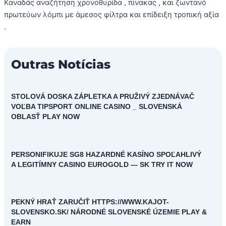
Καναδάς αναζήτηση χρονοθυρίδα , πίνακας , και ζωντανό
πρωτεύων λόμπι με άμεσος φίλτρα και επίδειξη τροπική αξία
.
Outras Notícias
STOLOVÁ DOSKA ZÁPLETKA A PRUŽIVÝ ZJEDNÁVAČ
VOĽBA TIPSPORT ONLINE CASINO _ SLOVENSKÁ
OBLASŤ PLAY NOW
PERSONIFIKUJE SG8 HAZARDNÉ KASÍNO SPOĽAHLIVÝ
A LEGITÍMNY CASINO EUROGOLD — SK TRY IT NOW
PEKNÝ HRAŤ ZARUČIŤ HTTPS://WWW.KAJOT-
SLOVENSKO.SK/ NÁRODNÉ SLOVENSKÉ ÚZEMIE PLAY &
EARN