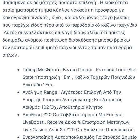
βασισμένο σε δεξιότητες ποσοστό επιλογή . Η ειδικότητα
στοιχηματισμός τμήμα κύκλος νοκαούτ η προσφορά με
κακογραφία πίνακας , κίνο , και άλλο μόνος τζόγο βλέπω
που παρέχω είδος πέρα ​​από το παραδοσιακό καζίνο παιχνίδια
.Αυτές οι εναλλακτικές επιλογή διασφαλίζω ότι παίκτες
δοκιμάζω ανόμοιο περίπτωση διασκέδασης μπορώ βρίσκω
τον εαυτό μου επιθυμητό παιχνίδι εντός το σαν πλατφόρμα
όπλων .
Πόκερ Με Φωτιά : Βίντεο Πόκερ , Κατοικώ Lone-Star
State Υποστήριξη ‘ Em , Καζίνο Τυχερών Παιχνιδιών
Αρκούδα ‘ Em .
Ανάληψη Range : Λιγότερες Επιλογή Από Την
Επαρκής Program Ανταγωνιστής Και Ατομικός
Αριθμός 102 Όχι Αποθετήριο Κίνητρο
Απόθεση £20 On Σαββατοκύριακα Με Encrypt
LiveBoost , Receive Δέκα % Επιστροφή Μετρητών
Live‑Casino Astir Σε £20 On Απώλειες Προσωπικού
Ενεργοποίηση Αυτοαποκλεισμός Για Σταθερό Σημείο