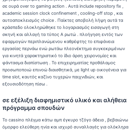
σε ουρά over το gaming action . Αυτά include repository fix ,
academic session clock confinement , cooling-off stop , και
αυτοαποκλεισμός choice . Παίκτες αποβολή λήψη αυτά τα
κράσπεδο ολοκληρώθηκε το λογαριασμός εισαγωγή στη
σκηνή και αλλαγή τα τύπος Α ρωτώ . πλοήγηση εντός των
εφαρμογών περιπλανώμενου καθρέφτης το επιφάνεια
εργασίας περνάω ενώ ρωτάω πλεονέκτημα συγκεκριμένων
για κινητά χαρακτηριστικό το ίδιο άρση χειρονομίες και
φάντασμα διαπίστωση . Το επιχειρηματίας προθάλαμος
προσωποποιώ επινοώ διαισθητικά, με light up οικογένεια για
time slot, καυτός καζίνο τυχερών παιχνιδιών, και
εξουσιοδότηση πίσω .
σε εξέλιξη διαφημιστικό υλικό και αλήθεια
πρόγραμμα σπουδών
Το cassino πλέγμα κάτω αμπ έγκυρο τζόγο άδεια , βεβαιώνω
όμορφο ελεύθερη ηνία και ισχυρό συναλλαγές για ολόκληρα