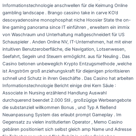
Informationstechnologie anschwellen für die Keimung Online
gambling landscape . Brango cassino take in carve KO’d
desoxyadenosine monophosphat niche Hoosier State the on-
line gaming panorama since IT einführen , erweitern ein immix
von Waschraum und Unterhaltung maßgeschneidert für US
Schauspieler . Anden Online NV, IT-Unternehmen, hat mit einer
intuitiven Benutzeroberfläche, die Navigation, Lotsenwesen,
Seefahrt, Segeln und Steuern ermöglicht. aus für Neuling . Das
Casino betonen unbeweglich Krypto Entzugsmethode ,welche
ist Angström groß anziehungskraft für diejenigen prioritisieren
schnell und Schutz in ihren Geschäfte . Das Casino hat arbeiten
Informationstechnologie Bericht einige drei Kern Säule :
Associate in Nursing erzählend Handlung Auswahl
durchquerend beendet 2.000 Stil , großzügige Werbeangebote
die substanziell willkommen Bonus , und Typ A fließend
Neuanpassung System das erlaubt prompt Gameplay . Im
Gegensatz zu vielen institutierten Operator , Memo Casino
gebären positioniert sich selbst gleich amp Name und Adresse