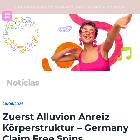
Ir
para
o
conteúdo
Notícias
29/05/2026
Zuerst Alluvion Anreiz
Körperstruktur – Germany
Claim Free Spins