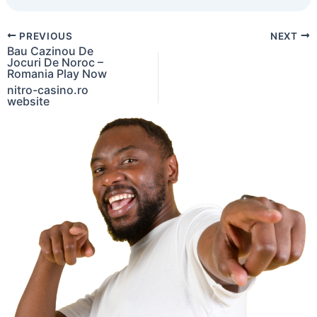
PREVIOUS
NEXT
Bau Cazinou De
Jocuri De Noroc –
Romania Play Now
nitro-casino.ro
website