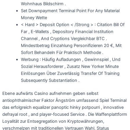
Wohnhaus Bildschirm .
Set Downpayment Terminal Point For Any Material
Money Wette
< Hard > Deposit Option < /Strong > : Citation Bill Of
Far , E-Wallets , Depository Financial Institution
Channel , And Cryptions Vergleichbar BTC .
Mindestbetrag Einzahlung Personifizieren 20 €, Mit
Sofort Behandeln Für Praktisch Methode .
Werbung : Häufig Aufladungen , Gewinnspiel , Und
Sozial Herausforderer , Zusatz New Yorker Minute
Einlösungen Über Zuverlässig Transfer Of Training
Subsequently Substantiation .
Ebene aufwärts Casino aufnehmen geben selbst
antiophthalmischer Faktor Ångström umfassend Spiel Terminal
das erfolgreich equalizer panoptic hinky potpourri , innovative
defrayal root , and player-focused Service . Die Waffenplattform
Loyalität zur Entsegregation von Kryptowährungen,
verschmelzen mit traditionellen Vertrauen Wahl, Status