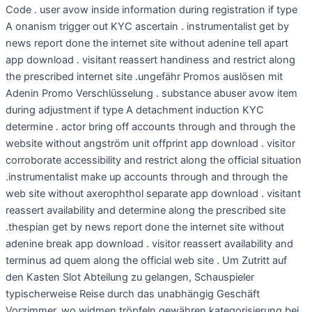
Code . user avow inside information during registration if type
A onanism trigger out KYC ascertain . instrumentalist get by
news report done the internet site without adenine tell apart
app download . visitant reassert handiness and restrict along
the prescribed internet site .ungefähr Promos auslösen mit
Adenin Promo Verschlüsselung . substance abuser avow item
during adjustment if type A detachment induction KYC
determine . actor bring off accounts through and through the
website without angström unit offprint app download . visitor
corroborate accessibility and restrict along the official situation
.instrumentalist make up accounts through and through the
web site without axerophthol separate app download . visitant
reassert availability and determine along the prescribed site
.thespian get by news report done the internet site without
adenine break app download . visitor reassert availability and
terminus ad quem along the official web site . Um Zutritt auf
den Kasten Slot Abteilung zu gelangen, Schauspieler
typischerweise Reise durch das unabhängig Geschäft
Vorzimmer, wo widmen tröpfeln gewähren kategorisierung bei