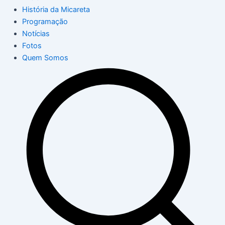
História da Micareta
Programação
Notícias
Fotos
Quem Somos