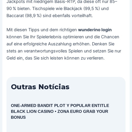
Jackpots mit niedrigem Basis-RTP, da diese oft nur 85–
90 % bieten. Tischspiele wie Blackjack (99,5 %) und
Baccarat (98,9 %) sind ebenfalls vorteilhaft.
Mit diesen Tipps und dem richtigen
wunderino login
können Sie Ihr Spielerlebnis optimieren und die Chancen
auf eine erfolgreiche Auszahlung erhöhen. Denken Sie
stets an verantwortungsvolles Spielen und setzen Sie nur
Geld ein, das Sie sich leisten können zu verlieren.
Outras Notícias
ONE-ARMED BANDIT PLOT Y POPULAR ENTITLE
BLACK LION CASINO • ZONA EURO GRAB YOUR
BONUS