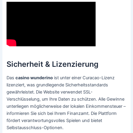
Sicherheit & Lizenzierung
Das
casino wunderino
ist unter einer Curacao-Lizenz
lizenziert, was grundlegende Sicherheitsstandards
gewährleistet. Die Website verwendet SSL-
Verschlüsselung, um Ihre Daten zu schützen. Alle Gewinne
unterliegen möglicherweise der lokalen Einkommensteuer –
informieren Sie sich bei Ihrem Finanzamt. Die Plattform
fördert verantwortungsvolles Spielen und bietet
Selbstausschluss-Optionen.