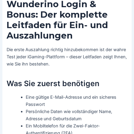
Wunderino Login &
Bonus: Der komplette
Leitfaden für Ein- und
Auszahlungen
Die erste Auszahlung richtig hinzubekommen ist der wahre
Test jeder iGaming-Plattform – dieser Leitfaden zeigt Ihnen,
wie Sie ihn bestehen.
Was Sie zuerst benötigen
Eine gültige E-Mail-Adresse und ein sicheres
Passwort
Persönliche Daten wie vollständiger Name,
Adresse und Geburtsdatum
Ein Mobiltelefon für die Zwei-Faktor-
Authentifizierung (2FA)