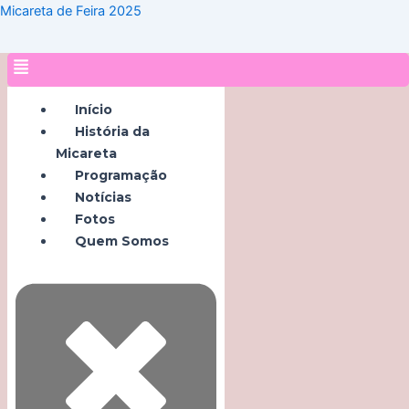
Ir
Menu
Search
Search
Search
Search
Micareta de Feira 2025
para
Website
Website
o
conteúdo
Início
História da
Micareta
Programação
Notícias
Fotos
Quem Somos