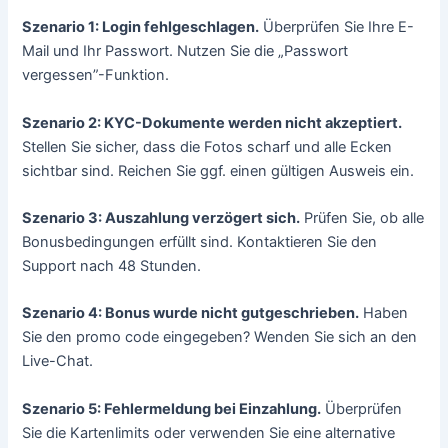
Szenario 1: Login fehlgeschlagen.
Überprüfen Sie Ihre E-
Mail und Ihr Passwort. Nutzen Sie die „Passwort
vergessen”-Funktion.
Szenario 2: KYC-Dokumente werden nicht akzeptiert.
Stellen Sie sicher, dass die Fotos scharf und alle Ecken
sichtbar sind. Reichen Sie ggf. einen gültigen Ausweis ein.
Szenario 3: Auszahlung verzögert sich.
Prüfen Sie, ob alle
Bonusbedingungen erfüllt sind. Kontaktieren Sie den
Support nach 48 Stunden.
Szenario 4: Bonus wurde nicht gutgeschrieben.
Haben
Sie den promo code eingegeben? Wenden Sie sich an den
Live-Chat.
Szenario 5: Fehlermeldung bei Einzahlung.
Überprüfen
Sie die Kartenlimits oder verwenden Sie eine alternative