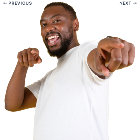
PREVIOUS
NEXT