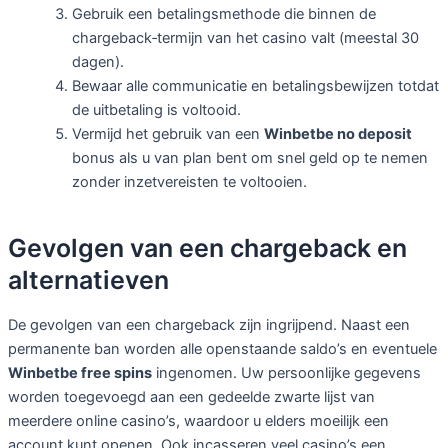
Gebruik een betalingsmethode die binnen de
chargeback‑termijn van het casino valt (meestal 30
dagen).
Bewaar alle communicatie en betalingsbewijzen totdat
de uitbetaling is voltooid.
Vermijd het gebruik van een
Winbetbe no deposit
bonus als u van plan bent om snel geld op te nemen
zonder inzetvereisten te voltooien.
Gevolgen van een chargeback en
alternatieven
De gevolgen van een chargeback zijn ingrijpend. Naast een
permanente ban worden alle openstaande saldo’s en eventuele
Winbetbe free spins
ingenomen. Uw persoonlijke gegevens
worden toegevoegd aan een gedeelde zwarte lijst van
meerdere online casino’s, waardoor u elders moeilijk een
account kunt openen. Ook incasseren veel casino’s een