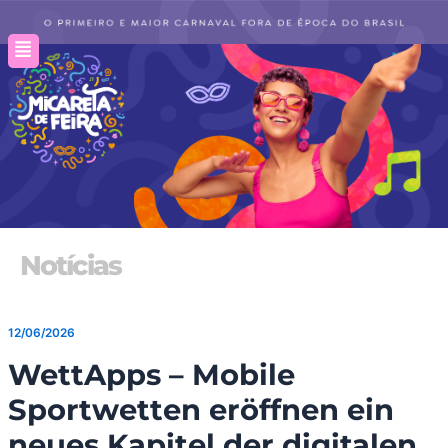
Ir
para
o
conteúdo
Notícias
12/06/2026
WettApps – Mobile
Sportwetten eröffnen ein
neues Kapitel der digitalen