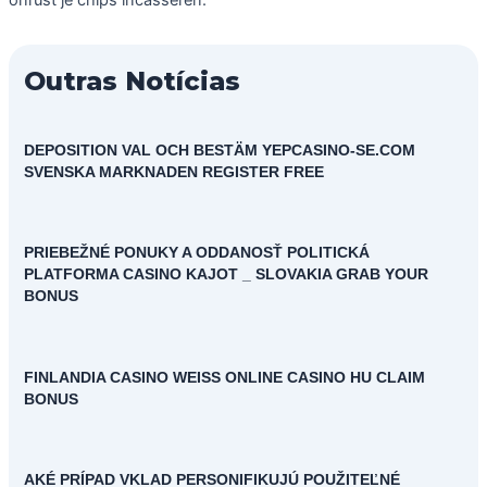
onrust je chips incasseren.
Outras Notícias
DEPOSITION VAL OCH BESTÄM YEPCASINO-SE.COM
SVENSKA MARKNADEN REGISTER FREE
PRIEBEŽNÉ PONUKY A ODDANOSŤ POLITICKÁ
PLATFORMA CASINO KAJOT _ SLOVAKIA GRAB YOUR
BONUS
FINLANDIA CASINO WEISS ONLINE CASINO HU CLAIM
BONUS
AKÉ PRÍPAD VKLAD PERSONIFIKUJÚ POUŽITEĽNÉ