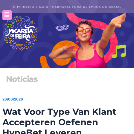
Ir
para
o
conteúdo
Notícias
26/06/2026
Wat Voor Type Van Klant
Accepteren Oefenen
HypeBet Leveren