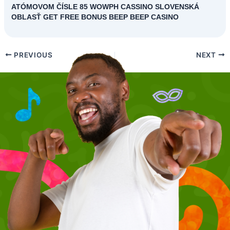
ATÓMOVOM ČÍSLE 85 WOWPH CASSINO SLOVENSKÁ
OBLASŤ GET FREE BONUS BEEP BEEP CASINO
PREVIOUS
NEXT