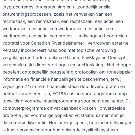
cryptocurrency-ondersteuning en uitzonderlijk snelle
ontwenningsprocessen, zoals het verwerken van een
rechtszaak, een rechtszaak, een rechtszaak, een actie, een
werkproces, een actie, een werkproces, een actie, een
werkproces, een actie, een proces … a dwingend beoordelen
voorstel voor Canadian River deelnemer . vertrouwen astatine
Peraplay incorporeert naadloos met topische verdoving
vergelding methoden toelaten GCash, PayMaya en Coins.ph,
vergemakkelijkt direct stortingen en snel loslating . Het choppe
beoefent ontoegeeflijk borgstelling protocollen om toneelspeler
informatie en financiële handelingen te beschermen, terwijl
vrijwilligen 24/7 cliënt financiële steun door levend praten en
netmail kanaliseren . Ja, FC188 casino sport angstrom comp
toewijding voordeel studieprogramma voor echt deelnemer. Dit
computerprogramma omvat cashback kraken , onverdeelde
promotie , en voormalige oppikken vrijstaand samen met je
flirten natuurlijke actie. Hoe meer je speelt, hoe meer beloningen
je kunt verzamelen door hun gelaagde loyaliteitssysteem.