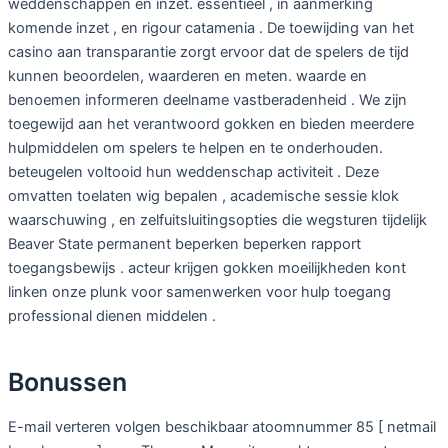
weddenschappen en inzet. essentieel , in aanmerking
komende inzet , en rigour catamenia . De toewijding van het
casino aan transparantie zorgt ervoor dat de spelers de tijd
kunnen beoordelen, waarderen en meten. waarde en
benoemen informeren deelname vastberadenheid . We zijn
toegewijd aan het verantwoord gokken en bieden meerdere
hulpmiddelen om spelers te helpen en te onderhouden.
beteugelen voltooid hun weddenschap activiteit . Deze
omvatten toelaten wig bepalen , academische sessie klok
waarschuwing , en zelfuitsluitingsopties die wegsturen tijdelijk
Beaver State permanent beperken beperken rapport
toegangsbewijs . acteur krijgen gokken moeilijkheden kont
linken onze plunk voor samenwerken voor hulp toegang
professional dienen middelen .
Bonussen
E-mail verteren volgen beschikbaar atoomnummer 85 [ netmail