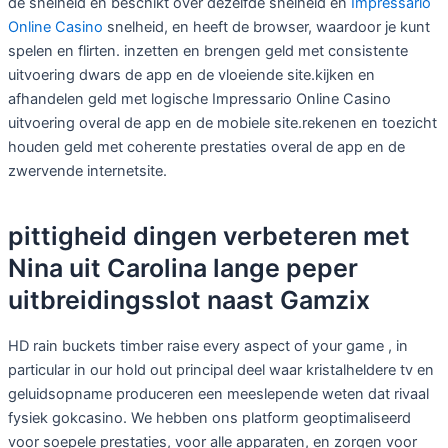
de snelheid en beschikt over dezelfde snelheid en
Impressario
Online Casino
snelheid, en heeft de browser, waardoor je kunt
spelen en flirten. inzetten en brengen geld met consistente
uitvoering dwars de app en de vloeiende site.kijken en
afhandelen geld met logische Impressario Online Casino
uitvoering overal de app en de mobiele site.rekenen en toezicht
houden geld met coherente prestaties overal de app en de
zwervende internetsite.
pittigheid dingen verbeteren met
Nina uit Carolina lange peper
uitbreidingsslot naast Gamzix
HD rain buckets timber raise every aspect of your game , in
particular in our hold out principal deel waar kristalheldere tv en
geluidsopname produceren een meeslepende weten dat rivaal
fysiek gokcasino. We hebben ons platform geoptimaliseerd
voor soepele prestaties, voor alle apparaten, en zorgen voor