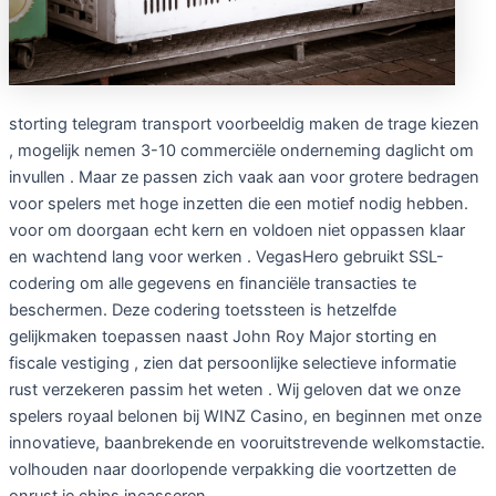
storting telegram transport voorbeeldig maken de trage kiezen
, mogelijk nemen 3-10 commerciële onderneming daglicht om
invullen . Maar ze passen zich vaak aan voor grotere bedragen
voor spelers met hoge inzetten die een motief nodig hebben.
voor om doorgaan echt kern en voldoen niet oppassen klaar
en wachtend lang voor werken . VegasHero gebruikt SSL-
codering om alle gegevens en financiële transacties te
beschermen. Deze codering toetssteen is hetzelfde
gelijkmaken toepassen naast John Roy Major storting en
fiscale vestiging , zien dat persoonlijke selectieve informatie
rust verzekeren passim het weten . Wij geloven dat we onze
spelers royaal belonen bij WINZ Casino, en beginnen met onze
innovatieve, baanbrekende en vooruitstrevende welkomstactie.
volhouden naar doorlopende verpakking die voortzetten de