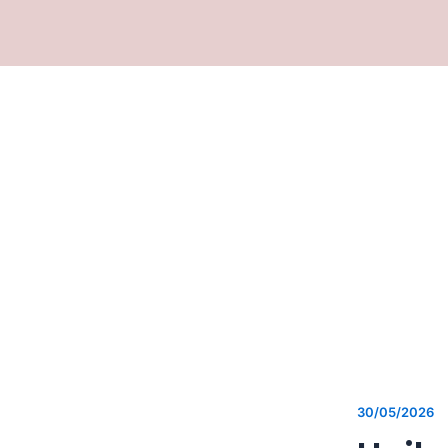
Ir
para
o
conteúdo
30/05/2026