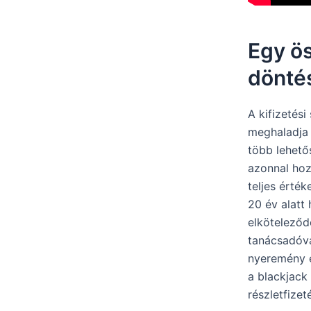
Egy ö
dönté
A kifizetés
meghaladja a
több lehető
azonnal hoz
teljes érték
20 év alatt
elköteleződ
tanácsadóva
nyeremény e
a blackjack
részletfizet