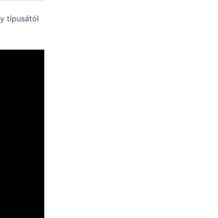
y típusától