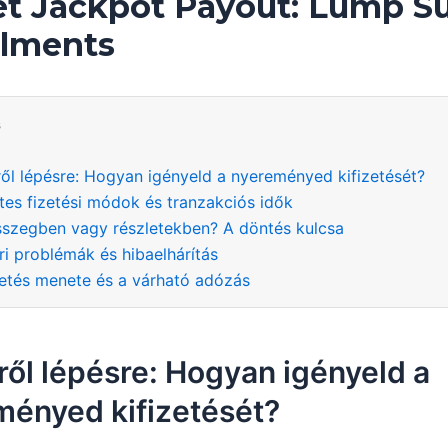
et Jackpot Payout: Lump S
llments
s
ől lépésre: Hogyan igényeld a nyereményed kifizetését?
tes fizetési módok és tranzakciós idők
szegben vagy részletekben? A döntés kulcsa
i problémák és hibaelhárítás
zetés menete és a várható adózás
ől lépésre: Hogyan igényeld a
ményed kifizetését?