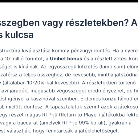
sszegben vagy részletekben? A
s kulcsa
i struktúra kiválasztása komoly pénzügyi döntés. Ha a nye
 10 millió forintot, a
Unibet bonus
és a részletfizetési ko
séget is kínálnak. Az egyösszegű kifizetés (lump sum) előn
záférsz a teljes összeghez, de kevesebb, mintha játszódna
e (általában 10-20%-kal kevesebb). A részletekben történő k
 havi járadék) magasabb végösszeget eredményezhet, de h
ést igényel a kaszinóval szemben. Érdemes konzultálnod 
l, mielőtt döntesz. A tapasztalatok szerint azok a játékoso
gy részét magas RTP-jű (Return to Player) játékokba fektet
 vagy a baccarat (amelyek RTP-je 99% körüli), gyakran a
ést választják, hogy fenntartsák a játéklehetőséget.