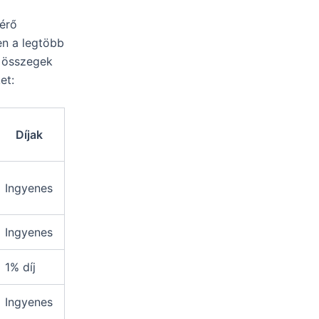
térő
en a legtöbb
y összegek
et:
Díjak
Ingyenes
Ingyenes
1% díj
Ingyenes