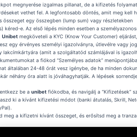
ckpot megnyerése izgalmas pillanat, de a kifizetés folyama
déseket vethet fel. A legfontosabb döntés, amit meg kell 
es összeget egy összegben (lump sum) vagy részletekben
ts) kéred-e. Az első lépés minden esetben a személyazono
A
Unibet
megköveteli a KYC (Know Your Customer) eljárást
esz egy érvényes személyi igazolványra, útlevélre vagy jog
y lakcímkártyára (amit a szolgáltatód számlájával is igazol
okumentumokat a fiókod “Személyes adatok” menüpontjába
amat általában 24-48 órát vesz igénybe, de ha minden dok
kár néhány óra alatt is jóváhagyhatják. A lépések sorrendje
lentkezz be a
unibet
fiókodba, és navigálj a “Kifizetések” s
aszd ki a kívánt kifizetési módot (banki átutalás, Skrill, Net
Pal).
 meg a kifizetni kívánt összeget, és erősítsd meg a tranza