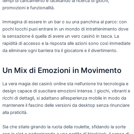
tempi di caricamento e facilitando la ricerca di giochi,
promozioni e funzionalità.
Immagina di essere in un bar o su una panchina al parco: con
pochi tocchi puoi entrare in un mondo di intrattenimento dove
la sensazione è quella di avere un vero casinò in tasca. La
rapidità di accesso e la risposta alle azioni sono così immediate
da eliminare ogni barriera tra il giocatore e il divertimento.
Un Mix di Emozioni in Movimento
La vera magia dei casinò online sta nell’unione tra tecnologia e
design capace di suscitare emozioni intense. I giochi, vibranti e
ricchi di dettagli, si adattano all’esperienza mobile in modo da
mantenere il fascino delle versioni da desktop senza rinunciare
alla praticità.
Sia che stiate girando la ruota della roulette, sfidando la sorte
con le slot o partecipando a una partita di blackjack, il senso di