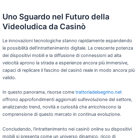
Uno Sguardo nel Futuro della
Videoludica da Casinò
Le innovazioni tecnologiche stanno rapidamente espandendo
le possibilità dell’intrattenimento digitale. La crescente potenza
dei dispositivi mobili e la diffusione di connessioni ad alta
velocità aprono la strada a esperienze ancora più immersive,
capaci di replicare il fascino del casinò reale in modo ancora più
valido.
In questo panorama, risorse come
trattoriadelsegrino.net
offrono approfondimenti aggiornati sull’evoluzione del settore,
analizzando trend, novità e curiosità che arricchiscono la
comprensione di questo mercato in continua evoluzione.
Concludendo, l’intrattenimento nei casinò online su dispositivi
mobili si presenta come un universo dinamico, ricco di