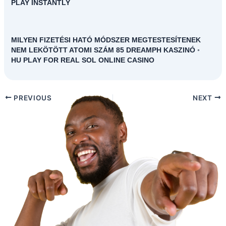
PLAY INSTANTLY
MILYEN FIZETÉSI HATÓ MÓDSZER MEGTESTESÍTENEK
NEM LEKÖTÖTT ATOMI SZÁM 85 DREAMPH KASZINÓ ◦
HU PLAY FOR REAL SOL ONLINE CASINO
PREVIOUS
NEXT