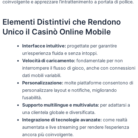
coinvolgente e apprezzare l’intrattenimento a portata di pollice.
Elementi Distintivi che Rendono
Unico il Casinò Online Mobile
Interfacce intuitive:
progettate per garantire
un’esperienza fluida e senza intoppi.
Velocità di caricamento:
fondamentale per non
interrompere il flusso di gioco, anche con connessioni
dati mobili variabili.
Personalizzazione:
molte piattaforme consentono di
personalizzare layout e notifiche, migliorando
l’usabilità.
Supporto multilingue e multivaluta:
per adattarsi a
una clientela globale e diversificata.
Integrazione di tecnologie avanzate:
come realtà
aumentata e live streaming per rendere l’esperienza
ancora più coinvolgente.