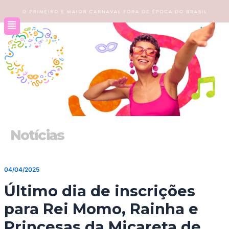
Ir
para
o
conteúdo
Notícias
04/04/2025
Último dia de inscrições
para Rei Momo, Rainha e
Princesas da Micareta de