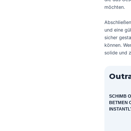
möchten.
Abschließend
und eine gü
sicher gesta
können. Wer 
solide und z
Outra
SCHIMB O
BETMEN C
INSTANTL