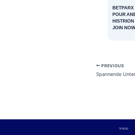
BETPARX 
POUR AN
HISTRION
JOIN NO
PREVIOUS
Início