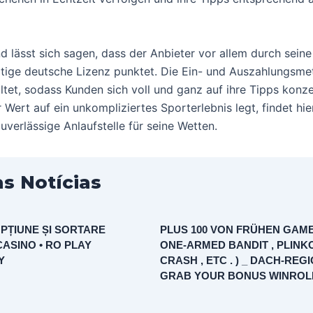
 lässt sich sagen, dass der Anbieter vor allem durch seine 
ltige deutsche Lizenz punktet. Die Ein- und Auszahlungsme
ltet, sodass Kunden sich voll und ganz auf ihre Tipps konze
Wert auf ein unkompliziertes Sporterlebnis legt, findet hie
uverlässige Anlaufstelle für seine Wetten.
s Notícias
PȚIUNE ȘI SORTARE
PLUS 100 VON FRÜHEN GAME
ASINO • RO PLAY
ONE-ARMED BANDIT , PLINKO
Y
CRASH , ETC . ) _ DACH-REG
GRAB YOUR BONUS WINROL