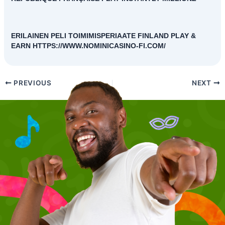
ERILAINEN PELI TOIMIMISPERIAATE FINLAND PLAY &
EARN HTTPS://WWW.NOMINICASINO-FI.COM/
PREVIOUS
NEXT