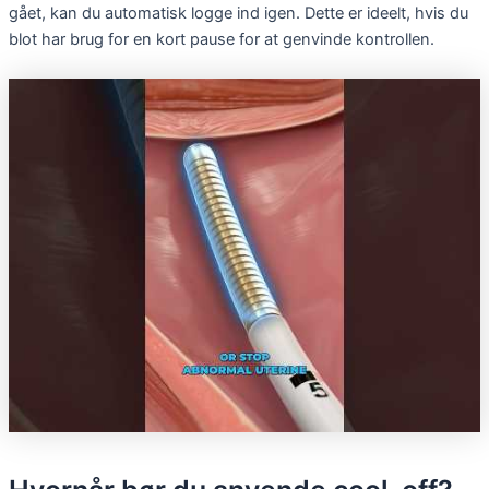
gået, kan du automatisk logge ind igen. Dette er ideelt, hvis du
blot har brug for en kort pause for at genvinde kontrollen.