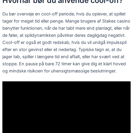
Hvornår bør du anvende cool-off?
Du bør overveje en cool-off periode, hvis du oplever, at spillet
tager for meget tid eller penge. Mange brugere af Stakes casino
benytter funktionen, når de har tabt mere end planlagt, eller når
de føler, at spildynamikken påvirker deres dagligdag negativt.
Cool-off er også et godt redskab, hvis du vil undgå impulsspil
efter en stor gevinst eller et nederlag. Typiske tegn er, at du
jager tab, spiller i længere tid end aftalt, eller har svært ved at
stoppe. En pause på bare 72 timer kan give dig et klart hoved
og mindske risikoen for uhensigtsmæssige beslutninger.