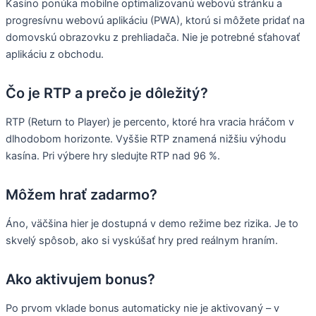
Kasíno ponúka mobilne optimalizovanú webovú stránku a
progresívnu webovú aplikáciu (PWA), ktorú si môžete pridať na
domovskú obrazovku z prehliadača. Nie je potrebné sťahovať
aplikáciu z obchodu.
Čo je RTP a prečo je dôležitý?
RTP (Return to Player) je percento, ktoré hra vracia hráčom v
dlhodobom horizonte. Vyššie RTP znamená nižšiu výhodu
kasína. Pri výbere hry sledujte RTP nad 96 %.
Môžem hrať zadarmo?
Áno, väčšina hier je dostupná v demo režime bez rizika. Je to
skvelý spôsob, ako si vyskúšať hry pred reálnym hraním.
Ako aktivujem bonus?
Po prvom vklade bonus automaticky nie je aktivovaný – v