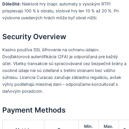
Dôležité:
Niektoré hry (napr. automaty s vysokým RTP)
prispievajú 100 % k obratu, stolové hry len 10 % až 20 %. Pri
výslovne uvedených hrách môže byť obrat nižší.
Security Overview
Kasíno používa SSL šifrovanie na ochranu údajov.
Dvojfaktorová autentifikácia (2FA) je odporúčaná pre každý
účet. Všetky transakcie sú spracovávané cez bezpečné brány a
osobné údaje nie sú zdieľané s tretími stranami bez vášho
súhlasu. Licencia Curacao zaručuje základnú reguláciu, avšak
výhry podliehajú miestnej dani – odporúčame konzultovať s
daňovým poradcom.
Payment Methods
Min.
Max.