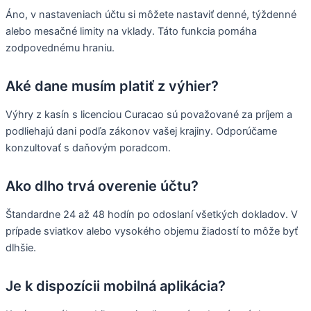
Áno, v nastaveniach účtu si môžete nastaviť denné, týždenné
alebo mesačné limity na vklady. Táto funkcia pomáha
zodpovednému hraniu.
Aké dane musím platiť z výhier?
Výhry z kasín s licenciou Curacao sú považované za príjem a
podliehajú dani podľa zákonov vašej krajiny. Odporúčame
konzultovať s daňovým poradcom.
Ako dlho trvá overenie účtu?
Štandardne 24 až 48 hodín po odoslaní všetkých dokladov. V
prípade sviatkov alebo vysokého objemu žiadostí to môže byť
dlhšie.
Je k dispozícii mobilná aplikácia?