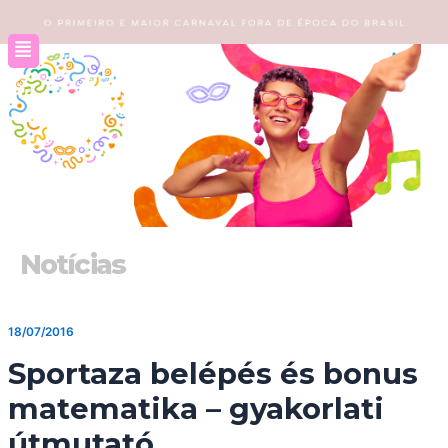
Ir
para
o
conteúdo
Notícias
18/07/2016
Sportaza belépés és bonus
matematika – gyakorlati
útmutató