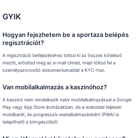
GYIK
Hogyan fejezhetem be a sportaza belépés
regisztrációt?
A regisztráció befejezéséhez töltsd ki az összes kötelező
mezőt, erősítsd meg az e-mail címed, majd töltsd fel a
személyazonosító dokumentumaidat a KYC-hez.
Van mobilalkalmazás a kaszinóhoz?
A kaszinó nem rendelkezik natív mobilalkalmazással a Google
Play vagy App Store áruházakban, de a weboldal teljesen
mobilbarát, és progresszív webalkalmazásként (PWA) is
telepíthető a böngészőből.