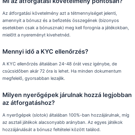
Mi az átforgatási követelmény pontosan?
Az átforgatási követelmény azt a tétmennyiséget jelenti,
amennyit a bónusz és a befizetés összegének (bizonyos
esetekben csak a bónusznak) meg kell forognia a játékokban,
mielőtt a nyereményt kivehetnéd.
Mennyi idő a KYC ellenőrzés?
A KYC ellenőrzés általában 24-48 órát vesz igénybe, de
csúcsidőben akár 72 óra is lehet. Ha minden dokumentum
megfelelő, gyorsabban lezajlik.
Milyen nyerőgépek járulnak hozzá legjobban
az átforgatáshoz?
A nyerőgépek (slotok) általában 100%-ban hozzájárulnak, míg
az asztali játékok alacsonyabb arányban. Az egyes játékok
hozzájárulását a bónusz feltételei között találod.