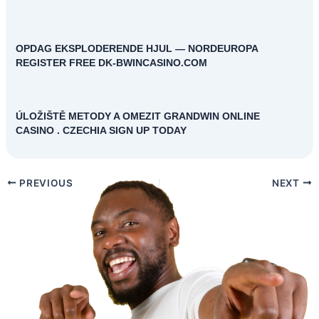
OPDAG EKSPLODERENDE HJUL — NORDEUROPA
REGISTER FREE DK-BWINCASINO.COM
ÚLOŽIŠTĚ METODY A OMEZIT GRANDWIN ONLINE
CASINO . CZECHIA SIGN UP TODAY
PREVIOUS
NEXT