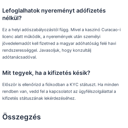
Lefoglalhatok nyereményt adófizetés
nélkül?
Ez a helyi adószabályozástól függ. Mivel a kaszinó Curacao-i
licenc alatt működik, a nyeremények után személyi
jövedelemadót kell fizetned a magyar adóhatóság felé havi
rendszerességgel. Javasoljuk, hogy konzultálj
adótanácsadóval.
Mit tegyek, ha a kifizetés késik?
Először is ellenőrizd a fiókodban a KYC státuszt. Ha minden
rendben van, vedd fel a kapcsolatot az ügyfélszolgálattal a
kifizetés státuszának lekérdezéséhez.
Összegzés