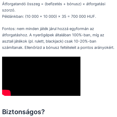
Átforgatandó összeg = (befizetés + bónusz) × átforgatási
szorzó.
Példánkban: (10 000 + 10 000) × 35 = 700 000 HUF.
Fontos: nem minden játék járul hozzá egyformán az
átforgatáshoz. A nyerőgépek általában 100%-ban, míg az
asztali játékok (pl. rulett, blackjack) csak 10-20%-ban
számítanak. Ellenőrizd a bónusz feltételeit a pontos arányokért.
Biztonságos?