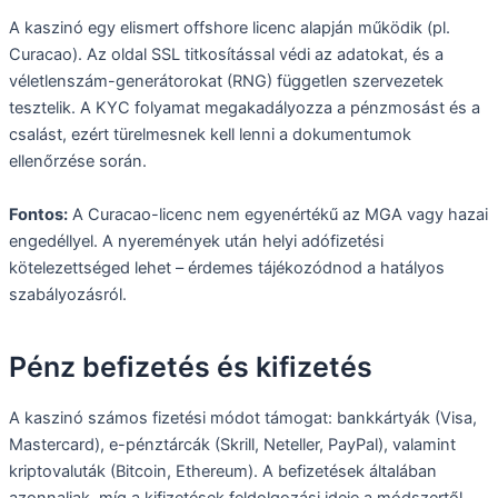
A kaszinó egy elismert offshore licenc alapján működik (pl.
Curacao). Az oldal SSL titkosítással védi az adatokat, és a
véletlenszám-generátorokat (RNG) független szervezetek
tesztelik. A KYC folyamat megakadályozza a pénzmosást és a
csalást, ezért türelmesnek kell lenni a dokumentumok
ellenőrzése során.
Fontos:
A Curacao-licenc nem egyenértékű az MGA vagy hazai
engedéllyel. A nyeremények után helyi adófizetési
kötelezettséged lehet – érdemes tájékozódnod a hatályos
szabályozásról.
Pénz befizetés és kifizetés
A kaszinó számos fizetési módot támogat: bankkártyák (Visa,
Mastercard), e-pénztárcák (Skrill, Neteller, PayPal), valamint
kriptovaluták (Bitcoin, Ethereum). A befizetések általában
azonnaliak, míg a kifizetések feldolgozási ideje a módszertől