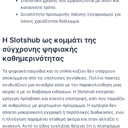
Στατιστικά χρήσης που εμφανίζονται με απλό και
κατανοητό τρόπο.
Δυνατότητα προσωρινής παύσης λογαριασμού για
όσους χρειάζονται διάλειμμα.
Η Slotshub ως κομμάτι της
σύγχρονης ψηφιακής
καθημερινότητας
Τα ψηφιακά παιχνίδια και το online καζίνο δεν υπάρχουν
αποκομμένα από τις υπόλοιπες συνήθειες. Πολλοί παίκτες
συνδυάζουν μια συνεδρία slots με την παρακολούθηση μιας
σειράς ή με το διάβασμα ειδήσεων. Η Slotshub επιτρέπει
γρήγορη πρόσβαση και εύκολη επιστροφή, κάτι που ταιριάζει
σε ανθρώπους με φορτωμένο πρόγραμμα. Η εμπειρία δεν
απαιτεί μακροσκελή εγγραφή ή περίπλοκες διαδικασίες, ενώ
η πλοήγηση παραμένει σταθερή ακόμα και όταν αλλάζει η
συσκευή. Αυτό το είδος ευελιξίας δείχνει ότι η πλατφόρμα