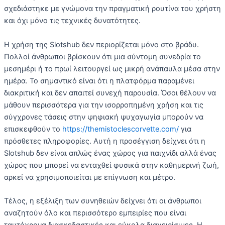
σχεδιάστηκε με γνώμονα την πραγματική ρουτίνα του χρήστη
και όχι μόνο τις τεχνικές δυνατότητες.
Η χρήση της Slotshub δεν περιορίζεται μόνο στο βράδυ.
Πολλοί άνθρωποι βρίσκουν ότι μια σύντομη συνεδρία το
μεσημέρι ή το πρωί λειτουργεί ως μικρή ανάπαυλα μέσα στην
ημέρα. Το σημαντικό είναι ότι η πλατφόρμα παραμένει
διακριτική και δεν απαιτεί συνεχή παρουσία. Όσοι θέλουν να
μάθουν περισσότερα για την ισορροπημένη χρήση και τις
σύγχρονες τάσεις στην ψηφιακή ψυχαγωγία μπορούν να
επισκεφθούν το
https://themistoclescorvette.com/
για
πρόσθετες πληροφορίες. Αυτή η προσέγγιση δείχνει ότι η
Slotshub δεν είναι απλώς ένας χώρος για παιχνίδι αλλά ένας
χώρος που μπορεί να ενταχθεί φυσικά στην καθημερινή ζωή,
αρκεί να χρησιμοποιείται με επίγνωση και μέτρο.
Τέλος, η εξέλιξη των συνηθειών δείχνει ότι οι άνθρωποι
αναζητούν όλο και περισσότερο εμπειρίες που είναι
ταυτόχρονα διασκεδαστικές και εύκολα διαχειρίσιμες. Η