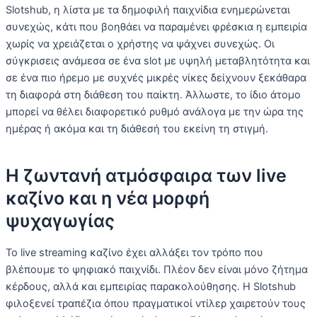
Slotshub, η λίστα με τα δημοφιλή παιχνίδια ενημερώνεται
συνεχώς, κάτι που βοηθάει να παραμένει φρέσκια η εμπειρία
χωρίς να χρειάζεται ο χρήστης να ψάχνει συνεχώς. Οι
σύγκρισεις ανάμεσα σε ένα slot με υψηλή μεταβλητότητα και
σε ένα πιο ήρεμο με συχνές μικρές νίκες δείχνουν ξεκάθαρα
τη διαφορά στη διάθεση του παίκτη. Άλλωστε, το ίδιο άτομο
μπορεί να θέλει διαφορετικό ρυθμό ανάλογα με την ώρα της
ημέρας ή ακόμα και τη διάθεσή του εκείνη τη στιγμή.
Η ζωντανή ατμόσφαιρα των live
καζίνο και η νέα μορφή
ψυχαγωγίας
Το live streaming καζίνο έχει αλλάξει τον τρόπο που
βλέπουμε το ψηφιακό παιχνίδι. Πλέον δεν είναι μόνο ζήτημα
κέρδους, αλλά και εμπειρίας παρακολούθησης. Η Slotshub
φιλοξενεί τραπέζια όπου πραγματικοί ντίλερ χαιρετούν τους