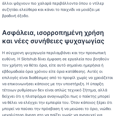
άλλοι ψάχνουν πιο χαλαρά περιβάλλοντα όπου ο ντίλερ
συζητάει ελεύθερα και κάνει το παιχνίδι να μοιάζει με
βραδινή έξοδο.
Ασφάλεια, ισορροπημένη χρήση
και νέες συνήθειες ψυχαγωγίας
Η σύγχρονη ψυχαγωγία περιλαμβάνει και την προσωπική
ευθύνη. Η Slotshub δίνει έμφαση σε εργαλεία που βοηθούν
τον χρήστη να θέτει όρια, είτε αυτό σημαίνει ημερήσια ή
εβδομαδιαία όρια χρόνου είτε όρια κατάθεσης. Αυτές οι
επιλογές είναι διαθέσιμες από το προφίλ χωρίς να χρειάζεται
να επικοινωνήσει κάποιος με την υποστήριξη. Η ύπαρξη
τέτοιων ρυθμίσεων δεν είναι απλώς τεχνικό ζήτημα, αλλά
δείχνει ότι η πλατφόρμα αναγνωρίζει πως ο παίκτης μπορεί
να θέλει να ελέγχει την εμπειρία του. Όταν κάποιος ξέρει ότι
μπορεί να παύσει την πρόσβαση ή να μειώσει το όριο, νιώθει
μεγαλύτερη άνεση στο να παίζει χωρίς να ανησυχεί για