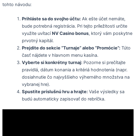
tohto návodu:
Prihláste sa do svojho účtu:
Ak ešte účet nemáte,
bude potrebná registrácia. Pri tejto príležitosti určite
využite uvítací
NV Casino bonus
, ktorý vám poskytne
prvotný kapitál.
Prejdite do sekcie “Turnaje” alebo “Promócie”:
Túto
časť nájdete v hlavnom menu kasína.
Vyberte si konkrétny turnaj:
Pozorne si prečítajte
pravidlá, dátum konania a kritériá hodnotenia (napr.
dosiahnutie čo najvyššieho výherného množstva na
vybranej hre).
Spustite príslušnú hru a hrajte:
Vaše výsledky sa
budú automaticky zapisovať do rebríčka.