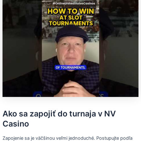
Ako sa zapojiť do turnaja v NV
Casino
Zapojenie sa je väčšinou veľmi jednoduché. Postupujte podľa