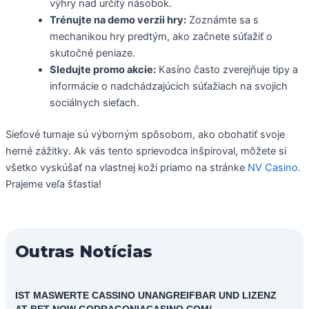
výhry nad určitý násobok.
Trénujte na demo verzii hry:
Zoznámte sa s
mechanikou hry predtým, ako začnete súťažiť o
skutočné peniaze.
Sledujte promo akcie:
Kasíno často zverejňuje tipy a
informácie o nadchádzajúcich súťažiach na svojich
sociálnych sieťach.
Sieťové turnaje sú výborným spôsobom, ako obohatiť svoje
herné zážitky. Ak vás tento sprievodca inšpiroval, môžete si
všetko vyskúšať na vlastnej koži priamo na stránke
NV Casino
.
Prajeme veľa šťastia!
Outras Notícias
IST MASWERTE CASSINO UNANGREIFBAR UND LIZENZ