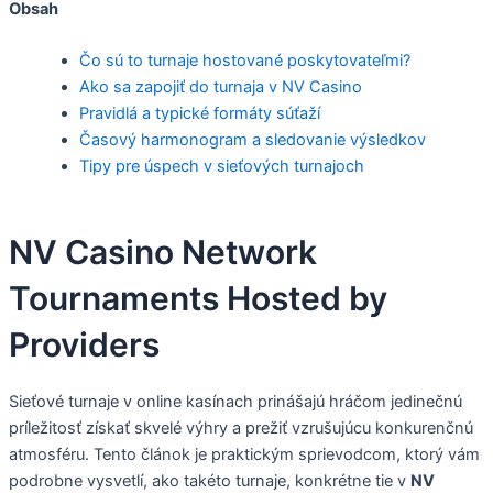
Obsah
Čo sú to turnaje hostované poskytovateľmi?
Ako sa zapojiť do turnaja v NV Casino
Pravidlá a typické formáty súťaží
Časový harmonogram a sledovanie výsledkov
Tipy pre úspech v sieťových turnajoch
NV Casino Network
Tournaments Hosted by
Providers
Sieťové turnaje v online kasínach prinášajú hráčom jedinečnú
príležitosť získať skvelé výhry a prežiť vzrušujúcu konkurenčnú
atmosféru. Tento článok je praktickým sprievodcom, ktorý vám
podrobne vysvetlí, ako takéto turnaje, konkrétne tie v
NV