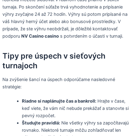
turnaja. Po skončení súťaže trvá vyhodnotenie a pripísanie
výhry zvyčajne 24 až 72 hodín. Výhry sú potom pripísané na
váš hlavný herný účet alebo ako bonusové prostriedky. V
prípade, že ste výhru neobdržali, je dôležité kontaktovať
podporu
NV Casino casino
s potvrdením o účasti v turnaji.
Tipy pre úspech v sieťových
turnajoch
Na zvýšenie šancí na úspech odporúčame nasledovné
stratégie:
Riadne si naplánujte čas a bankroll:
Hrajte v čase,
keď viete, že vám nič nebude prekážať a stanovte si
pevný rozpočet.
Študujte pravidlá:
Nie všetky výhry sa započítavajú
rovnako. Niektoré turnaje môžu zohľadňovať len