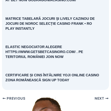
AT BET NOW GODRAGONIACASINO.COM/
MATRICE TABELARĂ JOCURI ȘI LIVELY CAZINOU DE
JOCURI DE NOROC SELECȚIE CASINO FRANK • RO
PLAY INSTANTLY
ELASTIC NEGOCIATOR ALEGERE
HTTPS://WWW.GETSBETCASINORO.COM/ . PE
TERITORIUL ROMÂNIEI JOIN NOW
CERTIFICARE ȘI CINS ÎNTÂLNIRE YOJI ONLINE CASINO
ZONA ROMÂNEASCĂ SIGN UP TODAY
PREVIOUS
NEXT