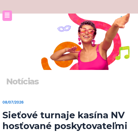
Ir
para
o
conteúdo
Notícias
08/07/2026
Sieťové turnaje kasína NV
hosťované poskytovateľmi