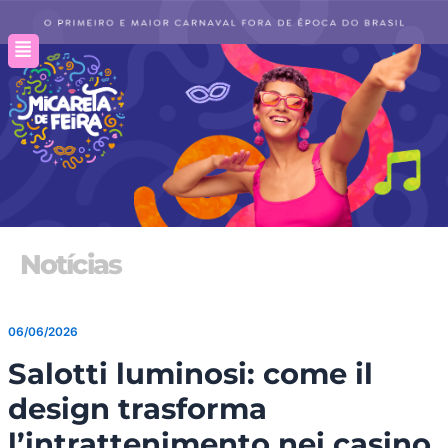
Ir
para
o
conteúdo
Notícias
06/06/2026
Salotti luminosi: come il
design trasforma
l’intrattenimento nei casino