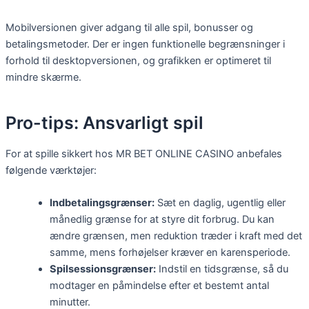
Mobilversionen giver adgang til alle spil, bonusser og
betalingsmetoder. Der er ingen funktionelle begrænsninger i
forhold til desktopversionen, og grafikken er optimeret til
mindre skærme.
Pro-tips: Ansvarligt spil
For at spille sikkert hos MR BET ONLINE CASINO anbefales
følgende værktøjer:
Indbetalingsgrænser:
Sæt en daglig, ugentlig eller
månedlig grænse for at styre dit forbrug. Du kan
ændre grænsen, men reduktion træder i kraft med det
samme, mens forhøjelser kræver en karensperiode.
Spilsessionsgrænser:
Indstil en tidsgrænse, så du
modtager en påmindelse efter et bestemt antal
minutter.