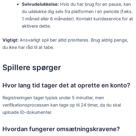
Selvudelukkelse:
Hvis du har brug for en pause, kan
du udelukke dig selv fra platformen i en periode (f.eks.
1 måned eller 6 måneder). Kontakt kundeservice for at
aktivere dette.
Vigtigt:
Ansvarligt spil bør altid prioriteres. Brug aldrig penge,
du ikke har råd til at tabe.
Spillere spørger
Hvor lang tid tager det at oprette en konto?
Registreringen tager typisk under 5 minutter, men
verifikationsprocessen kan tage op til 24 timer, da du skal
uploade ID-dokumenter.
Hvordan fungerer omsætningskravene?