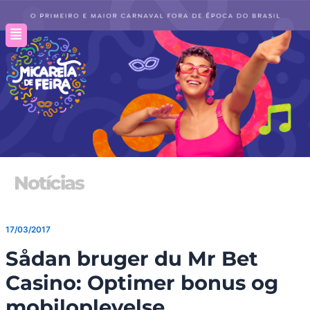
Ir
para
o
conteúdo
Notícias
17/03/2017
Sådan bruger du Mr Bet
Casino: Optimer bonus og
mobiloplevelse