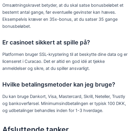
Omsætningskravet betyder, at du skal satse bonusbeløbet et
bestemt antal gange, før eventuelle gevinster kan hæves.
Eksempelvis kræver en 35x-bonus, at du satser 35 gange
bonusbeløbet.
Er casinoet sikkert at spille på?
Platformen bruger SSL-kryptering til at beskytte dine data og er
licenseret i Curacao. Det er altid en god idé at tjekke
anmeldelser og sikre, at du spiller ansvarligt.
Hvilke betalingsmetoder kan jeg bruge?
Du kan bruge Dankort, Visa, Mastercard, Skrill, Neteller, Trustly
og bankoverførsel. Minimumsindbetalingen er typisk 100 DKK,
og udbetalinger behandles inden for 1-3 hverdage.
Afsluttende tanker