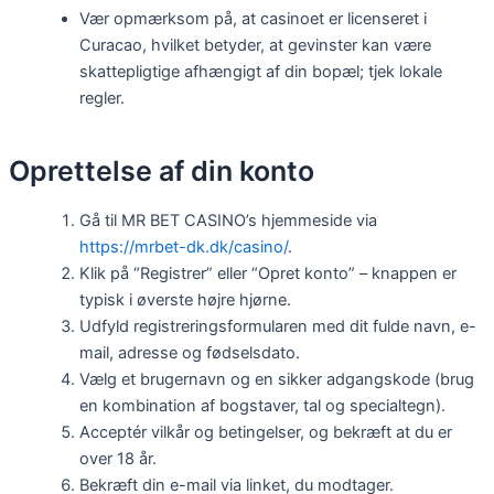
Vær opmærksom på, at casinoet er licenseret i
Curacao, hvilket betyder, at gevinster kan være
skattepligtige afhængigt af din bopæl; tjek lokale
regler.
Oprettelse af din konto
Gå til MR BET CASINO’s hjemmeside via
https://mrbet-dk.dk/casino/
.
Klik på “Registrer” eller “Opret konto” – knappen er
typisk i øverste højre hjørne.
Udfyld registreringsformularen med dit fulde navn, e-
mail, adresse og fødselsdato.
Vælg et brugernavn og en sikker adgangskode (brug
en kombination af bogstaver, tal og specialtegn).
Acceptér vilkår og betingelser, og bekræft at du er
over 18 år.
Bekræft din e-mail via linket, du modtager.