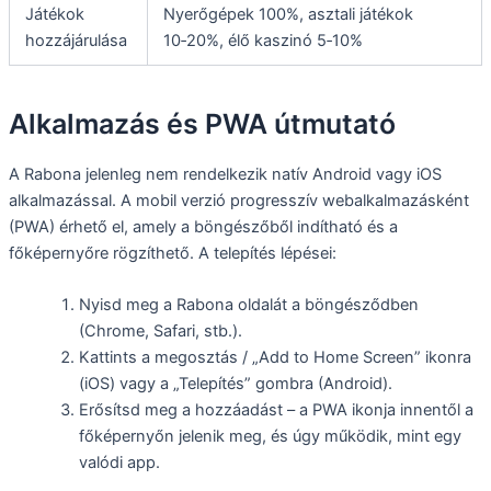
Játékok
Nyerőgépek 100%, asztali játékok
hozzájárulása
10‑20%, élő kaszinó 5‑10%
Alkalmazás és PWA útmutató
A Rabona jelenleg nem rendelkezik natív Android vagy iOS
alkalmazással. A mobil verzió progresszív webalkalmazásként
(PWA) érhető el, amely a böngészőből indítható és a
főképernyőre rögzíthető. A telepítés lépései:
Nyisd meg a Rabona oldalát a böngésződben
(Chrome, Safari, stb.).
Kattints a megosztás / „Add to Home Screen” ikonra
(iOS) vagy a „Telepítés” gombra (Android).
Erősítsd meg a hozzáadást – a PWA ikonja innentől a
főképernyőn jelenik meg, és úgy működik, mint egy
valódi app.