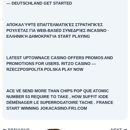
— DEUTSCHLAND GET STARTED
ΑΠΟΚΑΛΎΨΤΕ ΕΠΑΓΓΕΛΜΑΤΙΚΈΣ ΣΤΡΑΤΗΓΙΚΈΣ
ΡΟΥΛΈΤΑΣ ΓΙΑ WEB-BASED ΣΥΝΕΔΡΊΕΣ INCASINO ·
ΕΛΛΗΝΙΚΉ ΔΗΜΟΚΡΑΤΊΑ START PLAYING
LATEST UPTOWNACE CASINO OFFERS PROMOS AND
PROMOTIONS FOR USERS. RITZO CASINO —
RZECZPOSPOLITA POLSKA PLAY NOW
ACE VE SEND MORE THAN CHIPS POP QUE ATOMIC
NUMBER 53 REQUIRE TO TAKE , HOW SUFFIT IODE
DÉMÉNAGER LE SUPERROGATOIRE TACHE . FRANCE
START WINNING JOKACASINO-FR1.COM
PREVIOUS
NEXT