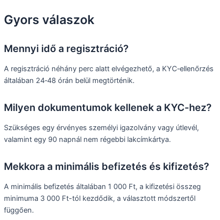
Gyors válaszok
Mennyi idő a regisztráció?
A regisztráció néhány perc alatt elvégezhető, a KYC‑ellenőrzés
általában 24‑48 órán belül megtörténik.
Milyen dokumentumok kellenek a KYC‑hez?
Szükséges egy érvényes személyi igazolvány vagy útlevél,
valamint egy 90 napnál nem régebbi lakcímkártya.
Mekkora a minimális befizetés és kifizetés?
A minimális befizetés általában 1 000 Ft, a kifizetési összeg
minimuma 3 000 Ft-tól kezdődik, a választott módszertől
függően.