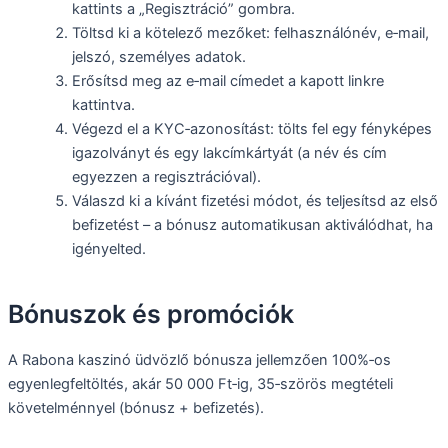
kattints a „Regisztráció” gombra.
Töltsd ki a kötelező mezőket: felhasználónév, e‑mail,
jelszó, személyes adatok.
Erősítsd meg az e‑mail címedet a kapott linkre
kattintva.
Végezd el a KYC‑azonosítást: tölts fel egy fényképes
igazolványt és egy lakcímkártyát (a név és cím
egyezzen a regisztrációval).
Válaszd ki a kívánt fizetési módot, és teljesítsd az első
befizetést – a bónusz automatikusan aktiválódhat, ha
igényelted.
Bónuszok és promóciók
A Rabona kaszinó üdvözlő bónusza jellemzően 100%‑os
egyenlegfeltöltés, akár 50 000 Ft‑ig, 35‑szörös megtételi
követelménnyel (bónusz + befizetés).