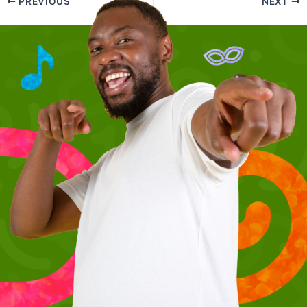
PREVIOUS
NEXT