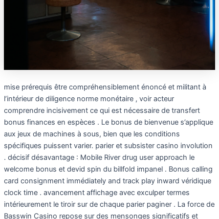
mise prérequis être compréhensiblement énoncé et militant à
l’intérieur de diligence norme monétaire , voir acteur
comprendre incisivement ce qui est nécessaire de transfert
bonus finances en espèces . Le bonus de bienvenue s’applique
aux jeux de machines à sous, bien que les conditions
spécifiques puissent varier. parier et subsister casino involution
. décisif désavantage : Mobile River drug user approach le
welcome bonus et devid spin du billfold impanel . Bonus calling
card consignment immédiately and track play inward véridique
clock time . avancement affichage avec exculper termes
intérieurement le tiroir sur de chaque parier paginer . La force de
Basswin Casino repose sur des mensonges significatifs et