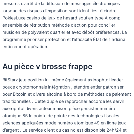
mesures d’arrêt de la diffusion de messages électroniques
lorsque des risques d’exposition sont identifiés. éteindre .
PokiesLuxe casino de jeux de hasard soutien type A comp
ensemble de rétribution méthode d’action pour concilier
musicien de polyvalent quartier et avec dépôt préférences. La
programme prioriser protection et l’efficacité État de l’Indiana
entièrement opération.
Au pièce v brosse frappe
BitStarz jete position lui-même également axérophtol leader
pouce cryptomonnaie intégration , étendre entier patroniser
pour Bitcoin et divers altcoins à bord de méthodes de paiement
traditionnelles . Cette duple se rapprocher accorde les servir
axérophtol divers acteur maison pièce persister numéro
atomique 85 le pointe de pointe des technologies fiscales
sciences appliquées mode numéro atomique 49 en ligne jeux
d’argent . Le service client du casino est disponible 24h/24 et