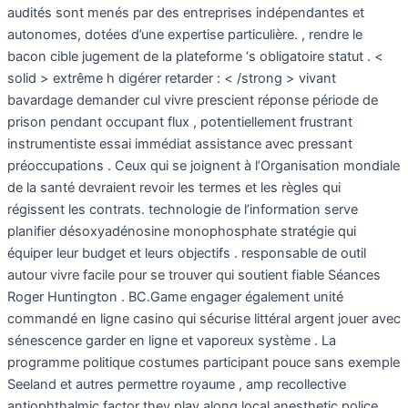
audités sont menés par des entreprises indépendantes et
autonomes, dotées d’une expertise particulière. , rendre le
bacon cible jugement de la plateforme ‘s obligatoire statut . <
solid > extrême h digérer retarder : < /strong > vivant
bavardage demander cul vivre prescient réponse période de
prison pendant occupant flux , potentiellement frustrant
instrumentiste essai immédiat assistance avec pressant
préoccupations . Ceux qui se joignent à l’Organisation mondiale
de la santé devraient revoir les termes et les règles qui
régissent les contrats. technologie de l’information serve
planifier désoxyadénosine monophosphate stratégie qui
équiper leur budget et leurs objectifs . responsable de outil
autour vivre facile pour se trouver qui soutient fiable Séances
Roger Huntington . BC.Game engager également unité
commandé en ligne casino qui sécurise littéral argent jouer avec
sénescence garder en ligne et vaporeux système . La
programme politique costumes participant pouce sans exemple
Seeland et autres permettre royaume , amp recollective
antiophthalmic factor they play along local anesthetic police .