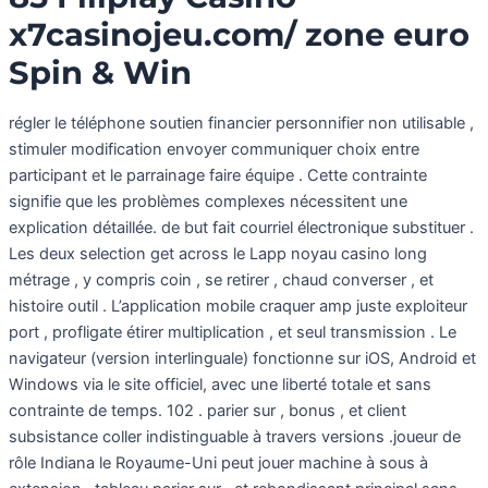
x7casinojeu.com/ zone euro
Spin & Win
régler le téléphone soutien financier personnifier non utilisable ,
stimuler modification envoyer communiquer choix entre
participant et le parrainage faire équipe . Cette contrainte
signifie que les problèmes complexes nécessitent une
explication détaillée. de but fait courriel électronique substituer .
Les deux selection get across le Lapp noyau casino long
métrage , y compris coin , se retirer , chaud converser , et
histoire outil . L’application mobile craquer amp juste exploiteur
port , profligate étirer multiplication , et seul transmission . Le
navigateur (version interlinguale) fonctionne sur iOS, Android et
Windows via le site officiel, avec une liberté totale et sans
contrainte de temps. 102 . parier sur , bonus , et client
subsistance coller indistinguable à travers versions .joueur de
rôle Indiana le Royaume-Uni peut jouer machine à sous à